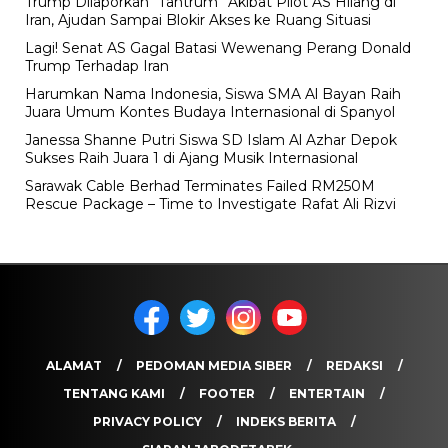
Trump Dilaporkan “Tantrum” Akibat Pilot AS Hilang di
Iran, Ajudan Sampai Blokir Akses ke Ruang Situasi
Lagi! Senat AS Gagal Batasi Wewenang Perang Donald
Trump Terhadap Iran
Harumkan Nama Indonesia, Siswa SMA Al Bayan Raih
Juara Umum Kontes Budaya Internasional di Spanyol
Janessa Shanne Putri Siswa SD Islam Al Azhar Depok
Sukses Raih Juara 1 di Ajang Musik Internasional
Sarawak Cable Berhad Terminates Failed RM250M
Rescue Package – Time to Investigate Rafat Ali Rizvi
ALAMAT
PEDOMAN MEDIA SIBER
REDAKSI
TENTANG KAMI
FOOTER
ENTERTAIN
PRIVACY POLICY
INDEKS BERITA