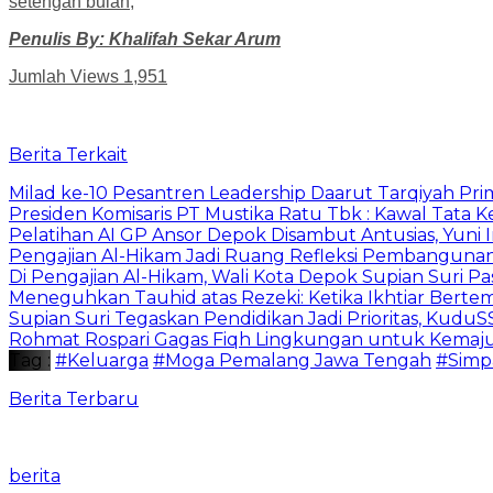
setengah bulan,
Penulis By: Khalifah Sekar Arum
Jumlah Views
1,951
Berita Terkait
Milad ke-10 Pesantren Leadership Daarut Tarqiyah Pri
Presiden Komisaris PT Mustika Ratu Tbk : Kawal Tata 
Pelatihan AI GP Ansor Depok Disambut Antusias, Yuni 
Pengajian Al-Hikam Jadi Ruang Refleksi Pembangunan,
Di Pengajian Al-Hikam, Wali Kota Depok Supian Suri P
Meneguhkan Tauhid atas Rezeki: Ketika Ikhtiar Bert
Supian Suri Tegaskan Pendidikan Jadi Prioritas, Ku
Rohmat Rospari Gagas Fiqh Lingkungan untuk Kemajuan
Tag :
#Keluarga
#Moga Pemalang Jawa Tengah
#Simp
Berita Terbaru
berita