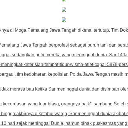
nya di Moga Pemalang Jawa Tengah dikenal tertutup. Tim Do
emalang Jawa Tengah berprofesi sebagai buruh tani dan sera
angga, sedangkan putri mereka yang meninggal dunia Sar 14 
meningkat-keterisian-tempat-tidur-wisma-atlet-capai-5878-pers
ergaul, tim kedokteran kepolisian Polda Jawa Tengah masih me
ak merasa bau ketika Sar meninggal dunia dan disimpan oleh 
a kecerdasan yang luar biasa, orangnya baik”, sambung Sole
ingga akhirnya diketahui warga, Sar meninggal dunia akibat s
 10 hari sejak meninggal Dunia, namun pihak puskesmas yang