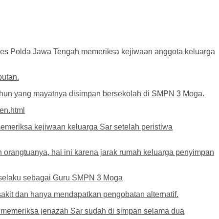
kes Polda Jawa Tengah memeriksa kejiwaan anggota keluarga
butan.
tahun yang mayatnya disimpan bersekolah di SMPN 3 Moga.
en.html
meriksa kejiwaan keluarga Sar setelah peristiwa
orangtuanya, hal ini karena jarak rumah keluarga penyimpan
h selaku sebagai Guru SMPN 3 Moga
akit dan hanya mendapatkan pengobatan alternatif.
 memeriksa jenazah Sar sudah di simpan selama dua