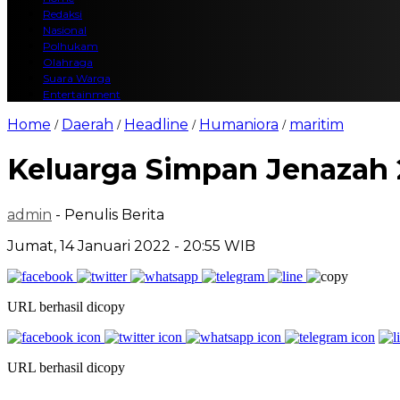
Redaksi
Nasional
Polhukam
Olahraga
Suara Warga
Entertainment
Home
Daerah
Headline
Humaniora
maritim
/
/
/
/
Keluarga Simpan Jenazah 
admin
- Penulis Berita
Jumat, 14 Januari 2022 - 20:55 WIB
URL berhasil dicopy
URL berhasil dicopy