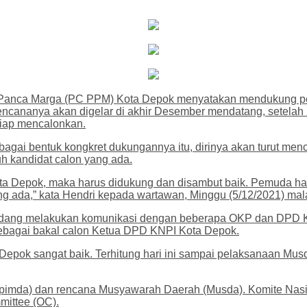
 Panca Marga (PC PPM) Kota Depok menyatakan mendukung p
ncananya akan digelar di akhir Desember mendatang, setelah 
siap mencalonkan.
 bentuk kongkret dukungannya itu, dirinya akan turut mencal
uh kandidat calon yang ada.
ota Depok, maka harus didukung dan disambut baik. Pemuda h
 ada,” kata Hendri kepada wartawan, Minggu (5/12/2021) mal
an sedang melakukan komunikasi dengan beberapa OKP dan DPD
ebagai bakal calon Ketua DPD KNPI Kota Depok.
epok sangat baik. Terhitung hari ini sampai pelaksanaan Mus
Rapimda) dan rencana Musyawarah Daerah (Musda). Komite Na
mittee (OC).