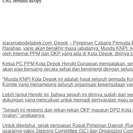
URL berhasil dicopy
siaranjabodetabek.com, Depok – Pimpinan Cabang Pemuda
Harahap, yang akan berakhir masa jabatanya. Musda KNPI, re
oleh Internal PPM dan OKP yang ada di Kota Depok, dirinya 
Ketua PC PPM Kota Depok Hendri Gunawan mengatakan, sebagai
akan siap bersaing secara sehat dan bersinergi dengan selur
“Musda KNPI Kota Depok ini adalah hajat seluruh pemuda K
Komite yang menampung seluruh organisasi kepemudaan yang
Lebih lanjut Hendri ini, bahwa sejauh ini dirinya sudah d
dukungan yang mencukupi untuk menjadi persyaratan maju s
“Sejauh ini respons dari rekan-rekan OKP maupun DPD Kota D
nyalon,” ungkapnya.
Untuk diketahui, sejak persiapan Rapat Pimpinan Daerah (
jajaranya yakni Steering Committee (SC) dan Organizing Com