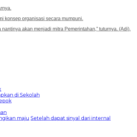
rnya.
i konsep organisasi secara mumpuni.
nantinya akan menjadi mitra Pemerintahan,” tuturnya. (Adi).
k
apkan di Sekolah
Depok
man
ngikan maju
Setelah dapat sinyal dari internal