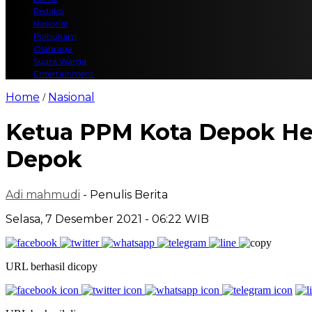
Redaksi
Nasional
Polhukam
Olahraga
Suara Warga
Entertainment
Home
Nasional
/
Ketua PPM Kota Depok Hen
Depok
Adi mahmudi
- Penulis Berita
Selasa, 7 Desember 2021 - 06:22 WIB
URL berhasil dicopy