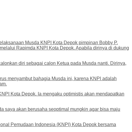
elaksanaan Musda KNPI Kota Depok pimpinan Bobby P.
melalui Rapimda KNPI Kota Depok. Apabila dirinya di dukung
onkan diri sebagai calon Ketua pada Musda nanti. Dirinya,
arus menyambut bahagia Musda ini, karena KNPI adalah
am.
 KNPI Kota Depok. Ia mengaku optimistis akan mendapatkan
da saya akan berusaha seoptimal mungkin agar bisa maju
sional Pemudaan Indonesia (KNPI) Kota Depok bersama