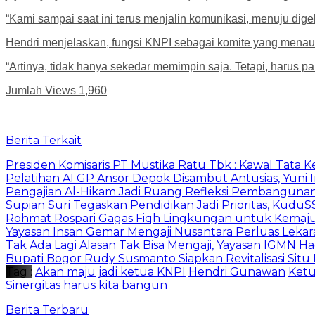
“Kami sampai saat ini terus menjalin komunikasi, menuju di
Hendri menjelaskan, fungsi KNPI sebagai komite yang mena
“Artinya, tidak hanya sekedar memimpin saja. Tetapi, harus 
Jumlah Views
1,960
Berita Terkait
Presiden Komisaris PT Mustika Ratu Tbk : Kawal Tata 
Pelatihan AI GP Ansor Depok Disambut Antusias, Yuni 
Pengajian Al-Hikam Jadi Ruang Refleksi Pembangunan,
Supian Suri Tegaskan Pendidikan Jadi Prioritas, Ku
Rohmat Rospari Gagas Fiqh Lingkungan untuk Kemajuan
Yayasan Insan Gemar Mengaji Nusantara Perluas Lekar
Tak Ada Lagi Alasan Tak Bisa Mengaji, Yayasan IGMN Had
Bupati Bogor Rudy Susmanto Siapkan Revitalisasi Sit
Tag :
Akan maju jadi ketua KNPI
Hendri Gunawan
Ket
Sinergitas harus kita bangun
Berita Terbaru