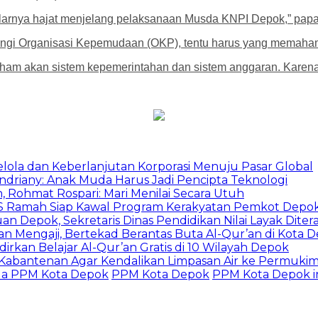
gelarnya hajat menjelang pelaksanaan Musda KNPI Depok,” papa
ungi Organisasi Kepemudaan (OKP), tentu harus yang memaham
paham akan sistem kepemerintahan dan sistem anggaran. Karena 
Kelola dan Keberlanjutan Korporasi Menuju Pasar Global
Indriany: Anak Muda Harus Jadi Pencipta Teknologi
 Rohmat Rospari: Mari Menilai Secara Utuh
duSS Ramah Siap Kawal Program Kerakyatan Pemkot Depo
 Depok, Sekretaris Dinas Pendidikan Nilai Layak Diter
an Mengaji, Bertekad Berantas Buta Al-Qur’an di Kota 
irkan Belajar Al-Qur’an Gratis di 10 Wilayah Depok
u Kabantenan Agar Kendalikan Limpasan Air ke Permuki
ua PPM Kota Depok
PPM Kota Depok
PPM Kota Depok i