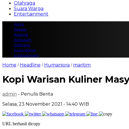
Olahraga
Suara Warga
Entertainment
Home
Redaksi
Nasional
Polhukam
Olahraga
Suara Warga
Entertainment
Home
Headline
Humaniora
maritim
/
/
/
Kopi Warisan Kuliner Mas
admin
- Penulis Berita
Selasa, 23 November 2021 - 14:40 WIB
URL berhasil dicopy