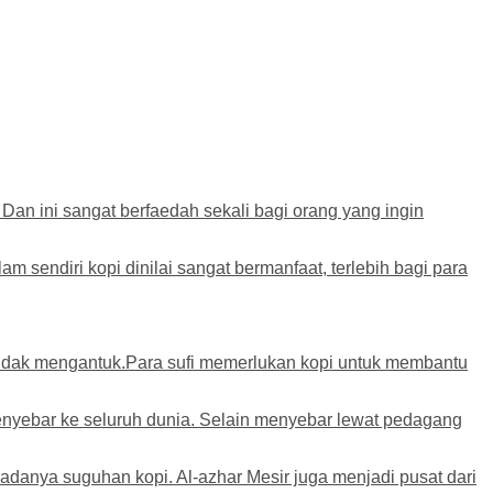
 Dan ini sangat berfaedah sekali bagi orang yang ingin
sendiri kopi dinilai sangat bermanfaat, terlebih bagi para
 tidak mengantuk.Para sufi memerlukan kopi untuk membantu
enyebar ke seluruh dunia. Selain menyebar lewat pedagang
 adanya suguhan kopi. Al-azhar Mesir juga menjadi pusat dari