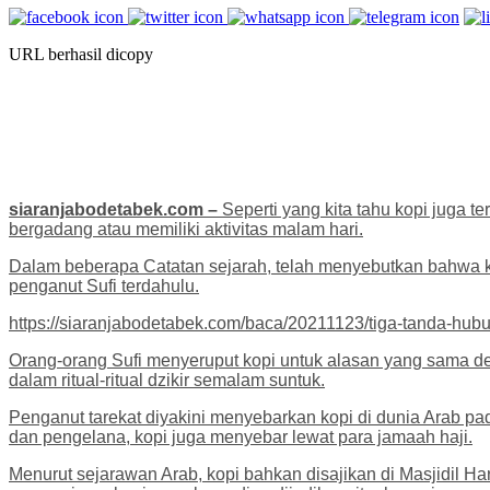
URL berhasil dicopy
siaranjabodetabek.com –
Seperti yang kita tahu kopi juga t
bergadang atau memiliki aktivitas malam hari.
Dalam beberapa Catatan sejarah, telah menyebutkan bahwa kop
penganut Sufi terdahulu.
https://siaranjabodetabek.com/baca/20211123/tiga-tanda-hu
Orang-orang Sufi menyeruput kopi untuk alasan yang sama de
dalam ritual-ritual dzikir semalam suntuk.
Penganut tarekat diyakini menyebarkan kopi di dunia Arab p
dan pengelana, kopi juga menyebar lewat para jamaah haji.
Menurut sejarawan Arab, kopi bahkan disajikan di Masjidil Ha