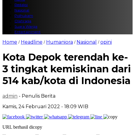
Redaksi
Nasional
Polhukam
Olahraga
Suara Warga
Entertainment
Home
Headline
Humaniora
Nasional
opini
/
/
/
/
Kota Depok terendah ke-
3 tingkat kemiskinan dari
514 kab/kota di Indonesia
admin
- Penulis Berita
Kamis, 24 Februari 2022 - 18:09 WIB
URL berhasil dicopy