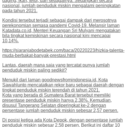
daging, ikan, telur, dan sebagainya. Sedangkan secara
nasional, jumlah penduduk miskin mengalami peningkatan
pada tahun 2021.
Kondisi tersebut terjadi sebagai dampak dari merosotnya
perekonomian semasa pandemi Covid-19. Melansir laman
Katadata.co.id, Menteri Keuangan Sri Mulyani mengatakan
bila tingkat kemiskinan secara nasional kini mencapai
10,14%.
https://siaranjabodetabek.com/baca/20220223/hizkia-talenta-
muda-berbakat-banyak-prestasi.html
Lantas, daerah mana saja yang tercatat punya jumlah
penduduk miskin paling sedikit?
Menukil dari laman goodnewsfromindonesia.id, Kota
Sawahlunto mencatatkan rekor baru sebagai daerah dengan
tingkat penduduk miskin terendah di tahun 2021.
Kota yang berada di Sumatera Barat tersebut memiliki
presentase penduduk miskin hanya 2,38%. Kemudian,
disusul Tangerang Selatan diperingkat ke-2 dengan
persentase jumlah penduduk miskin sebesar 2,57 persen.
Di posisi ketiga ada Kota Depok, dengan persentase jumlah
penduduk miskin sebesar 2,58 persen. Berikut ini daftar 10