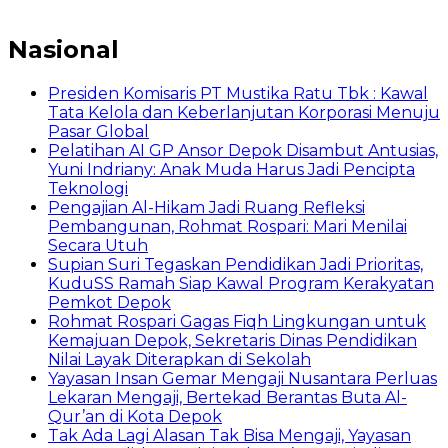
Nasional
Presiden Komisaris PT Mustika Ratu Tbk : Kawal
Tata Kelola dan Keberlanjutan Korporasi Menuju
Pasar Global
Pelatihan AI GP Ansor Depok Disambut Antusias,
Yuni Indriany: Anak Muda Harus Jadi Pencipta
Teknologi
Pengajian Al-Hikam Jadi Ruang Refleksi
Pembangunan, Rohmat Rospari: Mari Menilai
Secara Utuh
Supian Suri Tegaskan Pendidikan Jadi Prioritas,
KuduSS Ramah Siap Kawal Program Kerakyatan
Pemkot Depok
Rohmat Rospari Gagas Fiqh Lingkungan untuk
Kemajuan Depok, Sekretaris Dinas Pendidikan
Nilai Layak Diterapkan di Sekolah
Yayasan Insan Gemar Mengaji Nusantara Perluas
Lekaran Mengaji, Bertekad Berantas Buta Al-
Qur’an di Kota Depok
Tak Ada Lagi Alasan Tak Bisa Mengaji, Yayasan