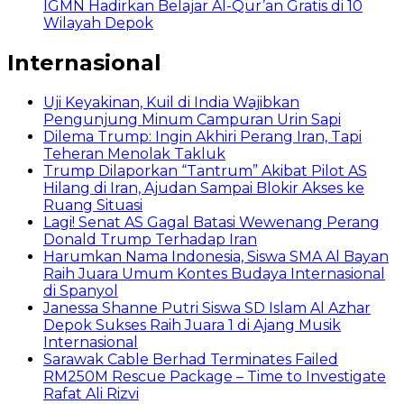
IGMN Hadirkan Belajar Al-Qur’an Gratis di 10
Wilayah Depok
Internasional
Uji Keyakinan, Kuil di India Wajibkan
Pengunjung Minum Campuran Urin Sapi
Dilema Trump: Ingin Akhiri Perang Iran, Tapi
Teheran Menolak Takluk
Trump Dilaporkan “Tantrum” Akibat Pilot AS
Hilang di Iran, Ajudan Sampai Blokir Akses ke
Ruang Situasi
Lagi! Senat AS Gagal Batasi Wewenang Perang
Donald Trump Terhadap Iran
Harumkan Nama Indonesia, Siswa SMA Al Bayan
Raih Juara Umum Kontes Budaya Internasional
di Spanyol
Janessa Shanne Putri Siswa SD Islam Al Azhar
Depok Sukses Raih Juara 1 di Ajang Musik
Internasional
Sarawak Cable Berhad Terminates Failed
RM250M Rescue Package – Time to Investigate
Rafat Ali Rizvi