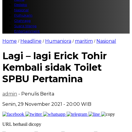
Redaksi
Nasional
Polhukam
Olahraga
Suara Warga
Entertainment
Home
Headline
Humaniora
maritim
Nasional
/
/
/
/
Lagi – lagi Erick Tohir
Kembali sidak Toilet
SPBU Pertamina
admin
- Penulis Berita
Senin, 29 November 2021 - 20:00 WIB
URL berhasil dicopy