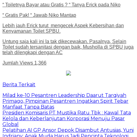
“ Toiletnya Bayar atau Gratis ? “ Tanya Erick pada Niko
“ Gratis Pak! “ Jawab Niko Mantap
Lebih jauh Erick turut mengecek Aspek Kebersihan dan
Kenyamanan Toilet SPBU.
Untung saja kali ini Ia tak dikecewakan. Pasalnya, Selain
Toilet sudah tersanitasi dengan baik, Musholla di SPBU juga
telah dilengkapi dengan AC
Jumlah Views
1,366
Berita Terkait
Milad ke-10 Pesantren Leadership Daarut Tarqiyah
Primago, Pimpinan Pesantren Ingatkan Spirit Tebar
Manfaat Tanpa Batas
Presiden Komisaris PT Mustika Ratu Tbk : Kawal Tata
Kelola dan Keberlanjutan Korporasi Menuju Pasar
Global
Pelatihan AI GP Ansor Depok Disambut Antusias, Yuni
Indriany: Anak Muda Harus Jadi Pencipta Teknologi