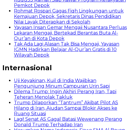
Pemkot Depok
Rohmat Rospari Gagas Fiqh Lingkungan untuk
Kemajuan Depok, Sekretaris Dinas Pendidikan
Nilai Layak Diterapkan di Sekolah
Yayasan Insan Gemar Mengaji Nusantara Perluas
Lekaran Mengaji, Bertekad Berantas Buta Al-
Qur’an di Kota Depok
Tak Ada Lagi Alasan Tak Bisa Mengaji, Yayasan
IGMN Hadirkan Belajar Al-Qur’an Gratis di 10
Wilayah Depok
Internasional
Uji Keyakinan, Kuil di India Wajibkan
Pengunjung Minum Campuran Urin Sapi
Dilema Trump: Ingin Akhiri Perang Iran, Tapi
Teheran Menolak Takluk
Trump Dilaporkan “Tantrum” Akibat Pilot AS
Hilang di Iran, Ajudan Sampai Blokir Akses ke
Ruang Situasi
Lagi! Senat AS Gagal Batasi Wewenang Perang
Donald Trump Terhadap Iran