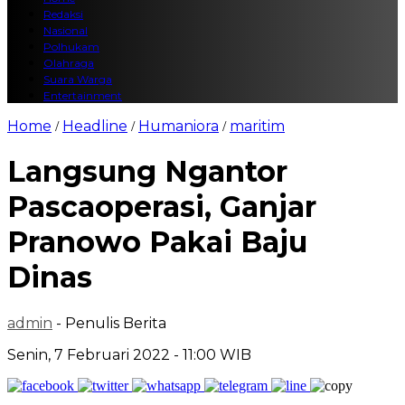
Redaksi
Nasional
Polhukam
Olahraga
Suara Warga
Entertainment
Home
Headline
Humaniora
maritim
/
/
/
Langsung Ngantor
Pascaoperasi, Ganjar
Pranowo Pakai Baju
Dinas
admin
- Penulis Berita
Senin, 7 Februari 2022 - 11:00 WIB