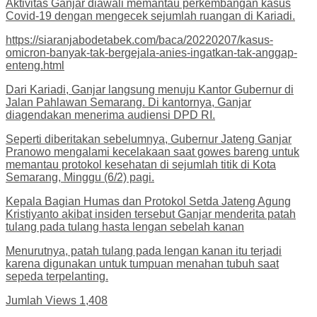
Aktivitas Ganjar diawali memantau perkembangan kasus
Covid-19 dengan mengecek sejumlah ruangan di Kariadi.
https://siaranjabodetabek.com/baca/20220207/kasus-
omicron-banyak-tak-bergejala-anies-ingatkan-tak-anggap-
enteng.html
Dari Kariadi, Ganjar langsung menuju Kantor Gubernur di
Jalan Pahlawan Semarang. Di kantornya, Ganjar
diagendakan menerima audiensi DPD RI.
Seperti diberitakan sebelumnya, Gubernur Jateng Ganjar
Pranowo mengalami kecelakaan saat gowes bareng untuk
memantau protokol kesehatan di sejumlah titik di Kota
Semarang, Minggu (6/2) pagi.
Kepala Bagian Humas dan Protokol Setda Jateng Agung
Kristiyanto akibat insiden tersebut Ganjar menderita patah
tulang pada tulang hasta lengan sebelah kanan
Menurutnya, patah tulang pada lengan kanan itu terjadi
karena digunakan untuk tumpuan menahan tubuh saat
sepeda terpelanting.
Jumlah Views
1,408