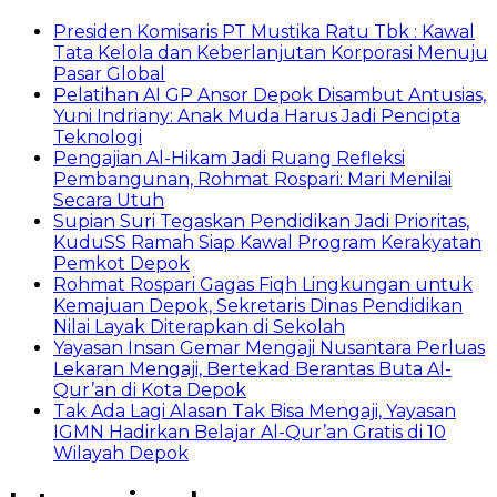
Presiden Komisaris PT Mustika Ratu Tbk : Kawal
Tata Kelola dan Keberlanjutan Korporasi Menuju
Pasar Global
Pelatihan AI GP Ansor Depok Disambut Antusias,
Yuni Indriany: Anak Muda Harus Jadi Pencipta
Teknologi
Pengajian Al-Hikam Jadi Ruang Refleksi
Pembangunan, Rohmat Rospari: Mari Menilai
Secara Utuh
Supian Suri Tegaskan Pendidikan Jadi Prioritas,
KuduSS Ramah Siap Kawal Program Kerakyatan
Pemkot Depok
Rohmat Rospari Gagas Fiqh Lingkungan untuk
Kemajuan Depok, Sekretaris Dinas Pendidikan
Nilai Layak Diterapkan di Sekolah
Yayasan Insan Gemar Mengaji Nusantara Perluas
Lekaran Mengaji, Bertekad Berantas Buta Al-
Qur’an di Kota Depok
Tak Ada Lagi Alasan Tak Bisa Mengaji, Yayasan
IGMN Hadirkan Belajar Al-Qur’an Gratis di 10
Wilayah Depok