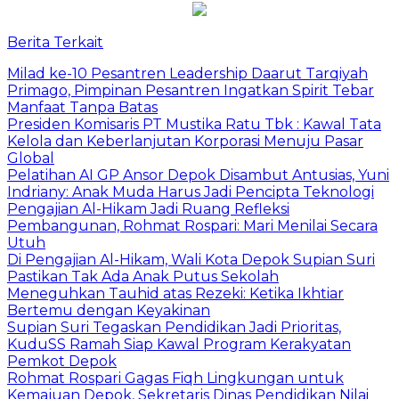
Berita Terkait
Milad ke-10 Pesantren Leadership Daarut Tarqiyah
Primago, Pimpinan Pesantren Ingatkan Spirit Tebar
Manfaat Tanpa Batas
Presiden Komisaris PT Mustika Ratu Tbk : Kawal Tata
Kelola dan Keberlanjutan Korporasi Menuju Pasar
Global
Pelatihan AI GP Ansor Depok Disambut Antusias, Yuni
Indriany: Anak Muda Harus Jadi Pencipta Teknologi
Pengajian Al-Hikam Jadi Ruang Refleksi
Pembangunan, Rohmat Rospari: Mari Menilai Secara
Utuh
Di Pengajian Al-Hikam, Wali Kota Depok Supian Suri
Pastikan Tak Ada Anak Putus Sekolah
Meneguhkan Tauhid atas Rezeki: Ketika Ikhtiar
Bertemu dengan Keyakinan
Supian Suri Tegaskan Pendidikan Jadi Prioritas,
KuduSS Ramah Siap Kawal Program Kerakyatan
Pemkot Depok
Rohmat Rospari Gagas Fiqh Lingkungan untuk
Kemajuan Depok, Sekretaris Dinas Pendidikan Nilai