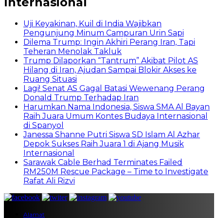
Internasional
Uji Keyakinan, Kuil di India Wajibkan
Pengunjung Minum Campuran Urin Sapi
Dilema Trump: Ingin Akhiri Perang Iran, Tapi
Teheran Menolak Takluk
Trump Dilaporkan “Tantrum” Akibat Pilot AS
Hilang di Iran, Ajudan Sampai Blokir Akses ke
Ruang Situasi
Lagi! Senat AS Gagal Batasi Wewenang Perang
Donald Trump Terhadap Iran
Harumkan Nama Indonesia, Siswa SMA Al Bayan
Raih Juara Umum Kontes Budaya Internasional
di Spanyol
Janessa Shanne Putri Siswa SD Islam Al Azhar
Depok Sukses Raih Juara 1 di Ajang Musik
Internasional
Sarawak Cable Berhad Terminates Failed
RM250M Rescue Package – Time to Investigate
Rafat Ali Rizvi
Alamat