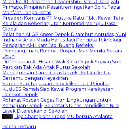
Milad ke-10 Pesantren Leadership Daarut Tarqiyah
Primago, Pimpinan Pesantren Ingatkan Spirit Tebar
Manfaat Tanpa Batas
Presiden Komisaris PT Mustika Ratu Tbk : Kawal Tata
Kelola dan Keberlanjutan Korporasi Menuju Pasar
Global
Pelatihan AI GP Ansor Depok Disambut Antusias, Yuni
Indriany: Anak Muda Harus Jadi Pencipta Teknologi
Pengajian Al-Hikam Jadi Ruang Refleksi
Pembangunan, Rohmat Rospari: Mari Menilai Secara
Utuh
Di Pengajian Al-Hikam, Wali Kota Depok Supian Suri
Pastikan Tak Ada Anak Putus Sekolah
Meneguhkan Tauhid atas Rezeki: Ketika Ikhtiar
Bertemu dengan Keyakinan
Supian Suri Tegaskan Pendidikan Jadi Prioritas,
KuduSS Ramah Siap Kawal Program Kerakyatan
Pemkot Depok
Rohmat Rospari Gagas Fiqh Lingkungan untuk
Kemajuan Depok, Sekretaris Dinas Pendidikan Nilai
Layak Diterapkan di Sekolah
Tag :
Liga Champions Eropa
MU bersua Atalanta
Berita Terbaru