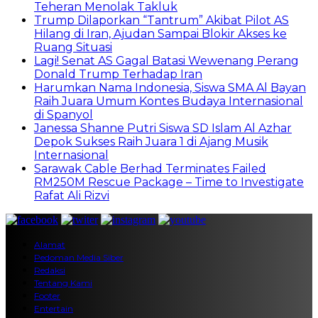
Teheran Menolak Takluk
Trump Dilaporkan “Tantrum” Akibat Pilot AS
Hilang di Iran, Ajudan Sampai Blokir Akses ke
Ruang Situasi
Lagi! Senat AS Gagal Batasi Wewenang Perang
Donald Trump Terhadap Iran
Harumkan Nama Indonesia, Siswa SMA Al Bayan
Raih Juara Umum Kontes Budaya Internasional
di Spanyol
Janessa Shanne Putri Siswa SD Islam Al Azhar
Depok Sukses Raih Juara 1 di Ajang Musik
Internasional
Sarawak Cable Berhad Terminates Failed
RM250M Rescue Package – Time to Investigate
Rafat Ali Rizvi
Alamat
Pedoman Media Siber
Redaksi
Tentang Kami
Footer
Entertain