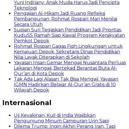
Yuni Indriany: Anak Muda Harus Jadi Pencipta
Teknologi
Pengajian Al-Hikam Jadi Ruang Refleksi
Pembangunan, Rohmat Rospari: Mari Menilai
Secara Utuh
Supian Suri Tegaskan Pendidikan Jadi Prioritas,
KuduSS Ramah Siap Kawal Program Kerakyatan
Pemkot Depok
Rohmat Rospari Gagas Fiqh Lingkungan untuk
Kemajuan Depok, Sekretaris Dinas Pendidikan
Nilai Layak Diterapkan di Sekolah
Yayasan Insan Gemar Mengaji Nusantara Perluas
Lekaran Mengaji, Bertekad Berantas Buta Al-
Qur’an di Kota Depok
Tak Ada Lagi Alasan Tak Bisa Mengaji, Yayasan
IGMN Hadirkan Belajar Al-Qur’an Gratis di 10
Wilayah Depok
Internasional
Uji Keyakinan, Kuil di India Wajibkan
Pengunjung Minum Campuran Urin Sapi
Dilema Trump: Ingin Akhiri Perang Iran, Tapi