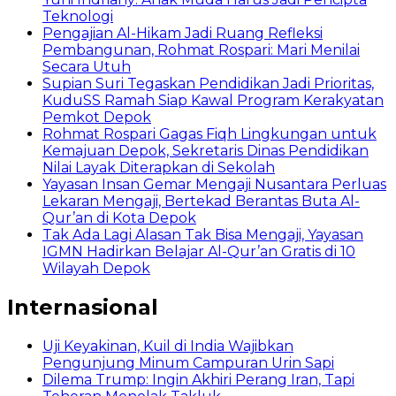
Teknologi
Pengajian Al-Hikam Jadi Ruang Refleksi
Pembangunan, Rohmat Rospari: Mari Menilai
Secara Utuh
Supian Suri Tegaskan Pendidikan Jadi Prioritas,
KuduSS Ramah Siap Kawal Program Kerakyatan
Pemkot Depok
Rohmat Rospari Gagas Fiqh Lingkungan untuk
Kemajuan Depok, Sekretaris Dinas Pendidikan
Nilai Layak Diterapkan di Sekolah
Yayasan Insan Gemar Mengaji Nusantara Perluas
Lekaran Mengaji, Bertekad Berantas Buta Al-
Qur’an di Kota Depok
Tak Ada Lagi Alasan Tak Bisa Mengaji, Yayasan
IGMN Hadirkan Belajar Al-Qur’an Gratis di 10
Wilayah Depok
Internasional
Uji Keyakinan, Kuil di India Wajibkan
Pengunjung Minum Campuran Urin Sapi
Dilema Trump: Ingin Akhiri Perang Iran, Tapi