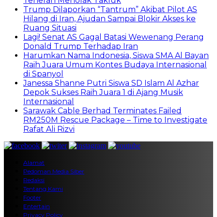
Teheran Menolak Takluk
Trump Dilaporkan “Tantrum” Akibat Pilot AS
Hilang di Iran, Ajudan Sampai Blokir Akses ke
Ruang Situasi
Lagi! Senat AS Gagal Batasi Wewenang Perang
Donald Trump Terhadap Iran
Harumkan Nama Indonesia, Siswa SMA Al Bayan
Raih Juara Umum Kontes Budaya Internasional
di Spanyol
Janessa Shanne Putri Siswa SD Islam Al Azhar
Depok Sukses Raih Juara 1 di Ajang Musik
Internasional
Sarawak Cable Berhad Terminates Failed
RM250M Rescue Package – Time to Investigate
Rafat Ali Rizvi
Alamat
Pedoman Media Siber
Redaksi
Tentang Kami
Footer
Entertain
Privacy Policy