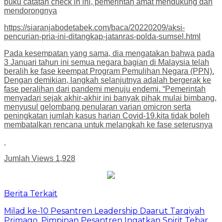
buku catatan check in ini, pemerintah amat mendukung dan
mendorongnya
https://siaranjabodetabek.com/baca/20220209/aksi-
pencurian-pria-ini-ditangkap-jatanras-polda-sumsel.html
Pada kesempatan yang sama, dia mengatakan bahwa pada
3 Januari tahun ini semua negara bagian di Malaysia telah
beralih ke fase keempat Program Pemulihan Negara (PPN).
Dengan demikian, langkah selanjutnya adalah bergerak ke
fase peralihan dari pandemi menuju endemi. “Pemerintah
menyadari sejak akhir-akhir ini banyak pihak mulai bimbang,
menyusul gelombang penularan varian omicron serta
peningkatan jumlah kasus harian Covid-19.kita tidak boleh
membatalkan rencana untuk melangkah ke fase seterusnya
Jumlah Views
1,928
Berita Terkait
Milad ke-10 Pesantren Leadership Daarut Tarqiyah
Primago, Pimpinan Pesantren Ingatkan Spirit Tebar