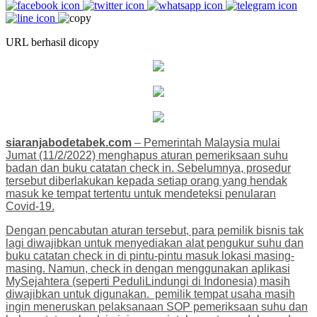
URL berhasil dicopy
siaranjabodetabek.com
– Pemerintah Malaysia mulai
Jumat (11/2/2022) menghapus aturan pemeriksaan suhu
badan dan buku catatan check in. Sebelumnya, prosedur
tersebut diberlakukan kepada setiap orang yang hendak
masuk ke tempat tertentu untuk mendeteksi penularan
Covid-19.
Dengan pencabutan aturan tersebut, para pemilik bisnis tak
lagi diwajibkan untuk menyediakan alat pengukur suhu dan
buku catatan check in di pintu-pintu masuk lokasi masing-
masing. Namun, check in dengan menggunakan aplikasi
MySejahtera (seperti PeduliLindungi di Indonesia) masih
diwajibkan untuk digunakan. pemilik tempat usaha masih
ingin meneruskan pelaksanaan SOP pemeriksaan suhu dan