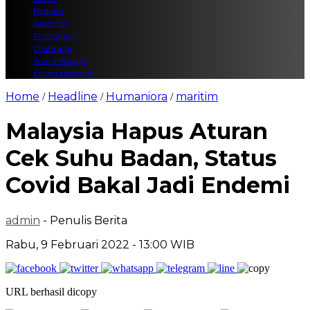
Redaksi
Nasional
Polhukam
Olahraga
Suara Warga
Entertainment
Home
Headline
Humaniora
maritim
/
/
/
Malaysia Hapus Aturan
Cek Suhu Badan, Status
Covid Bakal Jadi Endemi
admin
- Penulis Berita
Rabu, 9 Februari 2022 - 13:00 WIB
URL berhasil dicopy