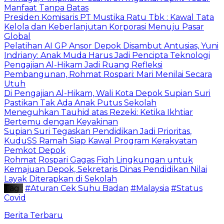
Manfaat Tanpa Batas
Presiden Komisaris PT Mustika Ratu Tbk : Kawal Tata
Kelola dan Keberlanjutan Korporasi Menuju Pasar
Global
Pelatihan AI GP Ansor Depok Disambut Antusias, Yuni
Indriany: Anak Muda Harus Jadi Pencipta Teknologi
Pengajian Al-Hikam Jadi Ruang Refleksi
Pembangunan, Rohmat Rospari: Mari Menilai Secara
Utuh
Di Pengajian Al-Hikam, Wali Kota Depok Supian Suri
Pastikan Tak Ada Anak Putus Sekolah
Meneguhkan Tauhid atas Rezeki: Ketika Ikhtiar
Bertemu dengan Keyakinan
Supian Suri Tegaskan Pendidikan Jadi Prioritas,
KuduSS Ramah Siap Kawal Program Kerakyatan
Pemkot Depok
Rohmat Rospari Gagas Fiqh Lingkungan untuk
Kemajuan Depok, Sekretaris Dinas Pendidikan Nilai
Layak Diterapkan di Sekolah
Tag :
#Aturan Cek Suhu Badan
#Malaysia
#Status
Covid
Berita Terbaru