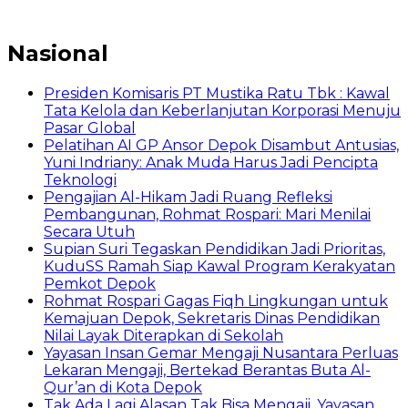
Nasional
Presiden Komisaris PT Mustika Ratu Tbk : Kawal
Tata Kelola dan Keberlanjutan Korporasi Menuju
Pasar Global
Pelatihan AI GP Ansor Depok Disambut Antusias,
Yuni Indriany: Anak Muda Harus Jadi Pencipta
Teknologi
Pengajian Al-Hikam Jadi Ruang Refleksi
Pembangunan, Rohmat Rospari: Mari Menilai
Secara Utuh
Supian Suri Tegaskan Pendidikan Jadi Prioritas,
KuduSS Ramah Siap Kawal Program Kerakyatan
Pemkot Depok
Rohmat Rospari Gagas Fiqh Lingkungan untuk
Kemajuan Depok, Sekretaris Dinas Pendidikan
Nilai Layak Diterapkan di Sekolah
Yayasan Insan Gemar Mengaji Nusantara Perluas
Lekaran Mengaji, Bertekad Berantas Buta Al-
Qur’an di Kota Depok
Tak Ada Lagi Alasan Tak Bisa Mengaji, Yayasan