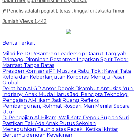
dalam menjaga optimisme masyarakat.
)* Penulis adalah pegiat Literasi, tinggal di Jakarta Timur
Jumlah Views
1,442
Berita Terkait
Milad ke-10 Pesantren Leadership Daarut Tarqiyah
Primago, Pimpinan Pesantren Ingatkan Spirit Tebar
Manfaat Tanpa Batas
Presiden Komisaris PT Mustika Ratu Tbk : Kawal Tata
Kelola dan Keberlanjutan Korporasi Menuju Pasar
Global
Pelatihan AI GP Ansor Depok Disambut Antusias, Yuni
Indriany: Anak Muda Harus Jadi Pencipta Teknologi
Pengajian Al-Hikam Jadi Ruang Refleksi
Pembangunan, Rohmat Rospari: Mari Menilai Secara
Utuh
Di Pengajian Al-Hikam, Wali Kota Depok Supian Suri
Pastikan Tak Ada Anak Putus Sekolah
Meneguhkan Tauhid atas Rezeki: Ketika Ikhtiar
Bertemu dengan Keyakinan