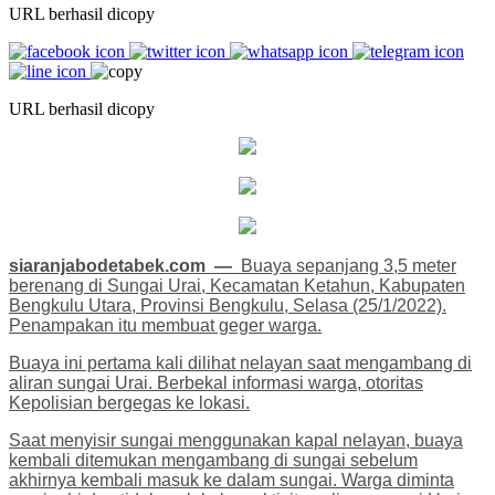
URL berhasil dicopy
URL berhasil dicopy
siaranjabodetabek.com —
Buaya sepanjang 3,5 meter
berenang di Sungai Urai, Kecamatan Ketahun, Kabupaten
Bengkulu Utara, Provinsi Bengkulu, Selasa (25/1/2022).
Penampakan itu membuat geger warga.
Buaya ini pertama kali dilihat nelayan saat mengambang di
aliran sungai Urai. Berbekal informasi warga, otoritas
Kepolisian bergegas ke lokasi.
Saat menyisir sungai menggunakan kapal nelayan, buaya
kembali ditemukan mengambang di sungai sebelum
akhirnya kembali masuk ke dalam sungai. Warga diminta