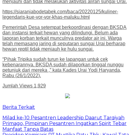
menjauhi dan tidak melakukan aktivitas aliran sungai Urai.
https://siaranjabodetabek.com/baca/20220125/kuliner-
legendaris-kue-vor-vor-khas-maluku.html
Pemerintah Desa setempat berkoordinasi dengan BKSDA
dan instansi terkait hewan yang dilindungi. Belum ada
laporan korban terkait munculnya predator air ini. Warga
telah memasang jaring di seputaran sungai Urai berharap
hewan reptil tidak menjauh ke hulu sungai.
“Pihak Tripika sudah turun ke lapangan untuk cek
kebenarannya. BKSDA sudah dilaporkan tinggal nunggu
petunjuk dari mereka ,” kata Kades Urai Yodi Haryanda,
Rabu (26/1/2022).
Jumlah Views
1,929
Berita Terkait
Milad ke-10 Pesantren Leadership Daarut Tarqiyah
Primago, Pimpinan Pesantren Ingatkan Spirit Tebar
Manfaat Tanpa Batas
Presiden Komisaris PT Mustika Ratu Tbk : Kawal Tata