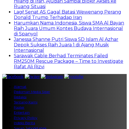
Hilang di Iran, Ajudan Sampai Blokir Akses ke
Ruang Situasi
Lagi! Senat AS Gagal Batasi Wewenang Perang
Donald Trump Terhadap Iran
Harumkan Nama Indonesia, Siswa SMA Al Bayan
Raih Juara Umum Kontes Budaya Internasional
di Spanyol
Janessa Shanne Putri Siswa SD Islam Al Azhar
Depok Sukses Raih Juara 1 di Ajang Musik
Internasional
Sarawak Cable Berhad Terminates Failed
RM250M Rescue Package – Time to Investigate
Rafat Ali Rizvi
Alamat
Pedoman Media Siber
Redaksi
Tentang Kami
Footer
Entertain
Privacy Policy
Indeks Berita
Siaran Jabodetabek