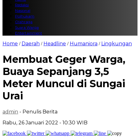
Redaksi
Nasional
Polhukam
Olahraga
Suara Warga
Entertainment
Home
Daerah
Headline
Humaniora
Lingkungan
/
/
/
/
Membuat Geger Warga,
Buaya Sepanjang 3,5
Meter Muncul di Sungai
Urai
admin
- Penulis Berita
Rabu, 26 Januari 2022 - 10:30 WIB