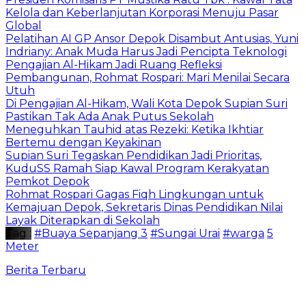
Kelola dan Keberlanjutan Korporasi Menuju Pasar
Global
Pelatihan AI GP Ansor Depok Disambut Antusias, Yuni
Indriany: Anak Muda Harus Jadi Pencipta Teknologi
Pengajian Al-Hikam Jadi Ruang Refleksi
Pembangunan, Rohmat Rospari: Mari Menilai Secara
Utuh
Di Pengajian Al-Hikam, Wali Kota Depok Supian Suri
Pastikan Tak Ada Anak Putus Sekolah
Meneguhkan Tauhid atas Rezeki: Ketika Ikhtiar
Bertemu dengan Keyakinan
Supian Suri Tegaskan Pendidikan Jadi Prioritas,
KuduSS Ramah Siap Kawal Program Kerakyatan
Pemkot Depok
Rohmat Rospari Gagas Fiqh Lingkungan untuk
Kemajuan Depok, Sekretaris Dinas Pendidikan Nilai
Layak Diterapkan di Sekolah
Tag :
#Buaya Sepanjang 3
#Sungai Urai
#warga
5
Meter
Berita Terbaru