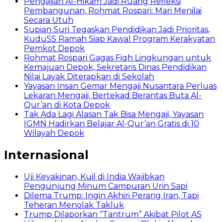
Pengajian Al-Hikam Jadi Ruang Refleksi
Pembangunan, Rohmat Rospari: Mari Menilai
Secara Utuh
Supian Suri Tegaskan Pendidikan Jadi Prioritas,
KuduSS Ramah Siap Kawal Program Kerakyatan
Pemkot Depok
Rohmat Rospari Gagas Fiqh Lingkungan untuk
Kemajuan Depok, Sekretaris Dinas Pendidikan
Nilai Layak Diterapkan di Sekolah
Yayasan Insan Gemar Mengaji Nusantara Perluas
Lekaran Mengaji, Bertekad Berantas Buta Al-
Qur’an di Kota Depok
Tak Ada Lagi Alasan Tak Bisa Mengaji, Yayasan
IGMN Hadirkan Belajar Al-Qur’an Gratis di 10
Wilayah Depok
Internasional
Uji Keyakinan, Kuil di India Wajibkan
Pengunjung Minum Campuran Urin Sapi
Dilema Trump: Ingin Akhiri Perang Iran, Tapi
Teheran Menolak Takluk
Trump Dilaporkan “Tantrum” Akibat Pilot AS