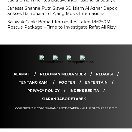
Juara Umum Kontes Budaya Internasional di Spanyol
Janessa Shanne Putri Siswa SD Islam Al Azhar Depok
Sukses Raih Juara 1 di Ajang Musik Internasional
Sarawak Cable Berhad Terminates Failed RM250M
Rescue Package – Time to Investigate Rafat Ali Rizvi
ALAMAT
PEDOMAN MEDIA SIBER
REDAKSI
TENTANG KAMI
FOOTER
ENTERTAIN
PRIVACY POLICY
INDEKS BERITA
SIARAN JABODETABEK
COPYRIGHT © 2026 SIARAN JABODETABEK - ALL RIGHTS RESERVED