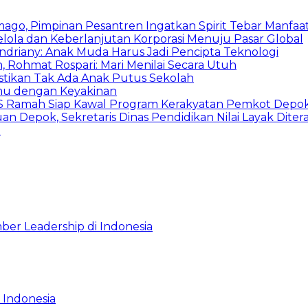
mago, Pimpinan Pesantren Ingatkan Spirit Tebar Manfaa
Kelola dan Keberlanjutan Korporasi Menuju Pasar Global
Indriany: Anak Muda Harus Jadi Pencipta Teknologi
 Rohmat Rospari: Mari Menilai Secara Utuh
astikan Tak Ada Anak Putus Sekolah
emu dengan Keyakinan
duSS Ramah Siap Kawal Program Kerakyatan Pemkot Depo
 Depok, Sekretaris Dinas Pendidikan Nilai Layak Diter
i
ber Leadership di Indonesia
 Indonesia