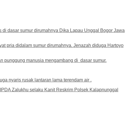
ewas di dasar sumur dirumahnya Dika Lapau Unggal Bogor Jawa
 pria didalam sumur dirumahnya. Jenazah diduga Hartoyo
agian punggung manusia mengambang di dasar sumur.
a nyaris rusak lantaran lama terendam air .
ung IPDA Zalukhu selaku Kanit Reskrim Polsek Kalapnunggal