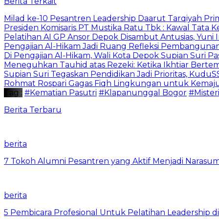
Berita Terkait
Milad ke-10 Pesantren Leadership Daarut Tarqiyah Pri
Presiden Komisaris PT Mustika Ratu Tbk : Kawal Tata 
Pelatihan AI GP Ansor Depok Disambut Antusias, Yuni 
Pengajian Al-Hikam Jadi Ruang Refleksi Pembangunan,
Di Pengajian Al-Hikam, Wali Kota Depok Supian Suri P
Meneguhkan Tauhid atas Rezeki: Ketika Ikhtiar Bert
Supian Suri Tegaskan Pendidikan Jadi Prioritas, Ku
Rohmat Rospari Gagas Fiqh Lingkungan untuk Kemajuan
Tag :
#Kematian Pasutri
#Klapanunggal Bogor
#Mister
Berita Terbaru
berita
7 Tokoh Alumni Pesantren yang Aktif Menjadi Narasum
berita
5 Pembicara Profesional Untuk Pelatihan Leadership di