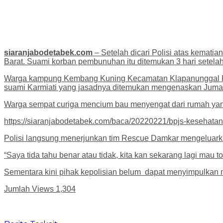
siaranjabodetabek.com
– Setelah dicari Polisi atas kemati
Barat. Suami korban pembunuhan itu ditemukan 3 hari setelah
Warga kampung Kembang Kuning Kecamatan Klapanunggal Kab
suami Karmiati yang jasadnya ditemukan mengenaskan Jumat 
Warga sempat curiga mencium bau menyengat dari rumah yang
https://siaranjabodetabek.com/baca/20220221/bpjs-kesehatan-j
Polisi langsung menerjunkan tim Rescue Damkar mengeluarkan 
“Saya tida tahu benar atau tidak, kita kan sekarang lagi mau
Sementara kini pihak kepolisian belum dapat menyimpulkan mo
Jumlah Views
1,304