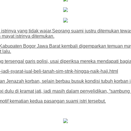
an istrinya yang tidak wajar,Seorang suami justru ditemukan t
 mayat istrinya ditemukan.
upaten Bogor Jawa Barat kembali digemparkan temuan mayat
lalu.
 tersengal garis polisi, usai diperiksa mereka mendapati b
adi-syarat-jual-beli-tanah-sim-stnk-hingga-naik-haji.html
Jenazah korban, selain berbau busuk kondisi tubuh korban jug
 toxi dulu di kramat jati, jadi masih dalam penyelidikan, “samb
tif kematian kedua pasangan suami istri tersebut.