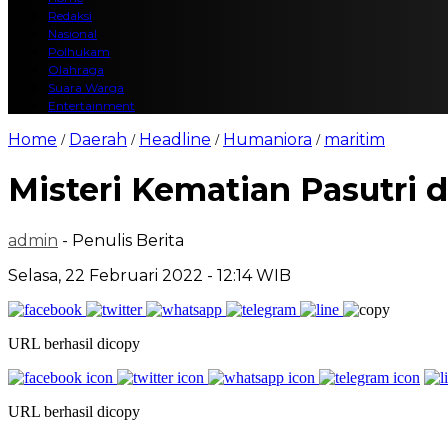
Redaksi
Nasional
Polhukam
Olahraga
Suara Warga
Entertainment
Home
Daerah
Headline
Humaniora
maritim
/
/
/
/
Misteri Kematian Pasutri 
admin
- Penulis Berita
Selasa, 22 Februari 2022 - 12:14 WIB
URL berhasil dicopy
URL berhasil dicopy