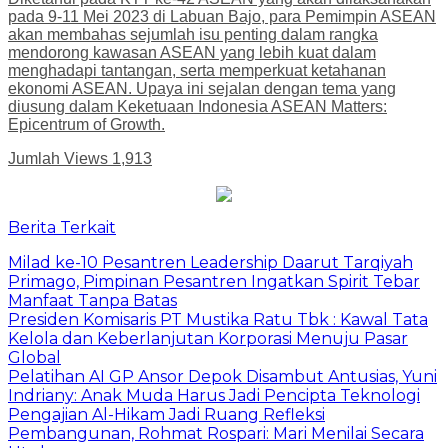
pada 9-11 Mei 2023 di Labuan Bajo, para Pemimpin ASEAN
akan membahas sejumlah isu penting dalam rangka
mendorong kawasan ASEAN yang lebih kuat dalam
menghadapi tantangan, serta memperkuat ketahanan
ekonomi ASEAN. Upaya ini sejalan dengan tema yang
diusung dalam Keketuaan Indonesia ASEAN Matters:
Epicentrum of Growth.
Jumlah Views
1,913
Berita Terkait
Milad ke-10 Pesantren Leadership Daarut Tarqiyah
Primago, Pimpinan Pesantren Ingatkan Spirit Tebar
Manfaat Tanpa Batas
Presiden Komisaris PT Mustika Ratu Tbk : Kawal Tata
Kelola dan Keberlanjutan Korporasi Menuju Pasar
Global
Pelatihan AI GP Ansor Depok Disambut Antusias, Yuni
Indriany: Anak Muda Harus Jadi Pencipta Teknologi
Pengajian Al-Hikam Jadi Ruang Refleksi
Pembangunan, Rohmat Rospari: Mari Menilai Secara