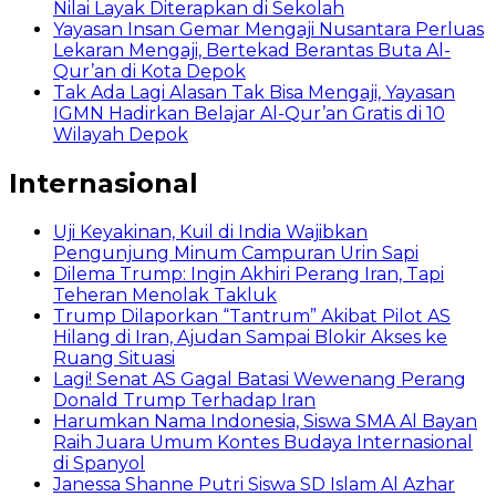
Nilai Layak Diterapkan di Sekolah
Yayasan Insan Gemar Mengaji Nusantara Perluas
Lekaran Mengaji, Bertekad Berantas Buta Al-
Qur’an di Kota Depok
Tak Ada Lagi Alasan Tak Bisa Mengaji, Yayasan
IGMN Hadirkan Belajar Al-Qur’an Gratis di 10
Wilayah Depok
Internasional
Uji Keyakinan, Kuil di India Wajibkan
Pengunjung Minum Campuran Urin Sapi
Dilema Trump: Ingin Akhiri Perang Iran, Tapi
Teheran Menolak Takluk
Trump Dilaporkan “Tantrum” Akibat Pilot AS
Hilang di Iran, Ajudan Sampai Blokir Akses ke
Ruang Situasi
Lagi! Senat AS Gagal Batasi Wewenang Perang
Donald Trump Terhadap Iran
Harumkan Nama Indonesia, Siswa SMA Al Bayan
Raih Juara Umum Kontes Budaya Internasional
di Spanyol
Janessa Shanne Putri Siswa SD Islam Al Azhar