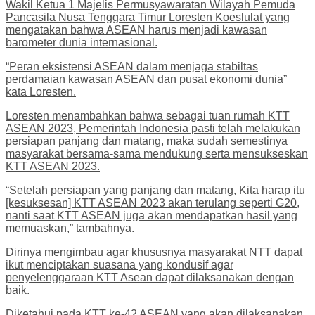
Wakil Ketua 1 Majelis Permusyawaratan Wilayah Pemuda
Pancasila Nusa Tenggara Timur Loresten Koeslulat yang
mengatakan bahwa ASEAN harus menjadi kawasan
barometer dunia internasional.
“Peran eksistensi ASEAN dalam menjaga stabiltas
perdamaian kawasan ASEAN dan pusat ekonomi dunia”
kata Loresten.
Loresten menambahkan bahwa sebagai tuan rumah KTT
ASEAN 2023, Pemerintah Indonesia pasti telah melakukan
persiapan panjang dan matang, maka sudah semestinya
masyarakat bersama-sama mendukung serta mensukseskan
KTT ASEAN 2023.
“Setelah persiapan yang panjang dan matang, Kita harap itu
[kesuksesan] KTT ASEAN 2023 akan terulang seperti G20,
nanti saat KTT ASEAN juga akan mendapatkan hasil yang
memuaskan,” tambahnya.
Dirinya mengimbau agar khususnya masyarakat NTT dapat
ikut menciptakan suasana yang kondusif agar
penyelenggaraan KTT Asean dapat dilaksanakan dengan
baik.
Diketahui pada KTT ke-42 ASEAN yang akan dilaksanakan