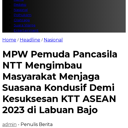
Redaksi
Nasional
Polhukam
Olahraga
Suara Warga
Entertainment
Home
Headline
Nasional
/
/
MPW Pemuda Pancasila
NTT Mengimbau
Masyarakat Menjaga
Suasana Kondusif Demi
Kesuksesan KTT ASEAN
2023 di Labuan Bajo
admin
- Penulis Berita