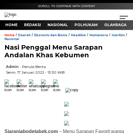
SCROLL TO CONTINUE WITH CONTENT
HOME
REDAKSI
NASIONAL
POLHUKAM
OLAHRAGA
/
/
/
/
/
/
Home
Daerah
Ekonomi dan Bisnis
Headline
Humaniora
maritim
Nasional
Nasi Penggal Menu Sarapan
Andalan Khas Kebumen
Admin
- Penulis Berita
Senin, 17 Januari 2022 - 13:30 WIB
Siaranjabodetabek.com
– Menu Sarapan Favorit warga