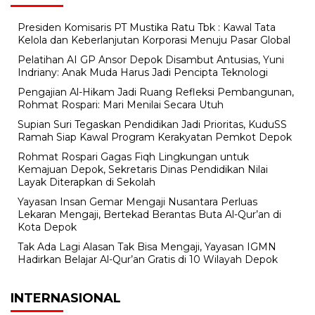
Presiden Komisaris PT Mustika Ratu Tbk : Kawal Tata
Kelola dan Keberlanjutan Korporasi Menuju Pasar Global
Pelatihan AI GP Ansor Depok Disambut Antusias, Yuni
Indriany: Anak Muda Harus Jadi Pencipta Teknologi
Pengajian Al-Hikam Jadi Ruang Refleksi Pembangunan,
Rohmat Rospari: Mari Menilai Secara Utuh
Supian Suri Tegaskan Pendidikan Jadi Prioritas, KuduSS
Ramah Siap Kawal Program Kerakyatan Pemkot Depok
Rohmat Rospari Gagas Fiqh Lingkungan untuk
Kemajuan Depok, Sekretaris Dinas Pendidikan Nilai
Layak Diterapkan di Sekolah
Yayasan Insan Gemar Mengaji Nusantara Perluas
Lekaran Mengaji, Bertekad Berantas Buta Al-Qur’an di
Kota Depok
Tak Ada Lagi Alasan Tak Bisa Mengaji, Yayasan IGMN
Hadirkan Belajar Al-Qur’an Gratis di 10 Wilayah Depok
INTERNASIONAL