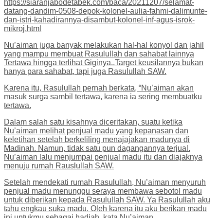
https://siaranjabodetabek.com/baca/20211207/selamat-
datang-dandim-0508-depok-kolonel-aulia-fahmi-dalimunte-
dan-istri-kahadirannya-disambut-kolonel-inf-agus-isrok-
mikroj.html
Nu’aiman juga banyak melakukan hal-hal konyol dan jahil
yang mampu membuat Rasulullah dan sahabat lainnya
Tertawa hingga terlihat Giginya..Target keusilannya bukan
hanya para sahabat, tapi juga Rasulullah SAW.
Karena itu, Rasulullah pernah berkata, “Nu’aiman akan
masuk surga sambil tertawa, karena ia sering membuatku
tertawa.
Dalam salah satu kisahnya diceritakan, suatu ketika
Nu’aiman melihat penjual madu yang kepanasan dan
keletihan setelah berkeliling menajajakan madunya di
Madinah. Namun, tidak satu pun dagangannya terjual.
Nu’aiman lalu menjumpai penjual madu itu dan diajaknya
menuju rumah Rauslullah SAW.
Setelah mendekati rumah Rasulullah, Nu’aiman menyuruh
penjual madu menunggu seraya membawa sebotol madu
untuk diberikan kepada Rasulullah SAW. Ya Rasulullah aku
tahu engkau suka madu. Oleh karena itu aku berikan madu
ini untukmu sebagai hadiah, kata Nu’aiman.