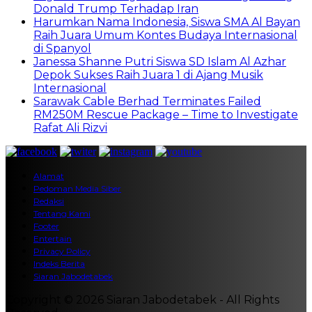
Donald Trump Terhadap Iran
Harumkan Nama Indonesia, Siswa SMA Al Bayan
Raih Juara Umum Kontes Budaya Internasional
di Spanyol
Janessa Shanne Putri Siswa SD Islam Al Azhar
Depok Sukses Raih Juara 1 di Ajang Musik
Internasional
Sarawak Cable Berhad Terminates Failed
RM250M Rescue Package – Time to Investigate
Rafat Ali Rizvi
Alamat
Pedoman Media Siber
Redaksi
Tentang Kami
Footer
Entertain
Privacy Policy
Indeks Berita
Siaran Jabodetabek
Copyright © 2026 Siaran Jabodetabek - All Rights