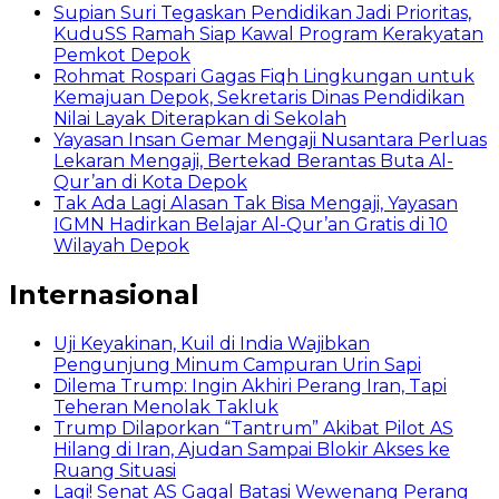
Supian Suri Tegaskan Pendidikan Jadi Prioritas,
KuduSS Ramah Siap Kawal Program Kerakyatan
Pemkot Depok
Rohmat Rospari Gagas Fiqh Lingkungan untuk
Kemajuan Depok, Sekretaris Dinas Pendidikan
Nilai Layak Diterapkan di Sekolah
Yayasan Insan Gemar Mengaji Nusantara Perluas
Lekaran Mengaji, Bertekad Berantas Buta Al-
Qur’an di Kota Depok
Tak Ada Lagi Alasan Tak Bisa Mengaji, Yayasan
IGMN Hadirkan Belajar Al-Qur’an Gratis di 10
Wilayah Depok
Internasional
Uji Keyakinan, Kuil di India Wajibkan
Pengunjung Minum Campuran Urin Sapi
Dilema Trump: Ingin Akhiri Perang Iran, Tapi
Teheran Menolak Takluk
Trump Dilaporkan “Tantrum” Akibat Pilot AS
Hilang di Iran, Ajudan Sampai Blokir Akses ke
Ruang Situasi
Lagi! Senat AS Gagal Batasi Wewenang Perang