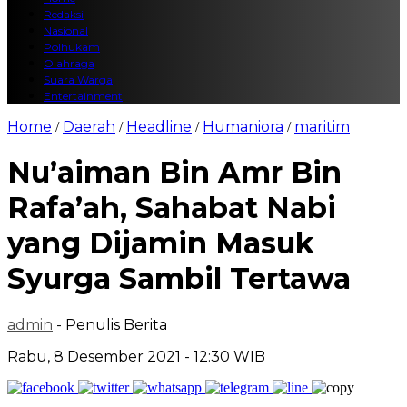
Redaksi
Nasional
Polhukam
Olahraga
Suara Warga
Entertainment
Home
Daerah
Headline
Humaniora
maritim
/
/
/
/
Nu’aiman Bin Amr Bin
Rafa’ah, Sahabat Nabi
yang Dijamin Masuk
Syurga Sambil Tertawa
admin
- Penulis Berita
Rabu, 8 Desember 2021 - 12:30 WIB