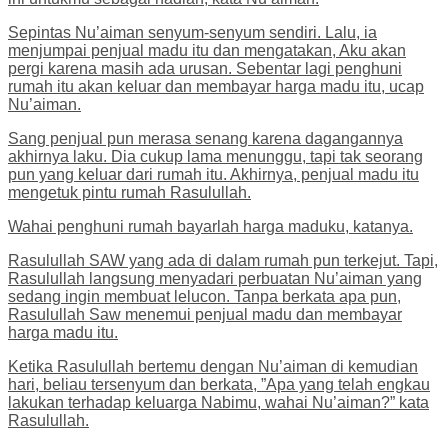
Sepintas Nu’aiman senyum-senyum sendiri. Lalu, ia
menjumpai penjual madu itu dan mengatakan, Aku akan
pergi karena masih ada urusan. Sebentar lagi penghuni
rumah itu akan keluar dan membayar harga madu itu, ucap
Nu’aiman.
Sang penjual pun merasa senang karena dagangannya
akhirnya laku. Dia cukup lama menunggu, tapi tak seorang
pun yang keluar dari rumah itu. Akhirnya, penjual madu itu
mengetuk pintu rumah Rasulullah.
Wahai penghuni rumah bayarlah harga maduku, katanya.
Rasulullah SAW yang ada di dalam rumah pun terkejut. Tapi,
Rasulullah langsung menyadari perbuatan Nu’aiman yang
sedang ingin membuat lelucon. Tanpa berkata apa pun,
Rasulullah Saw menemui penjual madu dan membayar
harga madu itu.
Ketika Rasulullah bertemu dengan Nu’aiman di kemudian
hari, beliau tersenyum dan berkata, ”Apa yang telah engkau
lakukan terhadap keluarga Nabimu, wahai Nu’aiman?” kata
Rasulullah.