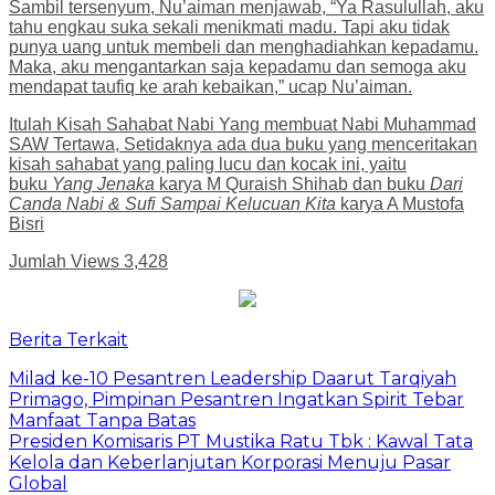
Sambil tersenyum, Nu’aiman menjawab, “Ya Rasulullah, aku
tahu engkau suka sekali menikmati madu. Tapi aku tidak
punya uang untuk membeli dan menghadiahkan kepadamu.
Maka, aku mengantarkan saja kepadamu dan semoga aku
mendapat taufiq ke arah kebaikan,” ucap Nu’aiman.
Itulah Kisah Sahabat Nabi Yang membuat Nabi Muhammad
SAW Tertawa, Setidaknya ada dua buku yang menceritakan
kisah sahabat yang paling lucu dan kocak ini, yaitu
buku
Yang Jenaka
karya M Quraish Shihab dan buku
Dari
Canda Nabi & Sufi Sampai Kelucuan Kita
karya A Mustofa
Bisri
Jumlah Views
3,428
Berita Terkait
Milad ke-10 Pesantren Leadership Daarut Tarqiyah
Primago, Pimpinan Pesantren Ingatkan Spirit Tebar
Manfaat Tanpa Batas
Presiden Komisaris PT Mustika Ratu Tbk : Kawal Tata
Kelola dan Keberlanjutan Korporasi Menuju Pasar
Global