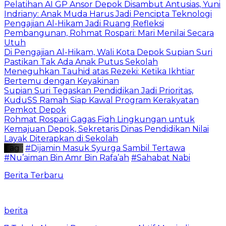
Pelatihan AI GP Ansor Depok Disambut Antusias, Yuni
Indriany: Anak Muda Harus Jadi Pencipta Teknologi
Pengajian Al-Hikam Jadi Ruang Refleksi
Pembangunan, Rohmat Rospari: Mari Menilai Secara
Utuh
Di Pengajian Al-Hikam, Wali Kota Depok Supian Suri
Pastikan Tak Ada Anak Putus Sekolah
Meneguhkan Tauhid atas Rezeki: Ketika Ikhtiar
Bertemu dengan Keyakinan
Supian Suri Tegaskan Pendidikan Jadi Prioritas,
KuduSS Ramah Siap Kawal Program Kerakyatan
Pemkot Depok
Rohmat Rospari Gagas Fiqh Lingkungan untuk
Kemajuan Depok, Sekretaris Dinas Pendidikan Nilai
Layak Diterapkan di Sekolah
Tag :
#Dijamin Masuk Syurga Sambil Tertawa
#Nu’aiman Bin Amr Bin Rafa’ah
#Sahabat Nabi
Berita Terbaru
berita