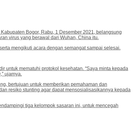
, Kabupaten Bogor, Rabu, 1 Desember 2021, belangsung
an virus yang berawal dari Wuhan, China itu.
Peserta mengikuti acara dengan semangat sampai selesai.
ir untuk mematuhi protokol kesehatan. “Saya minta kepada
” ujarnya.
ing, bertujuan untuk memberikan pemahaman dan
dan resiko stunting agar dapat mensosialisasikannya kepada
endampingi tiga kelompok sasaran ini, untuk mencegah