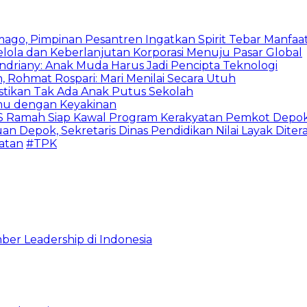
mago, Pimpinan Pesantren Ingatkan Spirit Tebar Manfaa
Kelola dan Keberlanjutan Korporasi Menuju Pasar Global
Indriany: Anak Muda Harus Jadi Pencipta Teknologi
 Rohmat Rospari: Mari Menilai Secara Utuh
astikan Tak Ada Anak Putus Sekolah
emu dengan Keyakinan
duSS Ramah Siap Kawal Program Kerakyatan Pemkot Depo
 Depok, Sekretaris Dinas Pendidikan Nilai Layak Diter
atan
#TPK
ber Leadership di Indonesia