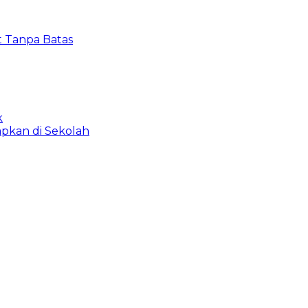
t Tanpa Batas
k
apkan di Sekolah