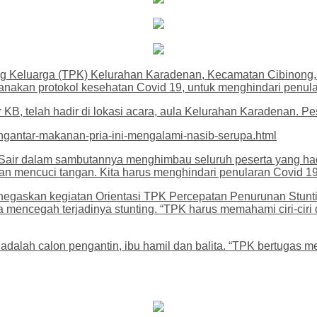
ng Keluarga (TPK) Kelurahan Karadenan, Kecamatan Cibinong
nakan protokol kesehatan Covid 19, untuk menghindari penular
r KB, telah hadir di lokasi acara, aula Kelurahan Karadenan. 
engantar-makanan-pria-ini-mengalami-nasib-serupa.html
 Sair dalam sambutannya menghimbau seluruh peserta yang had
an mencuci tangan. Kita harus menghindari penularan Covid 19,
egaskan kegiatan Orientasi TPK Percepatan Penurunan Stunt
encegah terjadinya stunting. “TPK harus memahami ciri-ciri 
dalah calon pengantin, ibu hamil dan balita. “TPK bertugas m