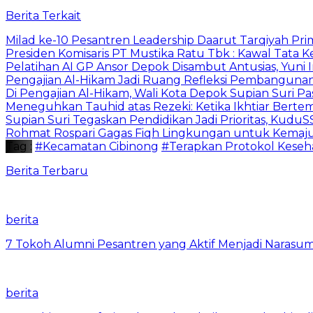
Berita Terkait
Milad ke-10 Pesantren Leadership Daarut Tarqiyah Pri
Presiden Komisaris PT Mustika Ratu Tbk : Kawal Tata 
Pelatihan AI GP Ansor Depok Disambut Antusias, Yuni 
Pengajian Al-Hikam Jadi Ruang Refleksi Pembangunan,
Di Pengajian Al-Hikam, Wali Kota Depok Supian Suri P
Meneguhkan Tauhid atas Rezeki: Ketika Ikhtiar Bert
Supian Suri Tegaskan Pendidikan Jadi Prioritas, Ku
Rohmat Rospari Gagas Fiqh Lingkungan untuk Kemajuan
Tag :
#Kecamatan Cibinong
#Terapkan Protokol Keseh
Berita Terbaru
berita
7 Tokoh Alumni Pesantren yang Aktif Menjadi Narasum
berita