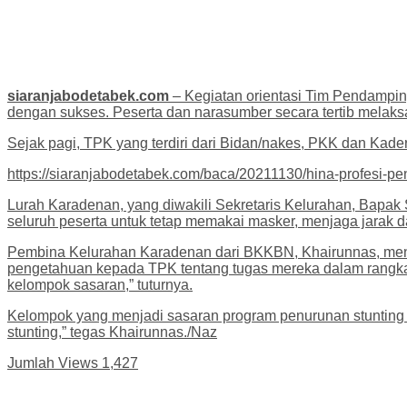
siaranjabodetabek.com
– Kegiatan orientasi Tim Pendampi
dengan sukses. Peserta dan narasumber secara tertib melaksa
Sejak pagi, TPK yang terdiri dari Bidan/nakes, PKK dan Kade
https://siaranjabodetabek.com/baca/20211130/hina-profesi-p
Lurah Karadenan, yang diwakili Sekretaris Kelurahan, Bapak
seluruh peserta untuk tetap memakai masker, menjaga jarak d
Pembina Kelurahan Karadenan dari BKKBN, Khairunnas, men
pengetahuan kepada TPK tentang tugas mereka dalam rangka m
kelompok sasaran,” tuturnya.
Kelompok yang menjadi sasaran program penurunan stunting a
stunting,” tegas Khairunnas./Naz
Jumlah Views
1,427