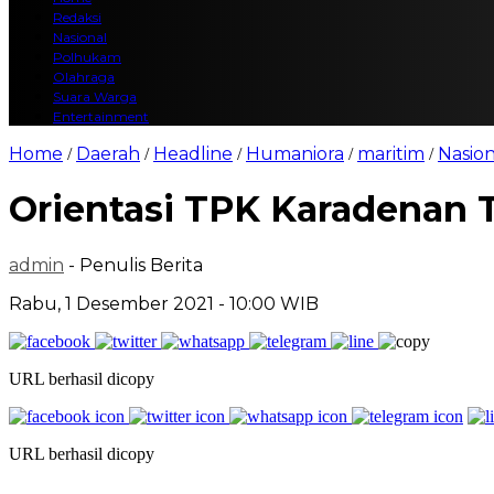
Redaksi
Nasional
Polhukam
Olahraga
Suara Warga
Entertainment
Home
Daerah
Headline
Humaniora
maritim
Nasion
/
/
/
/
/
Orientasi TPK Karadenan 
admin
- Penulis Berita
Rabu, 1 Desember 2021 - 10:00 WIB
URL berhasil dicopy
URL berhasil dicopy