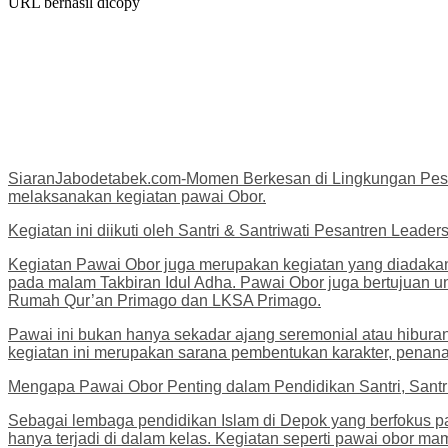
URL berhasil dicopy
SiaranJabodetabek.com-Momen Berkesan di Lingkungan Pesa
melaksanakan kegiatan pawai Obor.
Kegiatan ini diikuti oleh Santri & Santriwati Pesantren Lea
Kegiatan Pawai Obor juga merupakan kegiatan yang diadakan 
pada malam Takbiran Idul Adha. Pawai Obor juga bertujuan u
Rumah Qur’an Primago dan LKSA Primago.
Pawai ini bukan hanya sekadar ajang seremonial atau hiburan 
kegiatan ini merupakan sarana pembentukan karakter, penanam
Mengapa Pawai Obor Penting dalam Pendidikan Santri, Santr
Sebagai lembaga pendidikan Islam di Depok yang berfokus p
hanya terjadi di dalam kelas. Kegiatan seperti pawai obor m