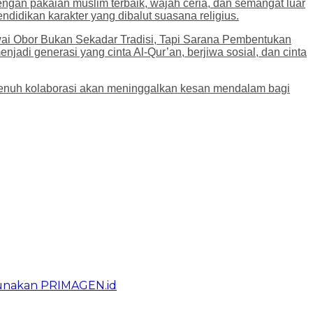
gan pakaian muslim terbaik, wajah ceria, dan semangat luar
ndidikan karakter yang dibalut suasana religius.
wai Obor Bukan Sekadar Tradisi, Tapi Sarana Pembentukan
njadi generasi yang cinta Al-Qur’an, berjiwa sosial, dan cinta
enuh kolaborasi akan meninggalkan kesan mendalam bagi
gunakan PRIMAGEN.id