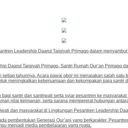
ntren Leadership Daarut Tarqiyah Primago dalam menyambut 
dership Daarut Tarqiyah Primago, Santri Rumah Qur’an Primago 
setiap tahunnya, Acara pawai obor ini merupakan salah satu b
ntuk meningkatkan kebersamaan dan kekompakan para santri da
bagi santri dan santriwati serta syiar pesantren ke masyaraka
an nilai keimanan, serta sarana mempererat hubungan antara sa
iwati dan masyarakat di Lingkungan Pesantren Leadership Daa
ada pembentukan Generasi Qur’ani yang berkarakter, Pesantr
ampu menjadi media pembelajaran yang nyata.