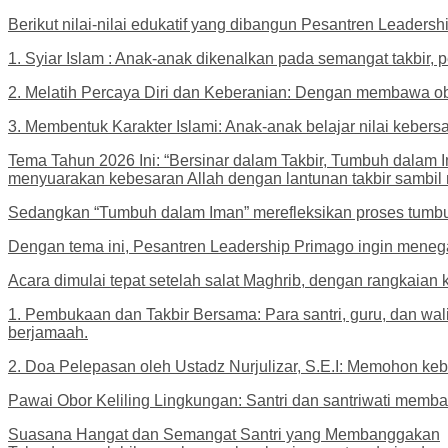
Berikut nilai-nilai edukatif yang dibangun Pesantren Leaders
1. Syiar Islam : Anak-anak dikenalkan pada semangat takbir,
2. Melatih Percaya Diri dan Keberanian: Dengan membawa obor
3. Membentuk Karakter Islami: Anak-anak belajar nilai kebers
Tema Tahun 2026 Ini: “Bersinar dalam Takbir, Tumbuh dalam 
menyuarakan kebesaran Allah dengan lantunan takbir sambi
Sedangkan “Tumbuh dalam Iman” merefleksikan proses tumbuhn
Dengan tema ini, Pesantren Leadership Primago ingin mene
Acara dimulai tepat setelah salat Maghrib, dengan rangkaian k
1. Pembukaan dan Takbir Bersama: Para santri, guru, dan wa
berjamaah.
2. Doa Pelepasan oleh Ustadz Nurjulizar, S.E.I: Memohon ke
Pawai Obor Keliling Lingkungan: Santri dan santriwati memb
Suasana Hangat dan Semangat Santri yang Membanggakan