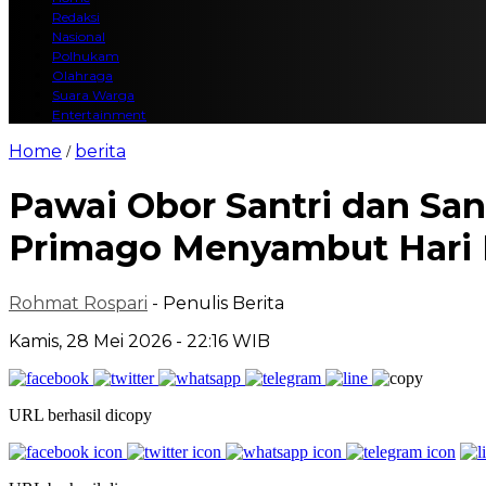
Redaksi
Nasional
Polhukam
Olahraga
Suara Warga
Entertainment
Home
berita
/
Pawai Obor Santri dan San
Primago Menyambut Hari R
Rohmat Rospari
- Penulis Berita
Kamis, 28 Mei 2026 - 22:16 WIB
URL berhasil dicopy