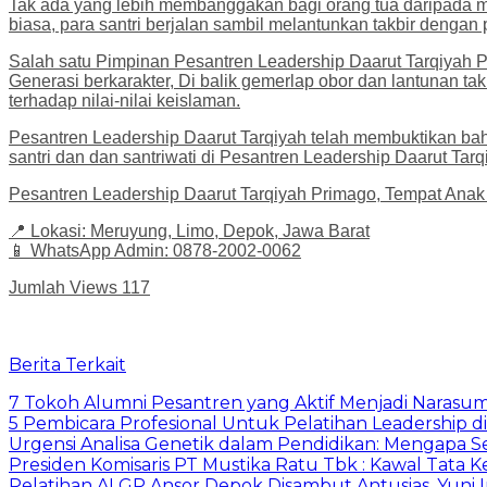
Tak ada yang lebih membanggakan bagi orang tua daripada m
biasa, para santri berjalan sambil melantunkan takbir dengan 
Salah satu Pimpinan Pesantren Leadership Daarut Tarqiyah
Generasi berkarakter, Di balik gemerlap obor dan lantunan tak
terhadap nilai-nilai keislaman.
Pesantren Leadership Daarut Tarqiyah telah membuktikan b
santri dan dan santriwati di Pesantren Leadership Daarut Tar
Pesantren Leadership Daarut Tarqiyah Primago, Tempat Anak 
📍 Lokasi: Meruyung, Limo, Depok, Jawa Barat
📱 WhatsApp Admin: 0878-2002-0062
Jumlah Views
117
Berita Terkait
7 Tokoh Alumni Pesantren yang Aktif Menjadi Narasum
5 Pembicara Profesional Untuk Pelatihan Leadership di
Urgensi Analisa Genetik dalam Pendidikan: Mengapa 
Presiden Komisaris PT Mustika Ratu Tbk : Kawal Tata 
Pelatihan AI GP Ansor Depok Disambut Antusias, Yuni 