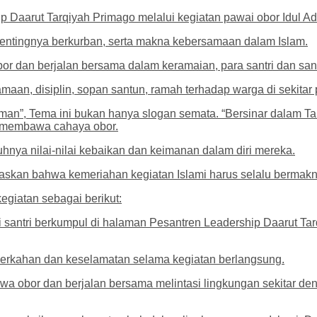
hip Daarut Tarqiyah Primago melalui kegiatan pawai obor Idul A
 pentingnya berkurban, serta makna kebersamaan dalam Islam.
 dan berjalan bersama dalam keramaian, para santri dan santri
amaan, disiplin, sopan santun, ramah terhadap warga di sekitar 
Iman”, Tema ini bukan hanya slogan semata. “Bersinar dalam T
l membawa cahaya obor.
ya nilai-nilai kebaikan dan keimanan dalam diri mereka.
gaskan bahwa kemeriahan kegiatan Islami harus selalu bermak
egiatan sebagai berikut:
li santri berkumpul di halaman Pesantren Leadership Daarut T
berkahan dan keselamatan selama kegiatan berlangsung.
awa obor dan berjalan bersama melintasi lingkungan sekitar d