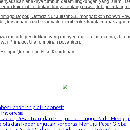
enyaksikan anaknya tumbuh dalam lingkungan yang Islami. Den
penuh khidmat. Ini bukan hanya tentang pawai, tetapi tentang pe
 Primago Depok, Ustadz Nur Julizar S.E mengatakan bahwa Pa
bir, tersimpan misi besar yaitu membentuk karakter anak agar me
ahwa metode pendidikan yang menyenangkan, bermakna, dan p
qiyah Primago. Ujar pimpinan pesantren.
Belajar Qur’an dan Nilai Kehidupan
ber Leadership di Indonesia
 Indonesia
Sekolah, Pesantren, dan Perguruan Tinggi Perlu Meng
Kelola dan Keberlanjutan Korporasi Menuju Pasar Global
Indriany: Anak Muda Harus Jadi Pencipta Teknologi