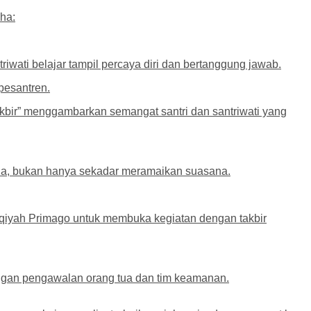
dha:
wati belajar tampil percaya diri dan bertanggung jawab.
pesantren.
akbir” menggambarkan semangat santri dan santriwati yang
na, bukan hanya sekadar meramaikan suasana.
arqiyah Primago untuk membuka kegiatan dengan takbir
engan pengawalan orang tua dan tim keamanan.