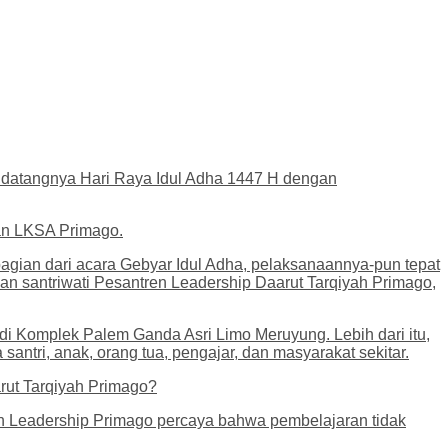
datangnya Hari Raya Idul Adha 1447 H dengan
dan LKSA Primago.
agian dari acara Gebyar Idul Adha, pelaksanaannya-pun tepat
n santriwati Pesantren Leadership Daarut Tarqiyah Primago,
t di Komplek Palem Ganda Asri Limo Meruyung. Lebih dari itu,
ntri, anak, orang tua, pengajar, dan masyarakat sekitar.
rut Tarqiyah Primago?
en Leadership Primago percaya bahwa pembelajaran tidak