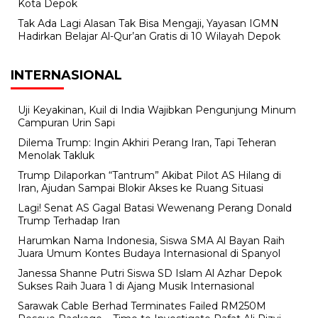
Kota Depok
Tak Ada Lagi Alasan Tak Bisa Mengaji, Yayasan IGMN
Hadirkan Belajar Al-Qur’an Gratis di 10 Wilayah Depok
INTERNASIONAL
Uji Keyakinan, Kuil di India Wajibkan Pengunjung Minum
Campuran Urin Sapi
Dilema Trump: Ingin Akhiri Perang Iran, Tapi Teheran
Menolak Takluk
Trump Dilaporkan “Tantrum” Akibat Pilot AS Hilang di
Iran, Ajudan Sampai Blokir Akses ke Ruang Situasi
Lagi! Senat AS Gagal Batasi Wewenang Perang Donald
Trump Terhadap Iran
Harumkan Nama Indonesia, Siswa SMA Al Bayan Raih
Juara Umum Kontes Budaya Internasional di Spanyol
Janessa Shanne Putri Siswa SD Islam Al Azhar Depok
Sukses Raih Juara 1 di Ajang Musik Internasional
Sarawak Cable Berhad Terminates Failed RM250M