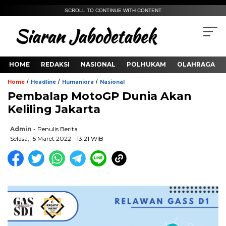
SCROLL TO CONTINUE WITH CONTENT
HOME
REDAKSI
NASIONAL
POLHUKAM
OLAHRAGA
/
/
/
Home
Headline
Humaniora
Nasional
Pembalap MotoGP Dunia Akan
Keliling Jakarta
Admin
- Penulis Berita
Selasa, 15 Maret 2022 - 13:21 WIB