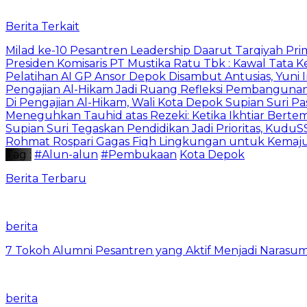
Berita Terkait
Milad ke-10 Pesantren Leadership Daarut Tarqiyah Pri
Presiden Komisaris PT Mustika Ratu Tbk : Kawal Tata 
Pelatihan AI GP Ansor Depok Disambut Antusias, Yuni 
Pengajian Al-Hikam Jadi Ruang Refleksi Pembangunan,
Di Pengajian Al-Hikam, Wali Kota Depok Supian Suri P
Meneguhkan Tauhid atas Rezeki: Ketika Ikhtiar Bert
Supian Suri Tegaskan Pendidikan Jadi Prioritas, Ku
Rohmat Rospari Gagas Fiqh Lingkungan untuk Kemajuan
Tag :
#Alun-alun
#Pembukaan
Kota Depok
Berita Terbaru
berita
7 Tokoh Alumni Pesantren yang Aktif Menjadi Narasum
berita