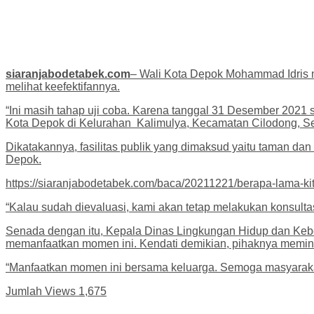
siaranjabodetabek.com
– Wali Kota Depok Mohammad Idris m
melihat keefektifannya.
“Ini masih tahap uji coba. Karena tanggal 31 Desember 2021 s
Kota Depok di Kelurahan Kalimulya, Kecamatan Cilodong, Se
Dikatakannya, fasilitas publik yang dimaksud yaitu taman dan
Depok.
https://siaranjabodetabek.com/baca/20211221/berapa-lama-ki
“Kalau sudah dievaluasi, kami akan tetap melakukan konsult
Senada dengan itu, Kepala Dinas Lingkungan Hidup dan Kebe
memanfaatkan momen ini. Kendati demikian, pihaknya memint
“Manfaatkan momen ini bersama keluarga. Semoga masyaraka
Jumlah Views
1,675