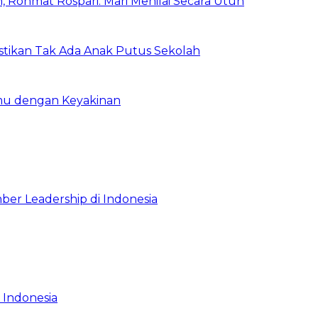
 Rohmat Rospari: Mari Menilai Secara Utuh
astikan Tak Ada Anak Putus Sekolah
emu dengan Keyakinan
ber Leadership di Indonesia
 Indonesia