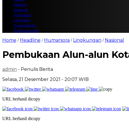
Redaksi
Nasional
Polhukam
Olahraga
Suara Warga
Entertainment
Home
Headline
Humaniora
Lingkungan
Nasional
/
/
/
/
Pembukaan Alun-alun Kot
admin
- Penulis Berita
Selasa, 21 Desember 2021 - 20:07 WIB
URL berhasil dicopy
URL berhasil dicopy