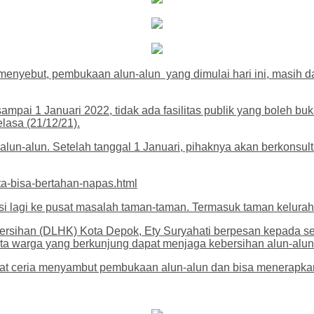
enyebut, pembukaan alun-alun yang dimulai hari ini, masih da
ampai 1 Januari 2022, tidak ada fasilitas publik yang boleh bu
lasa (21/12/21).
 alun-alun. Setelah tanggal 1 Januari, pihaknya akan berkonsul
ta-bisa-bertahan-napas.html
asi lagi ke pusat masalah taman-taman. Termasuk taman kelura
rsihan (DLHK) Kota Depok, Ety Suryahati berpesan kepada sel
a warga yang berkunjung dapat menjaga kebersihan alun-alun
t ceria menyambut pembukaan alun-alun dan bisa menerapkan 