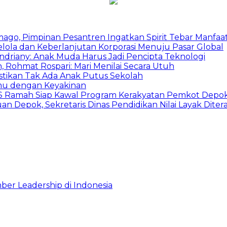
mago, Pimpinan Pesantren Ingatkan Spirit Tebar Manfaa
Kelola dan Keberlanjutan Korporasi Menuju Pasar Global
Indriany: Anak Muda Harus Jadi Pencipta Teknologi
 Rohmat Rospari: Mari Menilai Secara Utuh
astikan Tak Ada Anak Putus Sekolah
emu dengan Keyakinan
duSS Ramah Siap Kawal Program Kerakyatan Pemkot Depo
 Depok, Sekretaris Dinas Pendidikan Nilai Layak Diter
ber Leadership di Indonesia