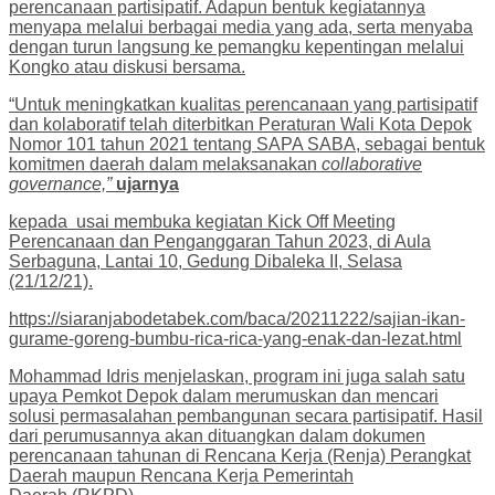
perencanaan partisipatif. Adapun bentuk kegiatannya
menyapa melalui berbagai media yang ada, serta menyaba
dengan turun langsung ke pemangku kepentingan melalui
Kongko atau diskusi bersama.
“Untuk meningkatkan kualitas perencanaan yang partisipatif
dan kolaboratif telah diterbitkan Peraturan Wali Kota Depok
Nomor 101 tahun 2021 tentang SAPA SABA, sebagai bentuk
komitmen daerah dalam melaksanakan
collaborative
governance,”
ujarnya
kepada usai membuka kegiatan Kick Off Meeting
Perencanaan dan Penganggaran Tahun 2023, di Aula
Serbaguna, Lantai 10, Gedung Dibaleka II, Selasa
(21/12/21).
https://siaranjabodetabek.com/baca/20211222/sajian-ikan-
gurame-goreng-bumbu-rica-rica-yang-enak-dan-lezat.html
Mohammad Idris menjelaskan, program ini juga salah satu
upaya Pemkot Depok dalam merumuskan dan mencari
solusi permasalahan pembangunan secara partisipatif. Hasil
dari perumusannya akan dituangkan dalam dokumen
perencanaan tahunan di Rencana Kerja (Renja) Perangkat
Daerah maupun Rencana Kerja Pemerintah