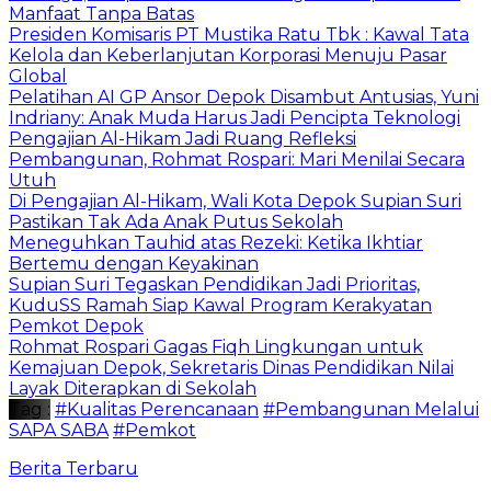
Manfaat Tanpa Batas
Presiden Komisaris PT Mustika Ratu Tbk : Kawal Tata
Kelola dan Keberlanjutan Korporasi Menuju Pasar
Global
Pelatihan AI GP Ansor Depok Disambut Antusias, Yuni
Indriany: Anak Muda Harus Jadi Pencipta Teknologi
Pengajian Al-Hikam Jadi Ruang Refleksi
Pembangunan, Rohmat Rospari: Mari Menilai Secara
Utuh
Di Pengajian Al-Hikam, Wali Kota Depok Supian Suri
Pastikan Tak Ada Anak Putus Sekolah
Meneguhkan Tauhid atas Rezeki: Ketika Ikhtiar
Bertemu dengan Keyakinan
Supian Suri Tegaskan Pendidikan Jadi Prioritas,
KuduSS Ramah Siap Kawal Program Kerakyatan
Pemkot Depok
Rohmat Rospari Gagas Fiqh Lingkungan untuk
Kemajuan Depok, Sekretaris Dinas Pendidikan Nilai
Layak Diterapkan di Sekolah
Tag :
#Kualitas Perencanaan
#Pembangunan Melalui
SAPA SABA
#Pemkot
Berita Terbaru