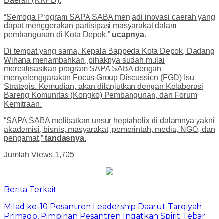
Daerah (RKPD).
“Semoga Program SAPA SABA menjadi inovasi daerah yang
dapat menggerakan partisipasi masyarakat dalam
pembangunan di Kota Depok,”
ucapnya
.
Di tempat yang sama, Kepala Bappeda Kota Depok, Dadang
Wihana menambahkan, pihaknya sudah mulai
merealisasikan program SAPA SABA dengan
menyelenggarakan Focus Group Discussion (FGD) Isu
Strategis. Kemudian, akan dilanjutkan dengan Kolaborasi
Bareng Komunitas (Kongko) Pembangunan, dan Forum
Kemitraan.
“SAPA SABA melibatkan unsur heptahelix di dalamnya yakni
akademisi, bisnis, masyarakat, pemerintah, media, NGO, dan
pengamat,”
tandasnya.
Jumlah Views
1,705
Berita Terkait
Milad ke-10 Pesantren Leadership Daarut Tarqiyah
Primago, Pimpinan Pesantren Ingatkan Spirit Tebar