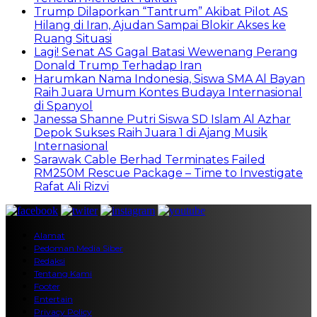
Trump Dilaporkan “Tantrum” Akibat Pilot AS
Hilang di Iran, Ajudan Sampai Blokir Akses ke
Ruang Situasi
Lagi! Senat AS Gagal Batasi Wewenang Perang
Donald Trump Terhadap Iran
Harumkan Nama Indonesia, Siswa SMA Al Bayan
Raih Juara Umum Kontes Budaya Internasional
di Spanyol
Janessa Shanne Putri Siswa SD Islam Al Azhar
Depok Sukses Raih Juara 1 di Ajang Musik
Internasional
Sarawak Cable Berhad Terminates Failed
RM250M Rescue Package – Time to Investigate
Rafat Ali Rizvi
Alamat
Pedoman Media Siber
Redaksi
Tentang Kami
Footer
Entertain
Privacy Policy