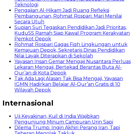
Teknologi
Pengajian Al-Hikam Jadi Ruang Refleksi
Pembangunan, Rohmat Rospari: Mari Menilai
Secara Utuh
Supian Suri Tegaskan Pendidikan Jadi Prioritas,
KuduSS Ramah Siap Kawal Program Kerakyatan
Pemkot Depok
Rohmat Rospari Gagas Fiqh Lingkungan untuk
Kemajuan Depok, Sekretaris Dinas Pendidikan
Nilai Layak Diterapkan di Sekolah
Yayasan Insan Gemar Mengaji Nusantara Perluas
Lekaran Mengaji, Bertekad Berantas Buta Al-
Qur’an di Kota Depok
Tak Ada Lagi Alasan Tak Bisa Mengaji, Yayasan
IGMN Hadirkan Belajar Al-Qur’an Gratis di 10
Wilayah Depok
Internasional
Uji Keyakinan, Kuil di India Wajibkan
Pengunjung Minum Campuran Urin Sapi
Dilema Trump: Ingin Akhiri Perang Iran, Tapi
Teheran Menolak Takluk