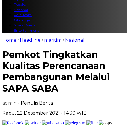
Redaksi
Nasional
Polhukam
Olahraga
Suara Warga
Entertainment
Home
Headline
maritim
Nasional
/
/
/
Pemkot Tingkatkan
Kualitas Perencanaan
Pembangunan Melalui
SAPA SABA
admin
- Penulis Berita
Rabu, 22 Desember 2021 - 14:30 WIB