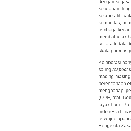
dengan kerjasa
kelurahan, hin
kolaboratif, ba
komunitas, pem
lembaga keua
membahu tak h
secara tertata,
skala priorita
Kolaborasi han
saling
respect
s
masing-masing.
perencanaan ef
menghadapi pe
(ODF) atau Beb
layak huni. Bal
Indonesia Emas
terwujud apabil
Pengelola Zaka