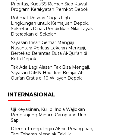
Prioritas, KuduSS Ramah Siap Kawal
Program Kerakyatan Pemkot Depok
Rohmat Rospari Gagas Fiqh
Lingkungan untuk Kemajuan Depok,
Sekretaris Dinas Pendidikan Nilai Layak
Diterapkan di Sekolah
Yayasan Insan Gemar Mengaji
Nusantara Perluas Lekaran Mengaji,
Bertekad Berantas Buta Al-Qur’an di
Kota Depok
Tak Ada Lagi Alasan Tak Bisa Mengaji,
Yayasan IGMN Hadirkan Belajar Al-
Qur’an Gratis di 10 Wilayah Depok
INTERNASIONAL
Uji Keyakinan, Kuil di India Wajibkan
Pengunjung Minum Campuran Urin
Sapi
Dilema Trump: Ingin Akhiri Perang Iran,
Tapi Teheran Menolak Takluk