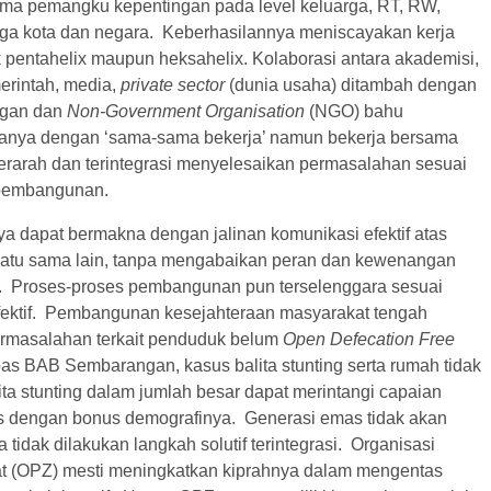
ma pemangku kepentingan pada level keluarga, RT, RW,
gga kota dan negara. Keberhasilannya meniscayakan kerja
ik pentahelix maupun heksahelix. Kolaborasi antara akademisi,
erintah, media,
private sector
(dunia usaha) ditambah dengan
ngan dan
Non-Government Organisation
(NGO) bahu
anya dengan ‘sama-sama bekerja’ namun bekerja bersama
 terarah dan terintegrasi menyelesaikan permasalahan sesuai
s pembangunan.
ya dapat bermakna dengan jalinan komunikasi efektif atas
atu sama lain, tanpa mengabaikan peran dan kewenangan
 Proses-proses pembangunan pun terselenggara sesuai
ektif. Pembangunan kesejahteraan masyarakat tengah
rmasalahan terkait penduduk belum
Open Defecation Free
as BAB Sembarangan, kasus balita stunting serta rumah tidak
ita stunting dalam jumlah besar dapat merintangi capaian
 dengan bonus demografinya. Generasi emas tidak akan
a tidak dilakukan langkah solutif terintegrasi. Organisasi
t (OPZ) mesti meningkatkan kiprahnya dalam mengentas