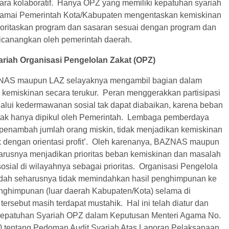
ara kolaboratif. Hanya OPZ yang memiliki kepatuhan syariah
amai Pemerintah Kota/Kabupaten mengentaskan kemiskinan
ritaskan program dan sasaran sesuai dengan program dan
icanangkan oleh pemerintah daerah.
riah Organisasi Pengelolan Zakat (OPZ)
NAS maupun LAZ selayaknya mengambil bagian dalam
kemiskinan secara terukur. Peran menggerakkan partisipasi
alui kedermawanan sosial tak dapat diabaikan, karena beban
ak hanya dipikul oleh Pemerintah. Lembaga pemberdaya
penambah jumlah orang miskin, tidak menjadikan kemiskinan
k dengan orientasi profit’. Oleh karenanya, BAZNAS maupun
rusnya menjadikan prioritas beban kemiskinan dan masalah
osial di wilayahnya sebagai prioritas. Organisasi Pengelola
dah seharusnya tidak memindahkan hasil penghimpunan ke
enghimpunan (luar daerah Kabupaten/Kota) selama di
tersebut masih terdapat mustahik. Hal ini telah diatur dan
kepatuhan Syariah OPZ dalam Keputusan Menteri Agama No.
 tentang Pedoman Audit Syariah Atas Laporan Pelaksanaan