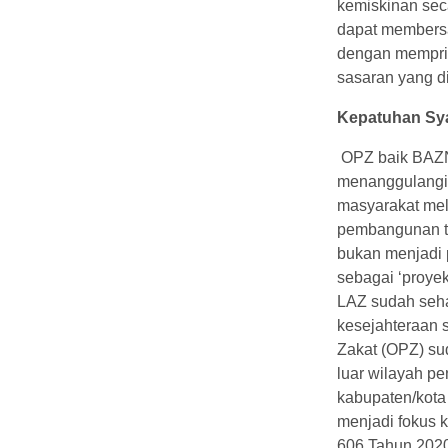
kemiskinan sec
dapat members
dengan memprio
sasaran yang d
Kepatuhan Sya
OPZ baik BAZ
menanggulangi 
masyarakat mel
pembangunan t
bukan menjadi 
sebagai ‘proye
LAZ sudah seha
kesejahteraan s
Zakat (OPZ) su
luar wilayah p
kabupaten/kota 
menjadi fokus 
606 Tahun 2020