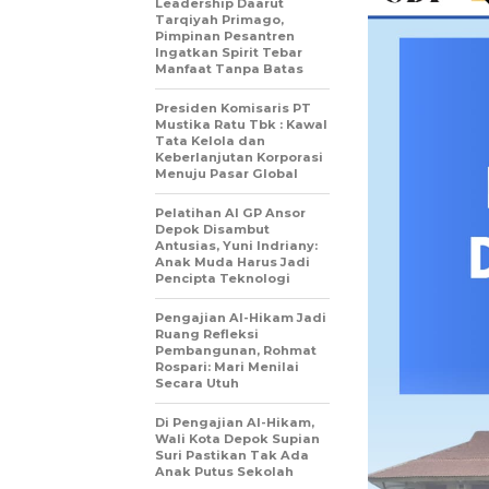
Leadership Daarut
Tarqiyah Primago,
Pimpinan Pesantren
Ingatkan Spirit Tebar
Manfaat Tanpa Batas
Presiden Komisaris PT
Mustika Ratu Tbk : Kawal
Tata Kelola dan
Keberlanjutan Korporasi
Menuju Pasar Global
Pelatihan AI GP Ansor
Depok Disambut
Antusias, Yuni Indriany:
Anak Muda Harus Jadi
Pencipta Teknologi
Pengajian Al-Hikam Jadi
Ruang Refleksi
Pembangunan, Rohmat
Rospari: Mari Menilai
Secara Utuh
Di Pengajian Al-Hikam,
Wali Kota Depok Supian
Suri Pastikan Tak Ada
Anak Putus Sekolah