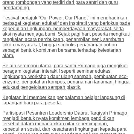
orang rombongan yang terdiri dari para santri dan guru
pendamping.
Festival bertajuk “Our Power, Our Planet” ini menghadirkan
berbagai kegiatan edukatif dan inspiratif yang berfokus pada
kepedulian lingkungan, pemberdayaan masyarakat, serta
aksi nyata menjaga bumi. Sejak pagi hari, peserta mengikuti
rangkaian acara pembukaan, penampilan seni, sambutan
tokoh masyarakat, hingga simbolis penanaman pohon
sebagai bentuk komitmen bersama terhadap kelestarian
alam.
Selain seremoni utama, para santri Primago juga mengikuti
beragam kegiatan interaktif seperti seminar edukasi
lingkungan, workshop daur ulang sampah, pembuatan eco-
enzyme, pengolahan kompos, penanaman tanaman, hingga
edukasi pengelolaan sampah plastik.
Kegiatan ini memberikan pengalaman belajar langsung di
lapangan bagi para peserta.
Partisipasi Pesantren Leadership Daarut Tarqiyah Primago
menjadi bentuk nyata komitmen lembaga pendidikan
tersebut dalam menanamkan nilai kepemimpinan,
kepedulian sosial, dan kesadaran lingkungan kepada para