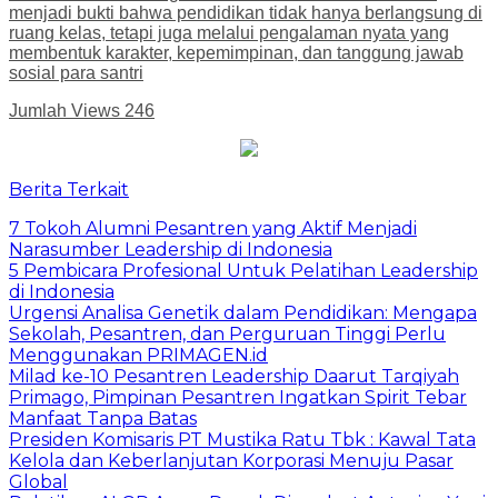
menjadi bukti bahwa pendidikan tidak hanya berlangsung di
ruang kelas, tetapi juga melalui pengalaman nyata yang
membentuk karakter, kepemimpinan, dan tanggung jawab
sosial para santri
Jumlah Views
246
Berita Terkait
7 Tokoh Alumni Pesantren yang Aktif Menjadi
Narasumber Leadership di Indonesia
5 Pembicara Profesional Untuk Pelatihan Leadership
di Indonesia
Urgensi Analisa Genetik dalam Pendidikan: Mengapa
Sekolah, Pesantren, dan Perguruan Tinggi Perlu
Menggunakan PRIMAGEN.id
Milad ke-10 Pesantren Leadership Daarut Tarqiyah
Primago, Pimpinan Pesantren Ingatkan Spirit Tebar
Manfaat Tanpa Batas
Presiden Komisaris PT Mustika Ratu Tbk : Kawal Tata
Kelola dan Keberlanjutan Korporasi Menuju Pasar
Global