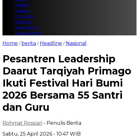
Redaksi
Nasional
Polhukam
Olahraga
Suara Warga
Entertainment
Home
berita
Headline
Nasional
/
/
/
Pesantren Leadership
Daarut Tarqiyah Primago
Ikuti Festival Hari Bumi
2026 Bersama 55 Santri
dan Guru
Rohmat Rospari
- Penulis Berita
Sabtu, 25 April 2026 - 10:47 WIB