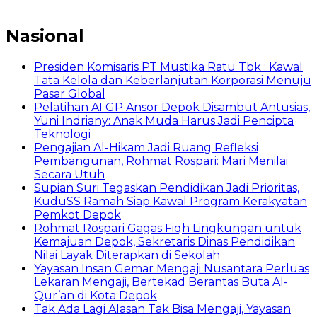
Nasional
Presiden Komisaris PT Mustika Ratu Tbk : Kawal
Tata Kelola dan Keberlanjutan Korporasi Menuju
Pasar Global
Pelatihan AI GP Ansor Depok Disambut Antusias,
Yuni Indriany: Anak Muda Harus Jadi Pencipta
Teknologi
Pengajian Al-Hikam Jadi Ruang Refleksi
Pembangunan, Rohmat Rospari: Mari Menilai
Secara Utuh
Supian Suri Tegaskan Pendidikan Jadi Prioritas,
KuduSS Ramah Siap Kawal Program Kerakyatan
Pemkot Depok
Rohmat Rospari Gagas Fiqh Lingkungan untuk
Kemajuan Depok, Sekretaris Dinas Pendidikan
Nilai Layak Diterapkan di Sekolah
Yayasan Insan Gemar Mengaji Nusantara Perluas
Lekaran Mengaji, Bertekad Berantas Buta Al-
Qur’an di Kota Depok
Tak Ada Lagi Alasan Tak Bisa Mengaji, Yayasan