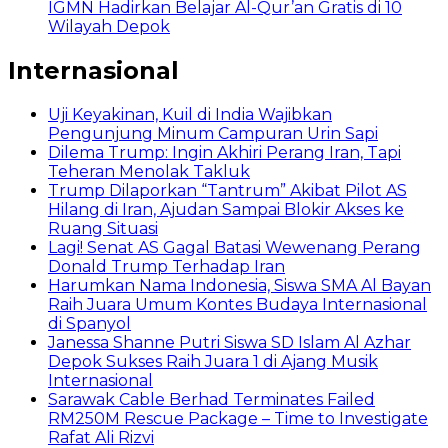
IGMN Hadirkan Belajar Al-Qur’an Gratis di 10
Wilayah Depok
Internasional
Uji Keyakinan, Kuil di India Wajibkan
Pengunjung Minum Campuran Urin Sapi
Dilema Trump: Ingin Akhiri Perang Iran, Tapi
Teheran Menolak Takluk
Trump Dilaporkan “Tantrum” Akibat Pilot AS
Hilang di Iran, Ajudan Sampai Blokir Akses ke
Ruang Situasi
Lagi! Senat AS Gagal Batasi Wewenang Perang
Donald Trump Terhadap Iran
Harumkan Nama Indonesia, Siswa SMA Al Bayan
Raih Juara Umum Kontes Budaya Internasional
di Spanyol
Janessa Shanne Putri Siswa SD Islam Al Azhar
Depok Sukses Raih Juara 1 di Ajang Musik
Internasional
Sarawak Cable Berhad Terminates Failed
RM250M Rescue Package – Time to Investigate
Rafat Ali Rizvi