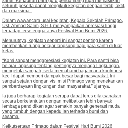
santri. Kehadiran para guru pendamping juga memastikan
seluruh peserta dapat mengikuti kegiatan dengan tertib, aktif,
dan maksimal.
Dalam wawancara usai kegiatan, Kepala Sekolah Primago,
Ust. Ahmad Salim, S.H.I, menyampaikan apresiasi tinggi
terhadap terselenggaranya Festival Hari Bumi 2026.
Menurutnya, kegiatan seperti ini sangat penting karena
memberikan ruang belajar langsung bagi para santri di luar
kelas.
“Kami sangat mengapresiasi kegiatan ini. Para santri bisa
belajar langsung tentang pentingnya menjaga lingkungan,
mengelola sampah, serta memahami bagaimana kontribusi
kecil dapat memberi dampak besar bagi masyarakat. Ini
sangat sejalan dengan visi misi Primago yang menekankan
pemberdayaan lingkungan dan masyarakat,” ujarnya.
Ia juga berharap kegiatan serupa dapat terus dilaksanakan
secara berkelanjutan dengan melibatkan lebih banyak
lembaga pendidikan agar semakin banyak generasi muda
yang tumbuh dengan kepedulian terhadap bumi dan
sesama.
Keikutsertaan Primago dalam Festival Hari Bumi 2026