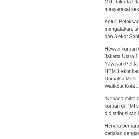
MUI Jakarta Uta
masyarakat seki
Ketua Pelaksan
mengatakan, ta
dan 3 ekor Sapi
Hewan kurban te
Jakarta Utara 1
Yayasan Pelita 
HPM 1 ekor kamb
Daihatsu Moto 
Walikota Kota 
“Kepada mitra 
kurban di PMI s
didistribusikan
Hendra berharap
berjalan dengan