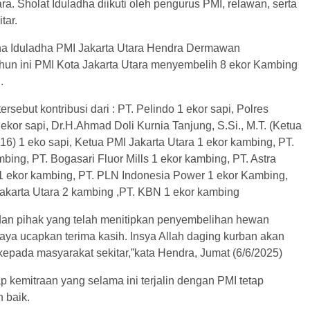
ra. Sholat Iduladha diikuti oleh pengurus PMI, relawan, serta
tar.
a Iduladha PMI Jakarta Utara Hendra Dermawan
hun ini PMI Kota Jakarta Utara menyembelih 8 ekor Kambing
.
rsebut kontribusi dari : PT. Pelindo 1 ekor sapi, Polres
 ekor sapi, Dr.H.Ahmad Doli Kurnia Tanjung, S.Si., M.T. (Ketua
16) 1 eko sapi, Ketua PMI Jakarta Utara 1 ekor kambing, PT.
ing, PT. Bogasari Fluor Mills 1 ekor kambing, PT. Astra
1 ekor kambing, PT. PLN Indonesia Power 1 ekor Kambing,
Jakarta Utara 2 kambing ,PT. KBN 1 ekor kambing
dan pihak yang telah menitipkan penyembelihan hewan
aya ucapkan terima kasih. Insya Allah daging kurban akan
 kepada masyarakat sekitar,”kata Hendra, Jumat (6/6/2025)
 kemitraan yang selama ini terjalin dengan PMI tetap
 baik.