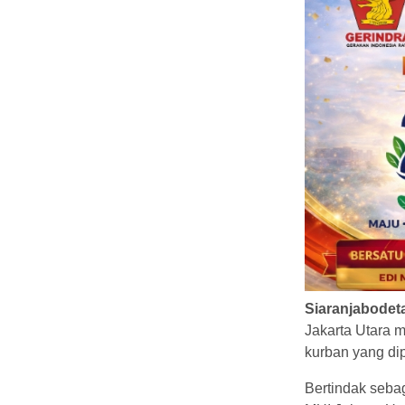
Siaranjabode
Jakarta Utara 
kurban yang di
Bertindak seba