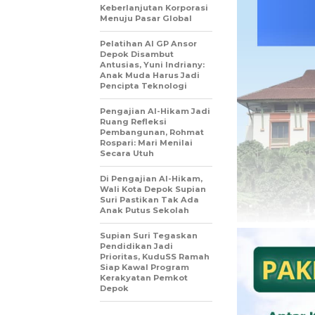
Keberlanjutan Korporasi
Menuju Pasar Global
Pelatihan AI GP Ansor
Depok Disambut
Antusias, Yuni Indriany:
Anak Muda Harus Jadi
Pencipta Teknologi
Pengajian Al-Hikam Jadi
Ruang Refleksi
Pembangunan, Rohmat
Rospari: Mari Menilai
Secara Utuh
Di Pengajian Al-Hikam,
Wali Kota Depok Supian
Suri Pastikan Tak Ada
Anak Putus Sekolah
Supian Suri Tegaskan
Pendidikan Jadi
Prioritas, KuduSS Ramah
Siap Kawal Program
Kerakyatan Pemkot
Depok