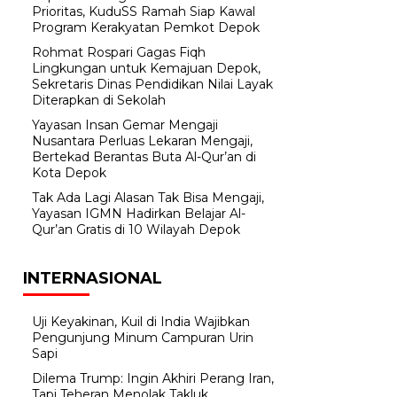
Prioritas, KuduSS Ramah Siap Kawal
Program Kerakyatan Pemkot Depok
Rohmat Rospari Gagas Fiqh
Lingkungan untuk Kemajuan Depok,
Sekretaris Dinas Pendidikan Nilai Layak
Diterapkan di Sekolah
Yayasan Insan Gemar Mengaji
Nusantara Perluas Lekaran Mengaji,
Bertekad Berantas Buta Al-Qur’an di
Kota Depok
Tak Ada Lagi Alasan Tak Bisa Mengaji,
Yayasan IGMN Hadirkan Belajar Al-
Qur’an Gratis di 10 Wilayah Depok
INTERNASIONAL
Uji Keyakinan, Kuil di India Wajibkan
Pengunjung Minum Campuran Urin
Sapi
Dilema Trump: Ingin Akhiri Perang Iran,
Tapi Teheran Menolak Takluk