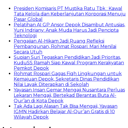
Presiden Komisaris PT Mustika Ratu Tbk : Kawal
Tata Kelola dan Keberlanjutan Korporasi Menuju
Pasar Global
Pelatihan AI GP Ansor Depok Disambut Antusias,
Yuni Indriany: Anak Muda Harus Jadi Pencipta
Teknologi
Pengajian Al-Hikam Jadi Ruang Refleksi
Pembangunan, Rohmat Rospari: Mari Menilai
Secara Utuh
Supian Suri Tegaskan Pendidikan Jadi Prioritas,
KuduSS Ramah Siap Kawal Program Kerakyatan
Pemkot Depok
Rohmat Rospari Gagas Fiqh Lingkungan untuk
Kemajuan Depok, Sekretaris Dinas Pendidikan
Nilai Layak Diterapkan di Sekolah
Yayasan Insan Gemar Mengaji Nusantara Perluas
Lekaran Mengaji, Bertekad Berantas Buta Al-
Qur’an di Kota Depok
Tak Ada Lagi Alasan Tak Bisa Mengaji, Yayasan
IGMN Hadirkan Belajar Al-Qur’an Gratis di 10
Wilayah Depok