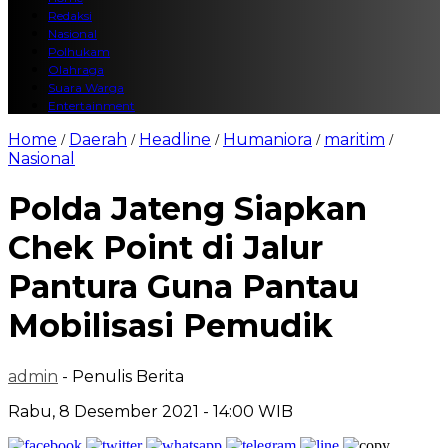
Redaksi
Nasional
Polhukam
Olahraga
Suara Warga
Entertainment
Home
Daerah
Headline
Humaniora
maritim
/
/
/
/
/
Nasional
Polda Jateng Siapkan
Chek Point di Jalur
Pantura Guna Pantau
Mobilisasi Pemudik
admin
- Penulis Berita
Rabu, 8 Desember 2021 - 14:00 WIB