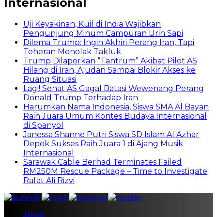
Internasional
Uji Keyakinan, Kuil di India Wajibkan
Pengunjung Minum Campuran Urin Sapi
Dilema Trump: Ingin Akhiri Perang Iran, Tapi
Teheran Menolak Takluk
Trump Dilaporkan “Tantrum” Akibat Pilot AS
Hilang di Iran, Ajudan Sampai Blokir Akses ke
Ruang Situasi
Lagi! Senat AS Gagal Batasi Wewenang Perang
Donald Trump Terhadap Iran
Harumkan Nama Indonesia, Siswa SMA Al Bayan
Raih Juara Umum Kontes Budaya Internasional
di Spanyol
Janessa Shanne Putri Siswa SD Islam Al Azhar
Depok Sukses Raih Juara 1 di Ajang Musik
Internasional
Sarawak Cable Berhad Terminates Failed
RM250M Rescue Package – Time to Investigate
Rafat Ali Rizvi
Alamat