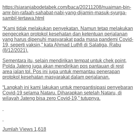
https://siaranjabodetabek.com/baca/20211208/nuaiman-bin-
amr-bin-rafaah-sahabat-nabi-yang-dijamin-masuk-syurga-
sambil-tertawa.html
“Kami tidak melakukan penyekatan. Namun tetap melakukan
pengecekan protokol kesehatan dan ketentuan perjalanan
yang harus dipenuhi masyarakat pada masa pandemi Covid-
19, seperti vaksin,” kata Ahmad Luthfi di Salatiga, Rabu
(8/12/2021).
Sementara itu, selain mendirikan tempat untuk chek point,
Polda Jateng juga akan mendirikan pos pantauan di rest
area jalan tol. Pos ini juga untuk memantau penerapan
protokol kesehatan masyarakat dalam perjalanan.
“Langkah ini kami lakukan untuk mengantisipasi penyebaran
Covid-19 selama Nataru. Diharapkan setelah Nataru, di
wilayah Jateng bisa zero Covid-19,” tutupnya.
Jumlah Views
1,618