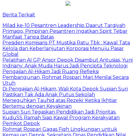
Berita Terkait
Milad ke-10 Pesantren Leadership Daarut Tarqiyah
Primago, Pimpinan Pesantren Ingatkan Spirit Tebar
Manfaat Tanpa Batas
Presiden Komisaris PT Mustika Ratu Tbk : Kawal Tata
Kelola dan Keberlanjutan Korporasi Menuju Pasar
Global
Pelatihan AI GP Ansor Depok Disambut Antusias, Yuni
Indriany: Anak Muda Harus Jadi Pencipta Teknologi
Pengajian Al-Hikam Jadi Ruang Refleksi
Pembangunan, Rohmat Rospari: Mari Menilai Secara
Utuh
Di Pengajian Al-Hikam, Wali Kota Depok Supian Suri
Pastikan Tak Ada Anak Putus Sekolah
Meneguhkan Tauhid atas Rezeki: Ketika Ikhtiar
Bertemu dengan Keyakinan
Supian Suri Tegaskan Pendidikan Jadi Prioritas,
KuduSS Ramah Siap Kawal Program Kerakyatan
Pemkot Depok
Rohmat Rospari Gagas Fiqh Lingkungan untuk
Kemajuan Depok, Sekretaris Dinas Pendidikan Nilai