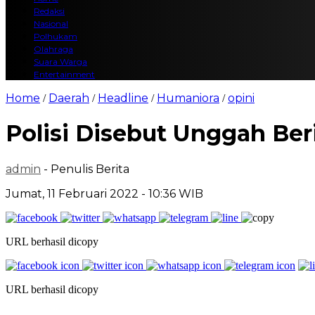
Redaksi
Nasional
Polhukam
Olahraga
Suara Warga
Entertainment
Home
Daerah
Headline
Humaniora
opini
/
/
/
/
Polisi Disebut Unggah Ber
admin
- Penulis Berita
Jumat, 11 Februari 2022 - 10:36 WIB
URL berhasil dicopy
URL berhasil dicopy