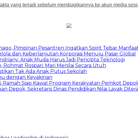
 fakta yang terjadi sebelum membagikannya ke akun media sosia
mago, Pimpinan Pesantren Ingatkan Spirit Tebar Manfaa
Kelola dan Keberlanjutan Korporasi Menuju Pasar Global
Indriany: Anak Muda Harus Jadi Pencipta Teknologi
 Rohmat Rospari: Mari Menilai Secara Utuh
astikan Tak Ada Anak Putus Sekolah
emu dengan Keyakinan
duSS Ramah Siap Kawal Program Kerakyatan Pemkot Depo
 Depok, Sekretaris Dinas Pendidikan Nilai Layak Diter
ber Leadership di Indonesia