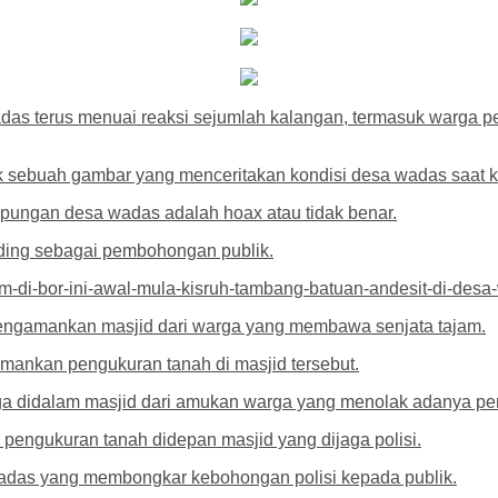
adas terus menuai reaksi sejumlah kalangan, termasuk warga 
k sebuah gambar yang menceritakan kondisi desa wadas saat 
pungan desa wadas adalah hoax atau tidak benar.
uding sebagai pembohongan publik.
m-di-bor-ini-awal-mula-kisruh-tambang-batuan-andesit-di-desa
 mengamankan masjid dari warga yang membawa senjata tajam.
mankan pengukuran tanah di masjid tersebut.
a didalam masjid dari amukan warga yang menolak adanya pe
 pengukuran tanah didepan masjid yang dijaga polisi.
 wadas yang membongkar kebohongan polisi kepada publik.