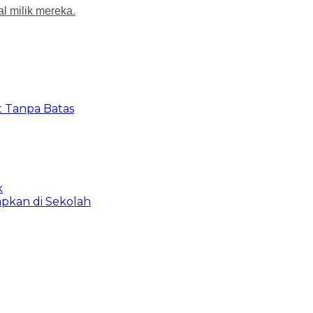
l milik mereka.
t Tanpa Batas
k
apkan di Sekolah