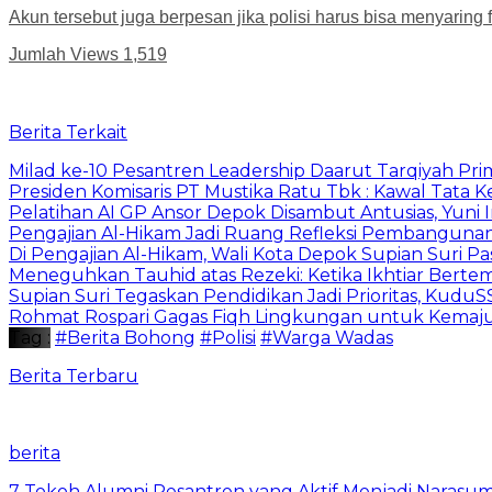
Akun tersebut juga berpesan jika polisi harus bisa menyaring
Jumlah Views
1,519
Berita Terkait
Milad ke-10 Pesantren Leadership Daarut Tarqiyah Pri
Presiden Komisaris PT Mustika Ratu Tbk : Kawal Tata 
Pelatihan AI GP Ansor Depok Disambut Antusias, Yuni 
Pengajian Al-Hikam Jadi Ruang Refleksi Pembangunan,
Di Pengajian Al-Hikam, Wali Kota Depok Supian Suri P
Meneguhkan Tauhid atas Rezeki: Ketika Ikhtiar Bert
Supian Suri Tegaskan Pendidikan Jadi Prioritas, Ku
Rohmat Rospari Gagas Fiqh Lingkungan untuk Kemajuan
Tag :
#Berita Bohong
#Polisi
#Warga Wadas
Berita Terbaru
berita
7 Tokoh Alumni Pesantren yang Aktif Menjadi Narasum