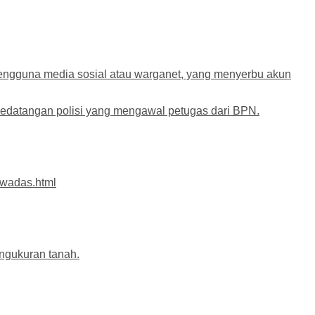
pengguna media sosial atau warganet, yang menyerbu akun
kedatangan polisi yang mengawal petugas dari BPN.
-wadas.html
ngukuran tanah.