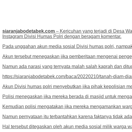
siaranjabodetabek.com
– Kericuhan yang terjadi di Desa W
Instagram Divisi Humas Polri dengan beragam komentar.
Pada unggahan akun media sosial Divisi humas polri, nampa
Akun tersebut menegaskan jika pemberitaan mengenai penge
Namun ada narasi yang ternyata malah salah kaprah dan dit
https://siaranjabodetabek.com/baca/20220210/tanah-diam-dia
Akun Divisi humas polri menyebutkan jika pihak kepolisian
Polisi menegaskan jika mereka berada di masjid untuk menga
Kemudian polisi mengatakan jika mereka mengamankan warg
Namun pernyataan itu terbantahkan karena faktanya tidak ada
Hal tersebut ditegaskan oleh akun media sosial milik warga