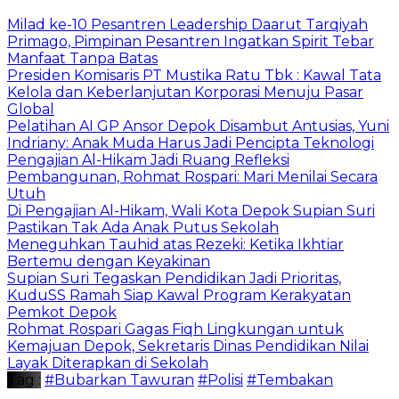
Milad ke-10 Pesantren Leadership Daarut Tarqiyah
Primago, Pimpinan Pesantren Ingatkan Spirit Tebar
Manfaat Tanpa Batas
Presiden Komisaris PT Mustika Ratu Tbk : Kawal Tata
Kelola dan Keberlanjutan Korporasi Menuju Pasar
Global
Pelatihan AI GP Ansor Depok Disambut Antusias, Yuni
Indriany: Anak Muda Harus Jadi Pencipta Teknologi
Pengajian Al-Hikam Jadi Ruang Refleksi
Pembangunan, Rohmat Rospari: Mari Menilai Secara
Utuh
Di Pengajian Al-Hikam, Wali Kota Depok Supian Suri
Pastikan Tak Ada Anak Putus Sekolah
Meneguhkan Tauhid atas Rezeki: Ketika Ikhtiar
Bertemu dengan Keyakinan
Supian Suri Tegaskan Pendidikan Jadi Prioritas,
KuduSS Ramah Siap Kawal Program Kerakyatan
Pemkot Depok
Rohmat Rospari Gagas Fiqh Lingkungan untuk
Kemajuan Depok, Sekretaris Dinas Pendidikan Nilai
Layak Diterapkan di Sekolah
Tag :
#Bubarkan Tawuran
#Polisi
#Tembakan