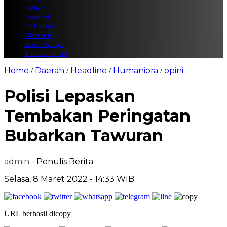
Redaksi
Nasional
Polhukam
Olahraga
Suara Warga
Entertainment
Home
Daerah
Headline
Humaniora
opini
/
/
/
/
Polisi Lepaskan
Tembakan Peringatan
Bubarkan Tawuran
admin
- Penulis Berita
Selasa, 8 Maret 2022 - 14:33 WIB
URL berhasil dicopy