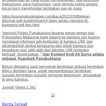
mahasiswa, para mahasiswa yang semula ssling perang
kocar-kacir menghindari tembakan gas air mata.
https://siaranjabodetabek.com/baca/20220308/elkan-
ditunjuk-jadi-kaptenipswich-town-selalu-menang-di-
kompetisi-pdl-two.html
“personil Polres Panakukang beserta teman-teman dari
Polrestabes Makassar kami datang ke kampus umi karena
mendapat informasi ads keributan di kampus UMI, tapi
alhamdulillah berkat kerjasama dari pihak kampus dan
kesadaran dari adik-adik dari fakultas UMI keributan
berhasil diselesaikan, ”
Ujar Kompol Andi Ali Surya selaku
sebagai Kapolsek Panakukkang
Belum diketahui pasti penyebab bentrokan diduga bentrokan
dipicu dendam lama, untuk mengantisipasi bentrokan
susulan bentrokan susulan personel kepolisian disiagakan
di area kampus.
Jumlah Views
1,342
Berita Terkait