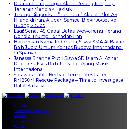
Dilema Trump: Ingin Akhiri Perang Iran, Tapi
Teheran Menolak Takluk
Trump Dilaporkan “Tantrum” Akibat Pilot AS
Hilang di Iran, Ajudan Sampai Blokir Akses ke
Ruang Situasi
Lagi! Senat AS Gagal Batasi Wewenang Perang
Donald Trump Terhadap Iran
Harumkan Nama Indonesia, Siswa SMA Al Bayan
Raih Juara Umum Kontes Budaya Internasional
di Spanyol
Janessa Shanne Putri Siswa SD Islam Al Azhar
Depok Sukses Raih Juara 1 di Ajang Musik
Internasional
Sarawak Cable Berhad Terminates Failed
RM250M Rescue Package – Time to Investigate
Rafat Ali Rizvi
Alamat
Pedoman Media Siber
Redaksi
Tentang Kami
Footer