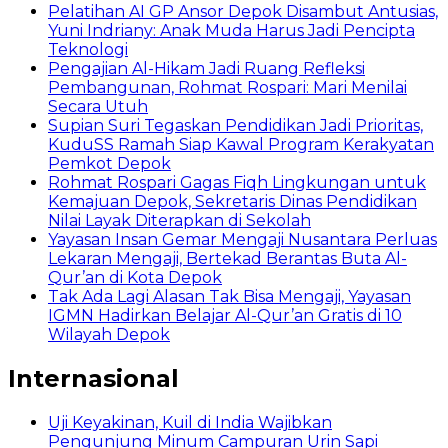
Pelatihan AI GP Ansor Depok Disambut Antusias,
Yuni Indriany: Anak Muda Harus Jadi Pencipta
Teknologi
Pengajian Al-Hikam Jadi Ruang Refleksi
Pembangunan, Rohmat Rospari: Mari Menilai
Secara Utuh
Supian Suri Tegaskan Pendidikan Jadi Prioritas,
KuduSS Ramah Siap Kawal Program Kerakyatan
Pemkot Depok
Rohmat Rospari Gagas Fiqh Lingkungan untuk
Kemajuan Depok, Sekretaris Dinas Pendidikan
Nilai Layak Diterapkan di Sekolah
Yayasan Insan Gemar Mengaji Nusantara Perluas
Lekaran Mengaji, Bertekad Berantas Buta Al-
Qur’an di Kota Depok
Tak Ada Lagi Alasan Tak Bisa Mengaji, Yayasan
IGMN Hadirkan Belajar Al-Qur’an Gratis di 10
Wilayah Depok
Internasional
Uji Keyakinan, Kuil di India Wajibkan
Pengunjung Minum Campuran Urin Sapi