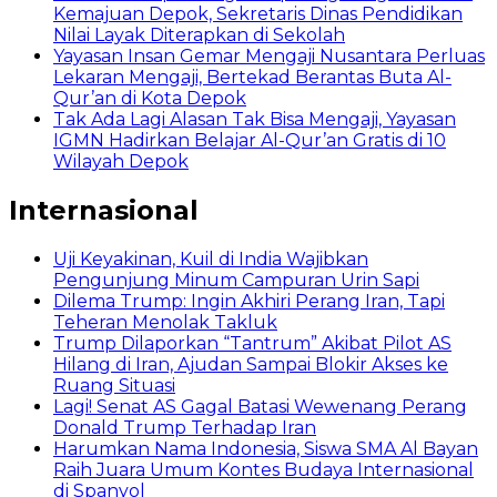
Kemajuan Depok, Sekretaris Dinas Pendidikan
Nilai Layak Diterapkan di Sekolah
Yayasan Insan Gemar Mengaji Nusantara Perluas
Lekaran Mengaji, Bertekad Berantas Buta Al-
Qur’an di Kota Depok
Tak Ada Lagi Alasan Tak Bisa Mengaji, Yayasan
IGMN Hadirkan Belajar Al-Qur’an Gratis di 10
Wilayah Depok
Internasional
Uji Keyakinan, Kuil di India Wajibkan
Pengunjung Minum Campuran Urin Sapi
Dilema Trump: Ingin Akhiri Perang Iran, Tapi
Teheran Menolak Takluk
Trump Dilaporkan “Tantrum” Akibat Pilot AS
Hilang di Iran, Ajudan Sampai Blokir Akses ke
Ruang Situasi
Lagi! Senat AS Gagal Batasi Wewenang Perang
Donald Trump Terhadap Iran
Harumkan Nama Indonesia, Siswa SMA Al Bayan
Raih Juara Umum Kontes Budaya Internasional
di Spanyol