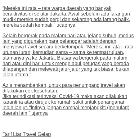
“Mereka ini rata – rata warga daerah yang banyak
beraktivitas di sekitar Jakarta. Awal sebelum ada larangan
mudik mereka sudah pergi dan sekarang ada larang balik,
mereka sudah kembali,” ucapnya
Selain bergerak pada malam hari atau jelang subuh, modus
lain yang digunakan para pelanggar adalah dengan
menyewa travel secara berkelompok. “Mereka ini rata – rata
urunan iuran, kemudian sama – sama ke tempat tujuan,
utamanya ya ke Jakarta. Biasanya bergerak pada malam
hari atau dini hari untuk mengelabui petugas yang berada
dilapangan dan melewati jalur-jalur yang tak biasa, bukan
jalan utama.”
Azis menambahkan, untuk para penumpang travel akan
dilakukan cek kesehatan.
Jika terindikasi terinveksi Covid-19 maka akan dilakukan
karantina atau dirujuk ke rumah sakit untuk penanganan
lebih lanjut. “Intinya jangan sampai menjangkiti (menulari)
daerah lain,” ujarnya
Tarif Liar Travel Gelap