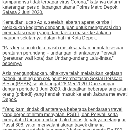
kampungnya tidak terpapar virus Corona,” katanya dalam
keterangan pers di lapangan utama Polres Metro Depok,
Selasa 2 Juni 2020.
Kemudian, ucap Azis, setelah lebaran aparat kembali
melakukan kegiatan dengan tujuan untuk mengawasi dan
membatasi orang yang dari daerah masuk ke Jakarta
maupun sekitarnya, dalam hal ini Kota Depok.
“Pas kegiatan itu kita masih melaksanakan perintah sesuai
peraturan perundang – undangan, di antaranya Perwali
(peraturan wali kota) dan Undang-undang Lalu-lintas,”
bebernya
Azis mengungkapkan, pihaknya telah melakukan kegiatan
patroli, hunting dan cek point Pembatasan Sosial Berskala
Besar (PSBB) sejak tanggal 28 Mei 2020. Dan sampai
dengan periode 1 Juni 2020, di dapatkan beberapa angkutan
orang (pribadi) yang hendak masuk ke arah Jakarta melewati
Depok.
“Yang kami tindak di antaranya beberapa kendaraan travel
yang berpelat hitam menyalahi PSBB, dan Perwali serta
menyalahi Undang-undang Lalu Lintas, tepatnya melanggar
Pasal 308, yakni menyalahi aturan trayek dimana