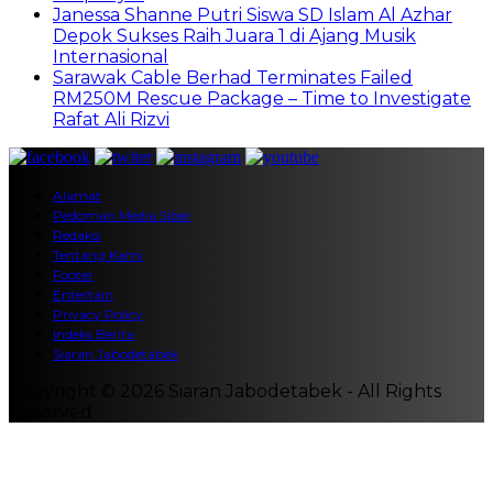
Janessa Shanne Putri Siswa SD Islam Al Azhar
Depok Sukses Raih Juara 1 di Ajang Musik
Internasional
Sarawak Cable Berhad Terminates Failed
RM250M Rescue Package – Time to Investigate
Rafat Ali Rizvi
Alamat
Pedoman Media Siber
Redaksi
Tentang Kami
Footer
Entertain
Privacy Policy
Indeks Berita
Siaran Jabodetabek
Copyright © 2026 Siaran Jabodetabek - All Rights
Reserved