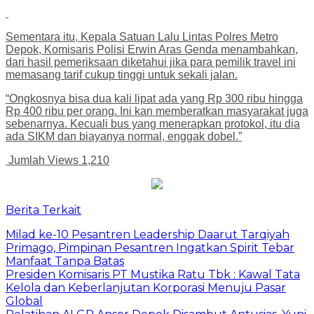
Sementara itu, Kepala Satuan Lalu Lintas Polres Metro
Depok, Komisaris Polisi Erwin Aras Genda menambahkan,
dari hasil pemeriksaan diketahui jika para pemilik travel ini
memasang tarif cukup tinggi untuk sekali jalan.
“Ongkosnya bisa dua kali lipat ada yang Rp 300 ribu hingga
Rp 400 ribu per orang. Ini kan memberatkan masyarakat juga
sebenarnya. Kecuali bus yang menerapkan protokol, itu dia
ada SIKM dan biayanya normal, enggak dobel.”
Jumlah Views
1,210
Berita Terkait
Milad ke-10 Pesantren Leadership Daarut Tarqiyah
Primago, Pimpinan Pesantren Ingatkan Spirit Tebar
Manfaat Tanpa Batas
Presiden Komisaris PT Mustika Ratu Tbk : Kawal Tata
Kelola dan Keberlanjutan Korporasi Menuju Pasar
Global