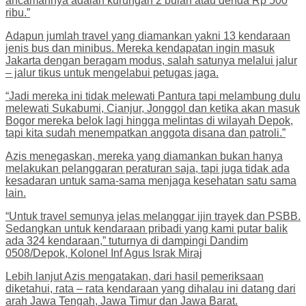
ancamannya adalah kurungan 2 bulan atau denda Rp 500
ribu.”
Adapun jumlah travel yang diamankan yakni 13 kendaraan
jenis bus dan minibus. Mereka kendapatan ingin masuk
Jakarta dengan beragam modus, salah satunya melalui jalur
– jalur tikus untuk mengelabui petugas jaga.
“Jadi mereka ini tidak melewati Pantura tapi melambung dulu
melewati Sukabumi, Cianjur, Jonggol dan ketika akan masuk
Bogor mereka belok lagi hingga melintas di wilayah Depok,
tapi kita sudah menempatkan anggota disana dan patroli.”
Azis menegaskan, mereka yang diamankan bukan hanya
melakukan pelanggaran peraturan saja, tapi juga tidak ada
kesadaran untuk sama-sama menjaga kesehatan satu sama
lain.
“Untuk travel semunya jelas melanggar ijin trayek dan PSBB.
Sedangkan untuk kendaraan pribadi yang kami putar balik
ada 324 kendaraan,” tuturnya di dampingi Dandim
0508/Depok, Kolonel Inf Agus Israk Miraj
Lebih lanjut Azis mengatakan, dari hasil pemeriksaan
diketahui, rata – rata kendaraan yang dihalau ini datang dari
arah Jawa Tengah, Jawa Timur dan Jawa Barat.