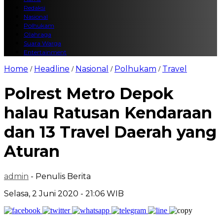
Redaksi
Nasional
Polhukam
Olahraga
Suara Warga
Entertainment
Home
Headline
Nasional
Polhukam
Travel
/
/
/
/
Polrest Metro Depok
halau Ratusan Kendaraan
dan 13 Travel Daerah yang
Aturan
admin
- Penulis Berita
Selasa, 2 Juni 2020 - 21:06 WIB