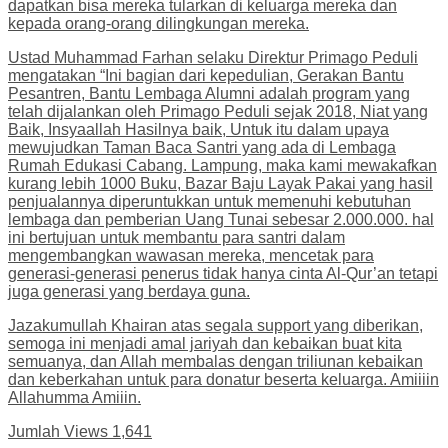
dapatkan bisa mereka tularkan di keluarga mereka dan
kepada orang-orang dilingkungan mereka.
Ustad Muhammad Farhan selaku Direktur Primago Peduli
mengatakan “Ini bagian dari kepedulian, Gerakan Bantu
Pesantren, Bantu Lembaga Alumni adalah program yang
telah dijalankan oleh Primago Peduli sejak 2018, Niat yang
Baik, Insyaallah Hasilnya baik, Untuk itu dalam upaya
mewujudkan Taman Baca Santri yang ada di Lembaga
Rumah Edukasi Cabang. Lampung, maka kami mewakafkan
kurang lebih 1000 Buku, Bazar Baju Layak Pakai yang hasil
penjualannya diperuntukkan untuk memenuhi kebutuhan
lembaga dan pemberian Uang Tunai sebesar 2.000.000. hal
ini bertujuan untuk membantu para santri dalam
mengembangkan wawasan mereka, mencetak para
generasi-generasi penerus tidak hanya cinta Al-Qur’an tetapi
juga generasi yang berdaya guna.
Jazakumullah Khairan atas segala support yang diberikan,
semoga ini menjadi amal jariyah dan kebaikan buat kita
semuanya, dan Allah membalas dengan triliunan kebaikan
dan keberkahan untuk para donatur beserta keluarga. Amiiiin
Allahumma Amiiin.
Jumlah Views
1,641