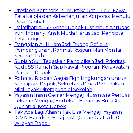
Presiden Komisaris PT Mustika Ratu Tbk : Kawal
Tata Kelola dan Keberlanjutan Korporasi Menuju
Pasar Global
Pelatihan AI GP Ansor Depok Disambut Antusias,
Yuni Indriany: Anak Muda Harus Jadi Pencipta
Teknologi
Pengajian Al-Hikam Jadi Ruang Refleksi
Pembangunan, Rohmat Rospari: Mari Menilai
Secara Utuh
Supian Suri Tegaskan Pendidikan Jadi Prioritas,
KuduSS Ramah Siap Kawal Program Kerakyatan
Pemkot Depok
Rohmat Rospari Gagas Fiqh Lingkungan untuk
Kemajuan Depok, Sekretaris Dinas Pendidikan
Nilai Layak Diterapkan di Sekolah
Yayasan Insan Gemar Mengaji Nusantara Perluas
Lekaran Mengaji, Bertekad Berantas Buta Al-
Qur’an di Kota Depok
Tak Ada Lagi Alasan Tak Bisa Mengaji, Yayasan
IGMN Hadirkan Belajar Al-Qur’an Gratis di 10
Wilayah Depok