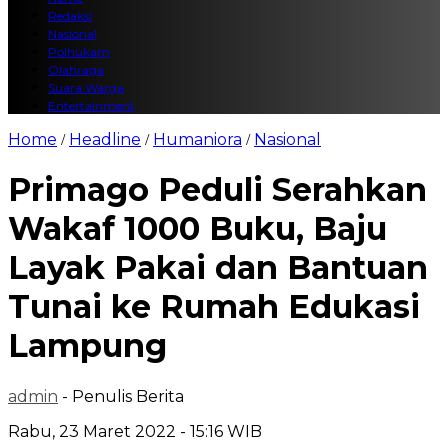
Redaksi
Nasional
Polhukam
Olahraga
Suara Warga
Entertainment
Home
Headline
Humaniora
Nasional
/
/
/
Primago Peduli Serahkan
Wakaf 1000 Buku, Baju
Layak Pakai dan Bantuan
Tunai ke Rumah Edukasi
Lampung
admin
- Penulis Berita
Rabu, 23 Maret 2022 - 15:16 WIB