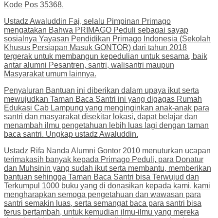
Kode Pos 35368.
Ustadz Awaluddin Faj, selalu Pimpinan Primago
mengatakan Bahwa PRIMAGO Peduli sebagai sayap
sosialnya Yayasan Pendidikan Primago Indonesia (Sekolah
Khusus Persiapan Masuk GONTOR) dari tahun 2018
tergerak untuk membangun kepedulian untuk sesama, baik
antar alumni Pesantren, santri, walisantri maupun
Masyarakat umum lainnya.
Penyaluran Bantuan ini diberikan dalam upaya ikut serta
mewujudkan Taman Baca Santri ini yang digagas Rumah
Edukasi Cab Lampung yang menginginkan anak-anak para
santri dan masyarakat disekitar lokasi, dapat belajar dan
menambah ilmu pengetahuan lebih luas lagi dengan taman
baca santri. Ungkap ustadz Awaluddin.
Ustadz Rifa Nanda Alumni Gontor 2010 menuturkan ucapan
terimakasih banyak kepada Primago Peduli, para Donatur
dan Muhsinin yang sudah ikut serta membantu, memberikan
bantuan sehingga Taman Baca Santri bisa Terwujud dan
Terkumpul 1000 buku yang di donasikan kepada kami, kami
mengharapkan semoga pengetahuan dan wawasan para
santri semakin luas, serta semangat baca para santri bisa
terus bertambah, untuk kemudian ilmu-ilmu yang mereka