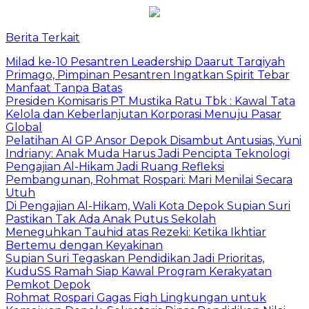
Berita Terkait
Milad ke-10 Pesantren Leadership Daarut Tarqiyah
Primago, Pimpinan Pesantren Ingatkan Spirit Tebar
Manfaat Tanpa Batas
Presiden Komisaris PT Mustika Ratu Tbk : Kawal Tata
Kelola dan Keberlanjutan Korporasi Menuju Pasar
Global
Pelatihan AI GP Ansor Depok Disambut Antusias, Yuni
Indriany: Anak Muda Harus Jadi Pencipta Teknologi
Pengajian Al-Hikam Jadi Ruang Refleksi
Pembangunan, Rohmat Rospari: Mari Menilai Secara
Utuh
Di Pengajian Al-Hikam, Wali Kota Depok Supian Suri
Pastikan Tak Ada Anak Putus Sekolah
Meneguhkan Tauhid atas Rezeki: Ketika Ikhtiar
Bertemu dengan Keyakinan
Supian Suri Tegaskan Pendidikan Jadi Prioritas,
KuduSS Ramah Siap Kawal Program Kerakyatan
Pemkot Depok
Rohmat Rospari Gagas Fiqh Lingkungan untuk