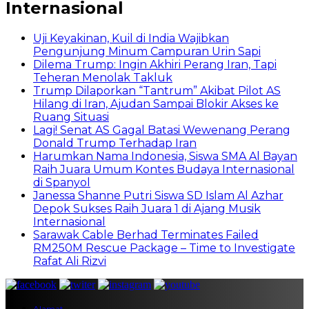
Internasional
Uji Keyakinan, Kuil di India Wajibkan
Pengunjung Minum Campuran Urin Sapi
Dilema Trump: Ingin Akhiri Perang Iran, Tapi
Teheran Menolak Takluk
Trump Dilaporkan “Tantrum” Akibat Pilot AS
Hilang di Iran, Ajudan Sampai Blokir Akses ke
Ruang Situasi
Lagi! Senat AS Gagal Batasi Wewenang Perang
Donald Trump Terhadap Iran
Harumkan Nama Indonesia, Siswa SMA Al Bayan
Raih Juara Umum Kontes Budaya Internasional
di Spanyol
Janessa Shanne Putri Siswa SD Islam Al Azhar
Depok Sukses Raih Juara 1 di Ajang Musik
Internasional
Sarawak Cable Berhad Terminates Failed
RM250M Rescue Package – Time to Investigate
Rafat Ali Rizvi
Alamat