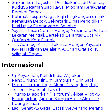
Supian Suri Tegaskan Pendidikan Jadi Prioritas,
KuduSS Ramah Siap Kawal Program Kerakyatan
Pemkot Depok
Rohmat Rospari Gagas Fiqh Lingkungan untuk
Kemajuan Depok, Sekretaris Dinas Pendidikan
Nilai Layak Diterapkan di Sekolah
Yayasan Insan Gemar Mengaji Nusantara Perluas
Lekaran Mengaji, Bertekad Berantas Buta Al-
Qur’an di Kota Depok
Tak Ada Lagi Alasan Tak Bisa Mengaji, Yayasan
IGMN Hadirkan Belajar Al-Qur’an Gratis di 10
Wilayah Depok
Internasional
Uji Keyakinan, Kuil di India Wajibkan
Pengunjung Minum Campuran Urin Sapi
Dilema Trump: Ingin Akhiri Perang Iran, Tapi
Teheran Menolak Takluk
Trump Dilaporkan “Tantrum” Akibat Pilot AS
Hilang di Iran, Ajudan Sampai Blokir Akses ke
Ruang Situasi
Lagi! Senat AS Gagal Batasi Wewenang Perang