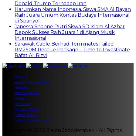
Donald Trump Terhadap Iran
Harumkan Nama Indonesia, Siswa SMA Al Bayan
Raih Juara Umum Kontes Budaya Internasional
di Spanyol
Janessa Shanne Putri Siswa SD Islam Al Azhar
Depok Sukses Raih Juara 1 di Ajang Musik
Internasional
Sarawak Cable Berhad Terminates Failed
RM250M Rescue Package – Time to Investigate
Rafat Ali Rizvi
Alamat
Pedoman Media Siber
Redaksi
Tentang Kami
Footer
Entertain
Privacy Policy
Indeks Berita
Siaran Jabodetabek
Copyright © 2026 Siaran Jabodetabek - All Rights