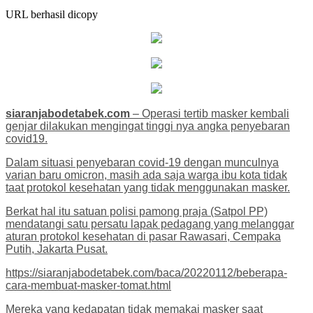
URL berhasil dicopy
siaranjabodetabek.com
– Operasi tertib masker kembali
genjar dilakukan mengingat tinggi nya angka penyebaran
covid19.
Dalam situasi penyebaran covid-19 dengan munculnya
varian baru omicron, masih ada saja warga ibu kota tidak
taat protokol kesehatan yang tidak menggunakan masker.
Berkat hal itu satuan polisi pamong praja (Satpol PP)
mendatangi satu persatu lapak pedagang yang melanggar
aturan protokol kesehatan di pasar Rawasari, Cempaka
Putih, Jakarta Pusat.
https://siaranjabodetabek.com/baca/20220112/beberapa-
cara-membuat-masker-tomat.html
Mereka yang kedapatan tidak memakai masker saat