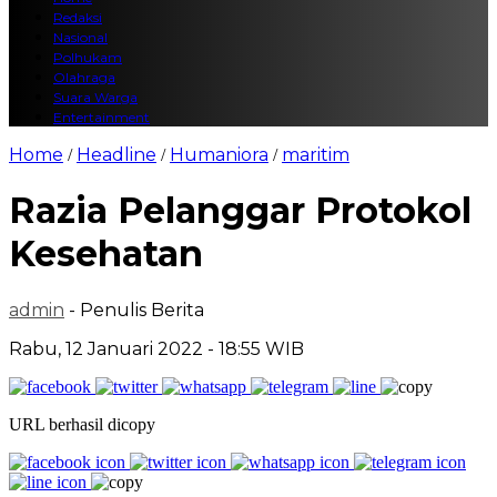
Redaksi
Nasional
Polhukam
Olahraga
Suara Warga
Entertainment
Home
Headline
Humaniora
maritim
/
/
/
Razia Pelanggar Protokol
Kesehatan
admin
- Penulis Berita
Rabu, 12 Januari 2022 - 18:55 WIB
URL berhasil dicopy