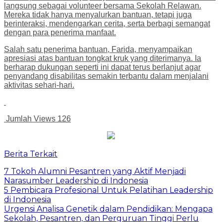
langsung sebagai volunteer bersama Sekolah Relawan.
Mereka tidak hanya menyalurkan bantuan, tetapi juga
berinteraksi, mendengarkan cerita, serta berbagi semangat
dengan para penerima manfaat.
Salah satu penerima bantuan, Farida, menyampaikan
apresiasi atas bantuan tongkat kruk yang diterimanya. Ia
berharap dukungan seperti ini dapat terus berlanjut agar
penyandang disabilitas semakin terbantu dalam menjalani
aktivitas sehari-hari.
Jumlah Views
126
Berita Terkait
7 Tokoh Alumni Pesantren yang Aktif Menjadi
Narasumber Leadership di Indonesia
5 Pembicara Profesional Untuk Pelatihan Leadership
di Indonesia
Urgensi Analisa Genetik dalam Pendidikan: Mengapa
Sekolah, Pesantren, dan Perguruan Tinggi Perlu