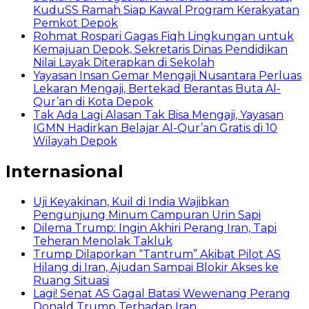
KuduSS Ramah Siap Kawal Program Kerakyatan
Pemkot Depok
Rohmat Rospari Gagas Fiqh Lingkungan untuk
Kemajuan Depok, Sekretaris Dinas Pendidikan
Nilai Layak Diterapkan di Sekolah
Yayasan Insan Gemar Mengaji Nusantara Perluas
Lekaran Mengaji, Bertekad Berantas Buta Al-
Qur’an di Kota Depok
Tak Ada Lagi Alasan Tak Bisa Mengaji, Yayasan
IGMN Hadirkan Belajar Al-Qur’an Gratis di 10
Wilayah Depok
Internasional
Uji Keyakinan, Kuil di India Wajibkan
Pengunjung Minum Campuran Urin Sapi
Dilema Trump: Ingin Akhiri Perang Iran, Tapi
Teheran Menolak Takluk
Trump Dilaporkan “Tantrum” Akibat Pilot AS
Hilang di Iran, Ajudan Sampai Blokir Akses ke
Ruang Situasi
Lagi! Senat AS Gagal Batasi Wewenang Perang
Donald Trump Terhadap Iran