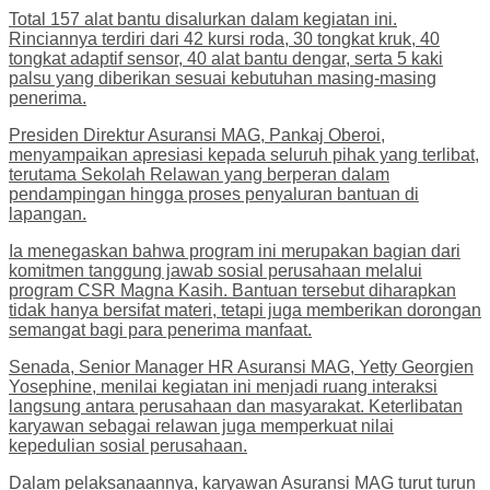
Total 157 alat bantu disalurkan dalam kegiatan ini.
Rinciannya terdiri dari 42 kursi roda, 30 tongkat kruk, 40
tongkat adaptif sensor, 40 alat bantu dengar, serta 5 kaki
palsu yang diberikan sesuai kebutuhan masing-masing
penerima.
Presiden Direktur Asuransi MAG, Pankaj Oberoi,
menyampaikan apresiasi kepada seluruh pihak yang terlibat,
terutama Sekolah Relawan yang berperan dalam
pendampingan hingga proses penyaluran bantuan di
lapangan.
Ia menegaskan bahwa program ini merupakan bagian dari
komitmen tanggung jawab sosial perusahaan melalui
program CSR Magna Kasih. Bantuan tersebut diharapkan
tidak hanya bersifat materi, tetapi juga memberikan dorongan
semangat bagi para penerima manfaat.
Senada, Senior Manager HR Asuransi MAG, Yetty Georgien
Yosephine, menilai kegiatan ini menjadi ruang interaksi
langsung antara perusahaan dan masyarakat. Keterlibatan
karyawan sebagai relawan juga memperkuat nilai
kepedulian sosial perusahaan.
Dalam pelaksanaannya, karyawan Asuransi MAG turut turun