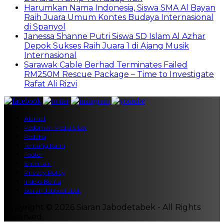
Harumkan Nama Indonesia, Siswa SMA Al Bayan
Raih Juara Umum Kontes Budaya Internasional
di Spanyol
Janessa Shanne Putri Siswa SD Islam Al Azhar
Depok Sukses Raih Juara 1 di Ajang Musik
Internasional
Sarawak Cable Berhad Terminates Failed
RM250M Rescue Package – Time to Investigate
Rafat Ali Rizvi
Alamat
Pedoman Media Siber
Redaksi
Tentang Kami
Footer
Entertain
Privacy Policy
Indeks Berita
Siaran Jabodetabek
Copyright © 2026 Siaran Jabodetabek - All Rights
Reserved