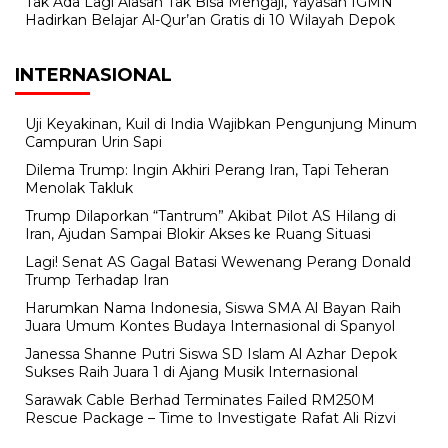
Tak Ada Lagi Alasan Tak Bisa Mengaji, Yayasan IGMN
Hadirkan Belajar Al-Qur’an Gratis di 10 Wilayah Depok
INTERNASIONAL
Uji Keyakinan, Kuil di India Wajibkan Pengunjung Minum
Campuran Urin Sapi
Dilema Trump: Ingin Akhiri Perang Iran, Tapi Teheran
Menolak Takluk
Trump Dilaporkan “Tantrum” Akibat Pilot AS Hilang di
Iran, Ajudan Sampai Blokir Akses ke Ruang Situasi
Lagi! Senat AS Gagal Batasi Wewenang Perang Donald
Trump Terhadap Iran
Harumkan Nama Indonesia, Siswa SMA Al Bayan Raih
Juara Umum Kontes Budaya Internasional di Spanyol
Janessa Shanne Putri Siswa SD Islam Al Azhar Depok
Sukses Raih Juara 1 di Ajang Musik Internasional
Sarawak Cable Berhad Terminates Failed RM250M
Rescue Package – Time to Investigate Rafat Ali Rizvi