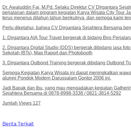
Dr. Awaluddin Faj, M.Pd. Selaku Direktur CV DIrgantara Sej
perjalanan dalam program kegiatan Karya Wisata City Tour 
terus menerus ditahun tahun berikutnya, dan semoga kami te
Perlu diketahui, bahwa CV Dirgantara Sejahtera Bersama berg
1. Dirgantara AIA Tour Travel bergerak di bidang Biro Perja
2. ⁠Dirgantara Digital Studio (DDS) bergerak dibidang jasa 
Sekolah (BTs), Map Raport dan Photobooth
3. ⁠Dirgantara Outbond Training bergerak dibidang Outbond
Semoga Kegiatan Karya Wisata ini dapat meningkatkan wawa
alumni Pondok Modern Darussalam Gontor 2006 ini.
Jadi Bapak dan Ibu, yang mau mengadakan kegiatan Gathering
Sejahtera Bersama di 0878-8998-3338 / 0821-3814-5292
Jumlah Views
127
Berita Terkait