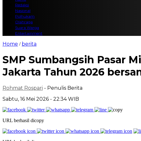
Redaksi
Nasional
Polhukam
Olahraga
Suara Warga
Entertainment
Home
berita
/
SMP Sumbangsih Pasar Min
Jakarta Tahun 2026 bersam
Rohmat Rospari
- Penulis Berita
Sabtu, 16 Mei 2026 - 22:34 WIB
URL berhasil dicopy