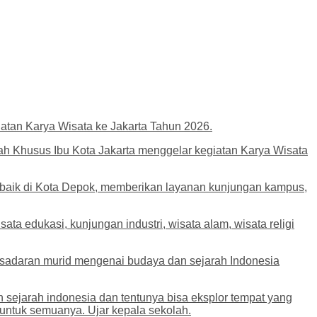
atan Karya Wisata ke Jakarta Tahun 2026.
ah Khusus Ibu Kota Jakarta menggelar kegiatan Karya Wisata
erbaik di Kota Depok, memberikan layanan kunjungan kampus,
a edukasi, kunjungan industri, wisata alam, wisata religi
esadaran murid mengenai budaya dan sejarah Indonesia
 sejarah indonesia dan tentunya bisa eksplor tempat yang
s untuk semuanya. Ujar kepala sekolah.