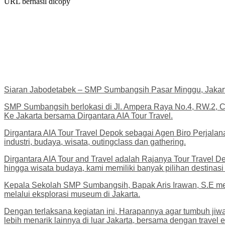
URL berhasil dicopy
Siaran Jabodetabek – SMP Sumbangsih Pasar Minggu, Jakarta 
SMP Sumbangsih berlokasi di Jl. Ampera Raya No.4, RW.2, C
Ke Jakarta bersama Dirgantara AIA Tour Travel.
Dirgantara AIA Tour Travel Depok sebagai Agen Biro Perjala
industri, budaya, wisata, outingclass dan gathering.
Dirgantara AIA Tour and Travel adalah Rajanya Tour Travel D
hingga wisata budaya, kami memiliki banyak pilihan destinasi
Kepala Sekolah SMP Sumbangsih, Bapak Aris Irawan, S.E me
melalui eksplorasi museum di Jakarta.
Dengan terlaksana kegiatan ini, Harapannya agar tumbuh jiwa
lebih menarik lainnya di luar Jakarta, bersama dengan travel