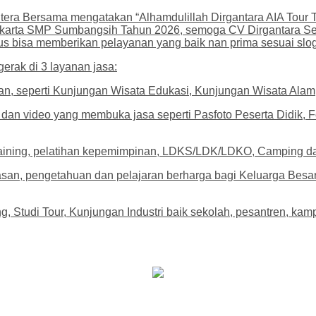
ahtera Bersama mengatakan “Alhamdulillah Dirgantara AIA Tour 
Jakarta SMP Sumbangsih Tahun 2026, semoga CV Dirgantara Sej
rus bisa memberikan pelayanan yang baik nan prima sesuai slo
erak di 3 layanan jasa:
lanan, seperti Kunjungan Wisata Edukasi, Kunjungan Wisata Al
foto dan video yang membuka jasa seperti Pasfoto Peserta Didi
 Training, pelatihan kepemimpinan, LDKS/LDK/LDKO, Camping da
san, pengetahuan dan pelajaran berharga bagi Keluarga Besa
, Studi Tour, Kunjungan Industri baik sekolah, pesantren, k