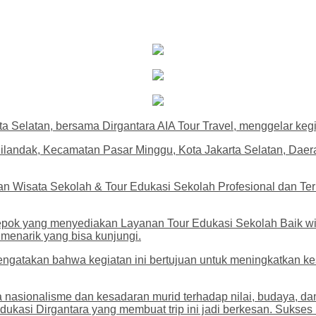
Selatan, bersama Dirgantara AIA Tour Travel, menggelar kegi
ilandak, Kecamatan Pasar Minggu, Kota Jakarta Selatan, Daer
nan Wisata Sekolah & Tour Edukasi Sekolah Profesional dan T
epok yang menyediakan Layanan Tour Edukasi Sekolah Baik wisat
 menarik yang bisa kunjungi.
ngatakan bahwa kegiatan ini bertujuan untuk meningkatkan k
 nasionalisme dan kesadaran murid terhadap nilai, budaya, dan
 edukasi Dirgantara yang membuat trip ini jadi berkesan. Sukse