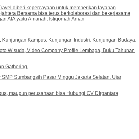
Travel diberi kepercayaan untuk memberikan layanan
ahtera Bersama bisa terus berkolaborasi dan bekerjasama
gan AIA yaitu Amanah, Istiqomah Aman.
am, Kunjungan Kampus, Kunjungan Industri, Kunjungan Budaya.
k, Foto Wisuda, Video Company Profile Lembaga, Buku Tahunan
n Gathering.
r SMP Sumbangsih Pasar Minggu Jakarta Selatan. Ujar
ampus, maupun perusahaan bisa Hubungi CV DIrgantara