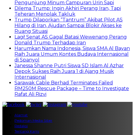
Pengunjung Minum Campuran Urin Sapi
Dilema Trump: Ingin Akhiri Perang Iran, Tapi
Teheran Menolak Takluk
Trump Dilaporkan “Tantrum” Akibat Pilot AS
Hilang di Iran, Ajudan Sampai Blokir Akses ke
Ruang Situasi
Lagi! Senat AS Gagal Batasi Wewenang Perang
Donald Trump Terhadap Iran
Harumkan Nama Indonesia, Siswa SMA Al Bayan
Raih Juara Umum Kontes Budaya Internasional
di Spanyol
Janessa Shanne Putri Siswa SD Islam Al Azhar
Depok Sukses Raih Juara 1 di Ajang Musik
Internasional
Sarawak Cable Berhad Terminates Failed
RM250M Rescue Package – Time to Investigate
Rafat Ali Rizvi
Alamat
Pedoman Media Siber
Redaksi
Tentang Kami