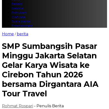
Redaksi
Nasional
Polhukam
Olahraga
Suara Warga
Entertainment
Home
berita
/
SMP Sumbangsih Pasar
Minggu Jakarta Selatan
Gelar Karya Wisata ke
Cirebon Tahun 2026
bersama Dirgantara AIA
Tour Travel
Rohmat Rospari
- Penulis Berita