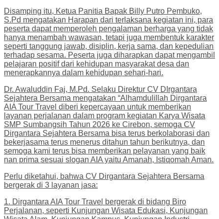
Disamping itu, Ketua Panitia Bapak Billy Putro Pembuko,
S.Pd mengatakan Harapan dari terlaksana kegiatan ini, para
peserta dapat memperoleh pengalaman berharga yang tidak
hanya menambah wawasan, tetapi juga membentuk karakter
seperti tanggung jawab, disiplin, kerja sama, dan kepedulian
terhadap sesama. Peserta juga diharapkan dapat mengambil
pelajaran positif dari kehidupan masyarakat desa dan
menerapkannya dalam kehidupan sehari-hari.
Dr. Awaluddin Faj, M.Pd. Selaku Direktur CV DIrgantara
Sejahtera Bersama mengatakan “Alhamdulillah Dirgantara
AIA Tour Travel diberi kepercayaan untuk memberikan
layanan perjalanan dalam program kegiatan Karya Wisata
SMP Sumbangsih Tahun 2026 ke Cirebon, semoga CV
Dirgantara Sejahtera Bersama bisa terus berkolaborasi dan
bekerjasama terus menerus ditahun tahun berikutnya, dan
semoga kami terus bisa memberikan pelayanan yang baik
nan prima sesuai slogan AIA yaitu Amanah, Istiqomah Aman.
Perlu diketahui, bahwa CV Dirgantara Sejahtera Bersama
bergerak di 3 layanan jasa:
1. Dirgantara AIA Tour Travel bergerak di bidang Biro
Perjalanan, seperti Kunjungan Wisata Edukasi, Kunjungan