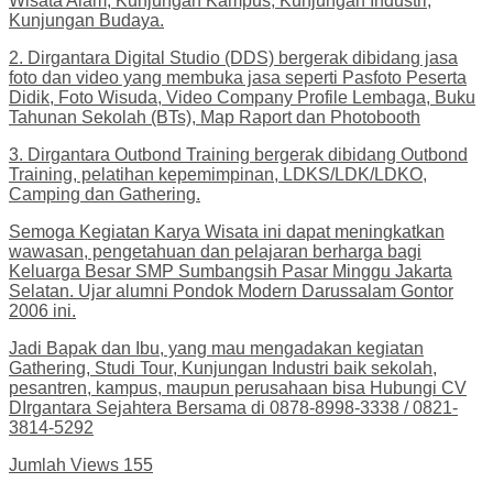
Wisata Alam, Kunjungan Kampus, Kunjungan Industri,
Kunjungan Budaya.
2. ⁠Dirgantara Digital Studio (DDS) bergerak dibidang jasa
foto dan video yang membuka jasa seperti Pasfoto Peserta
Didik, Foto Wisuda, Video Company Profile Lembaga, Buku
Tahunan Sekolah (BTs), Map Raport dan Photobooth
3. ⁠Dirgantara Outbond Training bergerak dibidang Outbond
Training, pelatihan kepemimpinan, LDKS/LDK/LDKO,
Camping dan Gathering.
Semoga Kegiatan Karya Wisata ini dapat meningkatkan
wawasan, pengetahuan dan pelajaran berharga bagi
Keluarga Besar SMP Sumbangsih Pasar Minggu Jakarta
Selatan. Ujar alumni Pondok Modern Darussalam Gontor
2006 ini.
Jadi Bapak dan Ibu, yang mau mengadakan kegiatan
Gathering, Studi Tour, Kunjungan Industri baik sekolah,
pesantren, kampus, maupun perusahaan bisa Hubungi CV
DIrgantara Sejahtera Bersama di 0878-8998-3338 / 0821-
3814-5292
Jumlah Views
155