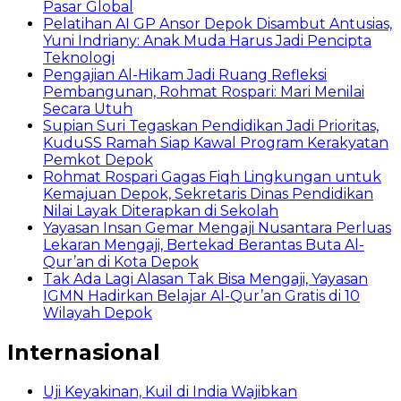
Pasar Global
Pelatihan AI GP Ansor Depok Disambut Antusias,
Yuni Indriany: Anak Muda Harus Jadi Pencipta
Teknologi
Pengajian Al-Hikam Jadi Ruang Refleksi
Pembangunan, Rohmat Rospari: Mari Menilai
Secara Utuh
Supian Suri Tegaskan Pendidikan Jadi Prioritas,
KuduSS Ramah Siap Kawal Program Kerakyatan
Pemkot Depok
Rohmat Rospari Gagas Fiqh Lingkungan untuk
Kemajuan Depok, Sekretaris Dinas Pendidikan
Nilai Layak Diterapkan di Sekolah
Yayasan Insan Gemar Mengaji Nusantara Perluas
Lekaran Mengaji, Bertekad Berantas Buta Al-
Qur’an di Kota Depok
Tak Ada Lagi Alasan Tak Bisa Mengaji, Yayasan
IGMN Hadirkan Belajar Al-Qur’an Gratis di 10
Wilayah Depok
Internasional
Uji Keyakinan, Kuil di India Wajibkan