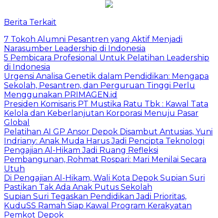
Berita Terkait
7 Tokoh Alumni Pesantren yang Aktif Menjadi
Narasumber Leadership di Indonesia
5 Pembicara Profesional Untuk Pelatihan Leadership
di Indonesia
Urgensi Analisa Genetik dalam Pendidikan: Mengapa
Sekolah, Pesantren, dan Perguruan Tinggi Perlu
Menggunakan PRIMAGEN.id
Presiden Komisaris PT Mustika Ratu Tbk : Kawal Tata
Kelola dan Keberlanjutan Korporasi Menuju Pasar
Global
Pelatihan AI GP Ansor Depok Disambut Antusias, Yuni
Indriany: Anak Muda Harus Jadi Pencipta Teknologi
Pengajian Al-Hikam Jadi Ruang Refleksi
Pembangunan, Rohmat Rospari: Mari Menilai Secara
Utuh
Di Pengajian Al-Hikam, Wali Kota Depok Supian Suri
Pastikan Tak Ada Anak Putus Sekolah
Supian Suri Tegaskan Pendidikan Jadi Prioritas,
KuduSS Ramah Siap Kawal Program Kerakyatan
Pemkot Depok