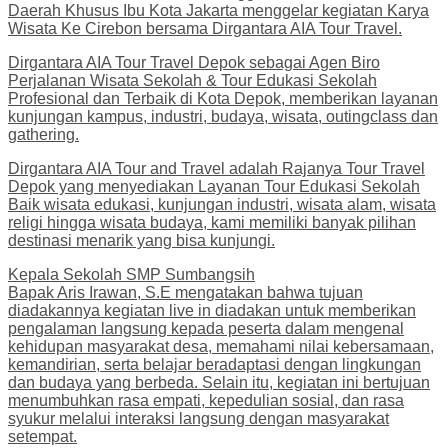
Daerah Khusus Ibu Kota Jakarta menggelar kegiatan Karya
Wisata Ke Cirebon bersama Dirgantara AIA Tour Travel.
Dirgantara AIA Tour Travel Depok sebagai Agen Biro
Perjalanan Wisata Sekolah & Tour Edukasi Sekolah
Profesional dan Terbaik di Kota Depok, memberikan layanan
kunjungan kampus, industri, budaya, wisata, outingclass dan
gathering.
Dirgantara AIA Tour and Travel adalah Rajanya Tour Travel
Depok yang menyediakan Layanan Tour Edukasi Sekolah
Baik wisata edukasi, kunjungan industri, wisata alam, wisata
religi hingga wisata budaya, kami memiliki banyak pilihan
destinasi menarik yang bisa kunjungi.
Kepala Sekolah SMP Sumbangsih
Bapak Aris Irawan, S.E mengatakan bahwa tujuan
diadakannya kegiatan live in diadakan untuk memberikan
pengalaman langsung kepada peserta dalam mengenal
kehidupan masyarakat desa, memahami nilai kebersamaan,
kemandirian, serta belajar beradaptasi dengan lingkungan
dan budaya yang berbeda. Selain itu, kegiatan ini bertujuan
menumbuhkan rasa empati, kepedulian sosial, dan rasa
syukur melalui interaksi langsung dengan masyarakat
setempat.