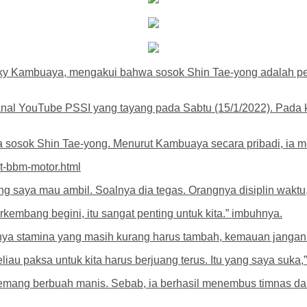
y Kambuaya, mengakui bahwa sosok Shin Tae-yong adalah pelati
l YouTube PSSI yang tayang pada Sabtu (15/1/2022). Pada kes
sosok Shin Tae-yong. Menurut Kambuaya secara pribadi, ia me
t-bbm-motor.html
ang saya mau ambil. Soalnya dia tegas. Orangnya disiplin wakt
erkembang begini, itu sangat penting untuk kita.” imbuhnya.
a punya stamina yang masih kurang harus tambah, kemauan jang
liau paksa untuk kita harus berjuang terus. Itu yang saya suka,
mang berbuah manis. Sebab, ia berhasil menembus timnas dan 