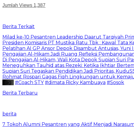
Jumlah Views
1,387
Berita Terkait
Milad ke-10 Pesantren Leadership Daarut Tarqiyah Pri
Presiden Komisaris PT Mustika Ratu Tbk : Kawal Tata 
Pelatihan AI GP Ansor Depok Disambut Antusias, Yuni 
Pengajian Al-Hikam Jadi Ruang Refleksi Pembangunan,
Di Pengajian Al-Hikam, Wali Kota Depok Supian Suri P
Meneguhkan Tauhid atas Rezeki: Ketika Ikhtiar Bert
Supian Suri Tegaskan Pendidikan Jadi Prioritas, Ku
Rohmat Rospari Gagas Fiqh Lingkungan untuk Kemajuan
Tag :
#Coach STY
#dimata Ricky Kambuaya
#Sosok
Berita Terbaru
berita
7 Tokoh Alumni Pesantren yang Aktif Menjadi Narasum