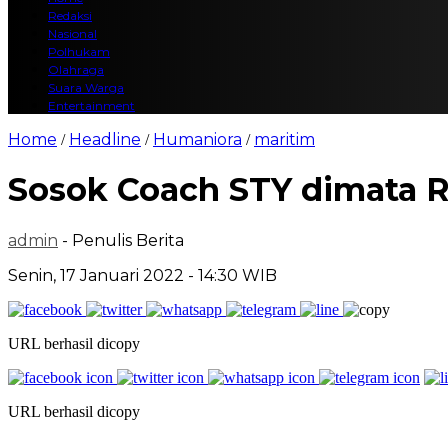
Redaksi
Nasional
Polhukam
Olahraga
Suara Warga
Entertainment
Home
Headline
Humaniora
maritim
/
/
/
Sosok Coach STY dimata 
admin
- Penulis Berita
Senin, 17 Januari 2022 - 14:30 WIB
URL berhasil dicopy
URL berhasil dicopy