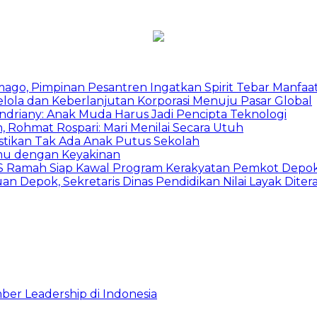
mago, Pimpinan Pesantren Ingatkan Spirit Tebar Manfaa
Kelola dan Keberlanjutan Korporasi Menuju Pasar Global
Indriany: Anak Muda Harus Jadi Pencipta Teknologi
 Rohmat Rospari: Mari Menilai Secara Utuh
astikan Tak Ada Anak Putus Sekolah
emu dengan Keyakinan
duSS Ramah Siap Kawal Program Kerakyatan Pemkot Depo
 Depok, Sekretaris Dinas Pendidikan Nilai Layak Diter
ber Leadership di Indonesia