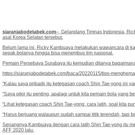
siaranjabodetabek.com
– Gelandang Timnas Indonesia, Rick
asal Korea Selatan tersebut.
Belum lama ini, Ricky Kambuaya melakukan wawancara di kana
sepak bolanya hingga bisa menembus tim nasional.
Pemain Persebaya Surabaya itu kemudian ditanya bagaimana 
https://siaranjabodetabek.com/baca/20220115/tips-menghema
“Kalau saya pribadii itu ketegasan coach Shin Tae-yong ini y
“Saya pikir itu penting, apalagi untuk kita pemain bola yang b
“Lihat ketegasan coach Shin Tae-yong, cara latih, soal kit
“Harus berjuang walaupun sudah sampai titik terendah, tapi be
Senangnya Kambuaya dengan cara latih Shin Tae-yong itu me
AFF 2020 lalu.