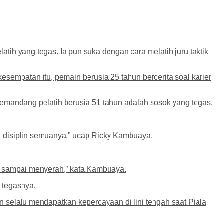
h yang tegas. Ia pun suka dengan cara melatih juru taktik
empatan itu, pemain berusia 25 tahun bercerita soal karier
mandang pelatih berusia 51 tahun adalah sosok yang tegas.
u, disiplin semuanya,” ucap Ricky Kambuaya.
an sampai menyerah,” kata Kambuaya.
” tegasnya.
selalu mendapatkan kepercayaan di lini tengah saat Piala