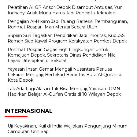
Pelatihan AI GP Ansor Depok Disambut Antusias, Yuni
Indriany: Anak Muda Harus Jadi Pencipta Teknologi
Pengajian Al-Hikam Jadi Ruang Refleksi Pembangunan,
Rohmat Rospari: Mari Menilai Secara Utuh
Supian Suri Tegaskan Pendidikan Jadi Prioritas, KuduSS
Ramah Siap Kawal Program Kerakyatan Pemkot Depok
Rohmat Rospari Gagas Fiqh Lingkungan untuk
Kemajuan Depok, Sekretaris Dinas Pendidikan Nilai
Layak Diterapkan di Sekolah
Yayasan Insan Gemar Mengaji Nusantara Perluas
Lekaran Mengaji, Bertekad Berantas Buta Al-Qur’an di
Kota Depok
Tak Ada Lagi Alasan Tak Bisa Mengaji, Yayasan IGMN
Hadirkan Belajar Al-Qur’an Gratis di 10 Wilayah Depok
INTERNASIONAL
Uji Keyakinan, Kuil di India Wajibkan Pengunjung Minum
Campuran Urin Sapi