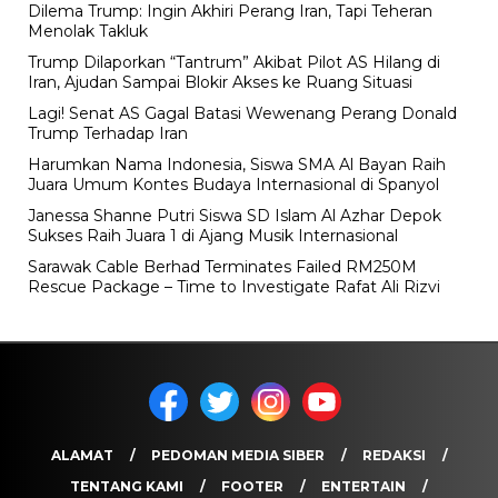
Dilema Trump: Ingin Akhiri Perang Iran, Tapi Teheran
Menolak Takluk
Trump Dilaporkan “Tantrum” Akibat Pilot AS Hilang di
Iran, Ajudan Sampai Blokir Akses ke Ruang Situasi
Lagi! Senat AS Gagal Batasi Wewenang Perang Donald
Trump Terhadap Iran
Harumkan Nama Indonesia, Siswa SMA Al Bayan Raih
Juara Umum Kontes Budaya Internasional di Spanyol
Janessa Shanne Putri Siswa SD Islam Al Azhar Depok
Sukses Raih Juara 1 di Ajang Musik Internasional
Sarawak Cable Berhad Terminates Failed RM250M
Rescue Package – Time to Investigate Rafat Ali Rizvi
ALAMAT
PEDOMAN MEDIA SIBER
REDAKSI
TENTANG KAMI
FOOTER
ENTERTAIN