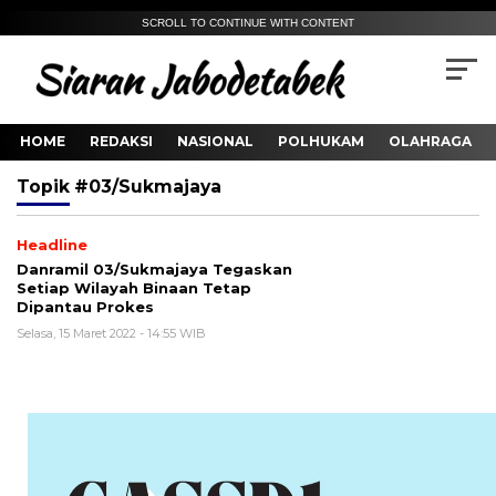
SCROLL TO CONTINUE WITH CONTENT
HOME
REDAKSI
NASIONAL
POLHUKAM
OLAHRAGA
Topik
#03/Sukmajaya
Headline
Danramil 03/Sukmajaya Tegaskan
Setiap Wilayah Binaan Tetap
Dipantau Prokes
Selasa, 15 Maret 2022 - 14:55 WIB