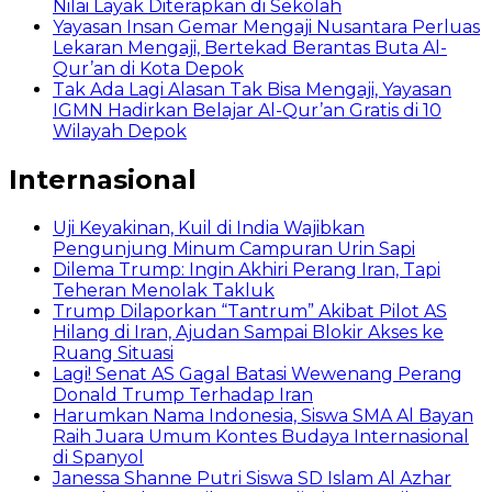
Nilai Layak Diterapkan di Sekolah
Yayasan Insan Gemar Mengaji Nusantara Perluas
Lekaran Mengaji, Bertekad Berantas Buta Al-
Qur’an di Kota Depok
Tak Ada Lagi Alasan Tak Bisa Mengaji, Yayasan
IGMN Hadirkan Belajar Al-Qur’an Gratis di 10
Wilayah Depok
Internasional
Uji Keyakinan, Kuil di India Wajibkan
Pengunjung Minum Campuran Urin Sapi
Dilema Trump: Ingin Akhiri Perang Iran, Tapi
Teheran Menolak Takluk
Trump Dilaporkan “Tantrum” Akibat Pilot AS
Hilang di Iran, Ajudan Sampai Blokir Akses ke
Ruang Situasi
Lagi! Senat AS Gagal Batasi Wewenang Perang
Donald Trump Terhadap Iran
Harumkan Nama Indonesia, Siswa SMA Al Bayan
Raih Juara Umum Kontes Budaya Internasional
di Spanyol
Janessa Shanne Putri Siswa SD Islam Al Azhar