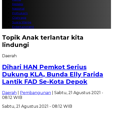
Redaksi
Nasional
Polhukam
Olahraga
Suara Warga
Entertainment
Topik
Anak terlantar kita
lindungi
Daerah
Dihari HAN Pemkot Serius
Dukung KLA, Bunda Elly Farida
Lantik FAD Se-Kota Depok
Daerah
|
Pembangunan
| Sabtu, 21 Agustus 2021 -
08:12 WIB
Sabtu, 21 Agustus 2021 - 08:12 WIB