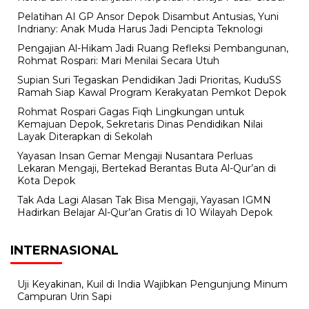
Pelatihan AI GP Ansor Depok Disambut Antusias, Yuni
Indriany: Anak Muda Harus Jadi Pencipta Teknologi
Pengajian Al-Hikam Jadi Ruang Refleksi Pembangunan,
Rohmat Rospari: Mari Menilai Secara Utuh
Supian Suri Tegaskan Pendidikan Jadi Prioritas, KuduSS
Ramah Siap Kawal Program Kerakyatan Pemkot Depok
Rohmat Rospari Gagas Fiqh Lingkungan untuk
Kemajuan Depok, Sekretaris Dinas Pendidikan Nilai
Layak Diterapkan di Sekolah
Yayasan Insan Gemar Mengaji Nusantara Perluas
Lekaran Mengaji, Bertekad Berantas Buta Al-Qur’an di
Kota Depok
Tak Ada Lagi Alasan Tak Bisa Mengaji, Yayasan IGMN
Hadirkan Belajar Al-Qur’an Gratis di 10 Wilayah Depok
INTERNASIONAL
Uji Keyakinan, Kuil di India Wajibkan Pengunjung Minum
Campuran Urin Sapi