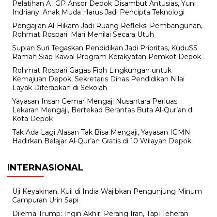
Pelatihan AI GP Ansor Depok Disambut Antusias, Yuni
Indriany: Anak Muda Harus Jadi Pencipta Teknologi
Pengajian Al-Hikam Jadi Ruang Refleksi Pembangunan,
Rohmat Rospari: Mari Menilai Secara Utuh
Supian Suri Tegaskan Pendidikan Jadi Prioritas, KuduSS
Ramah Siap Kawal Program Kerakyatan Pemkot Depok
Rohmat Rospari Gagas Fiqh Lingkungan untuk
Kemajuan Depok, Sekretaris Dinas Pendidikan Nilai
Layak Diterapkan di Sekolah
Yayasan Insan Gemar Mengaji Nusantara Perluas
Lekaran Mengaji, Bertekad Berantas Buta Al-Qur’an di
Kota Depok
Tak Ada Lagi Alasan Tak Bisa Mengaji, Yayasan IGMN
Hadirkan Belajar Al-Qur’an Gratis di 10 Wilayah Depok
INTERNASIONAL
Uji Keyakinan, Kuil di India Wajibkan Pengunjung Minum
Campuran Urin Sapi
Dilema Trump: Ingin Akhiri Perang Iran, Tapi Teheran