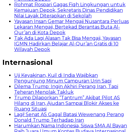
Rohmat Rospari Gagas Fiqh Lingkungan untuk
Kemajuan Depok, Sekretaris Dinas Pendidikan
Nilai Layak Diterapkan di Sekolah
Yayasan Insan Gemar Mengaji Nusantara Perluas
Lekaran Mengaji, Bertekad Berantas Buta Al-
Qur’an di Kota Depok
Tak Ada Lagi Alasan Tak Bisa Mengaji, Yayasan
IGMN Hadirkan Belajar Al-Qur’an Gratis di 10
Wilayah Depok
Internasional
Uji Keyakinan, Kuil di India Wajibkan
Pengunjung Minum Campuran Urin Sapi
Dilema Trump: Ingin Akhiri Perang Iran, Tapi
Teheran Menolak Takluk
Trump Dilaporkan “Tantrum” Akibat Pilot AS
Hilang di Iran, Ajudan Sampai Blokir Akses ke
Ruang Situasi
Lagi! Senat AS Gagal Batasi Wewenang Perang
Donald Trump Terhadap Iran
Harumkan Nama Indonesia, Siswa SMA Al Bayan
Raih Juara Umum Kontes Budaya Internasional