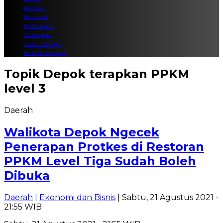
Redaksi
Nasional
Polhukam
Olahraga
Suara Warga
Entertainment
Topik
Depok terapkan PPKM
level 3
Daerah
Walikota Depok Ngecek
Penerapan Protkes di Restoran
PPKM Level Tiga Sudah Boleh
Dibuka
Daerah
|
Ekonomi dan Bisnis
| Sabtu, 21 Agustus 2021 -
21:55 WIB