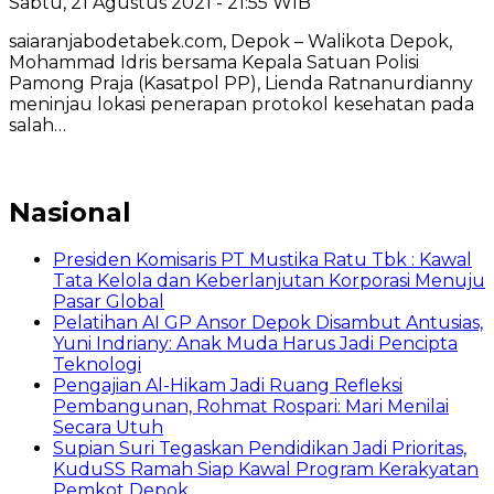
Sabtu, 21 Agustus 2021 - 21:55 WIB
saiaranjabodetabek.com, Depok – Walikota Depok,
Mohammad Idris bersama Kepala Satuan Polisi
Pamong Praja (Kasatpol PP), Lienda Ratnanurdianny
meninjau lokasi penerapan protokol kesehatan pada
salah…
Nasional
Presiden Komisaris PT Mustika Ratu Tbk : Kawal
Tata Kelola dan Keberlanjutan Korporasi Menuju
Pasar Global
Pelatihan AI GP Ansor Depok Disambut Antusias,
Yuni Indriany: Anak Muda Harus Jadi Pencipta
Teknologi
Pengajian Al-Hikam Jadi Ruang Refleksi
Pembangunan, Rohmat Rospari: Mari Menilai
Secara Utuh
Supian Suri Tegaskan Pendidikan Jadi Prioritas,
KuduSS Ramah Siap Kawal Program Kerakyatan
Pemkot Depok