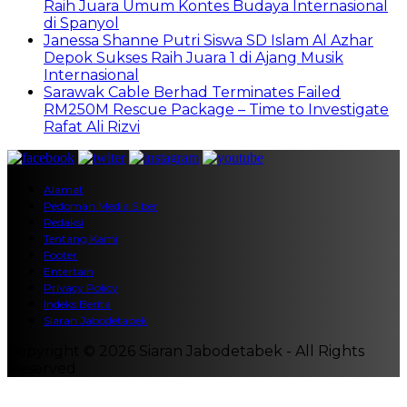
Raih Juara Umum Kontes Budaya Internasional
di Spanyol
Janessa Shanne Putri Siswa SD Islam Al Azhar
Depok Sukses Raih Juara 1 di Ajang Musik
Internasional
Sarawak Cable Berhad Terminates Failed
RM250M Rescue Package – Time to Investigate
Rafat Ali Rizvi
Alamat
Pedoman Media Siber
Redaksi
Tentang Kami
Footer
Entertain
Privacy Policy
Indeks Berita
Siaran Jabodetabek
Copyright © 2026 Siaran Jabodetabek - All Rights
Reserved