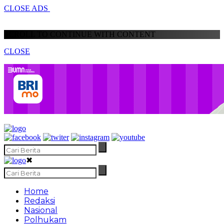
CLOSE ADS
SCROLL TO CONTINUE WITH CONTENT
CLOSE
✖
Home
Redaksi
Nasional
Polhukam