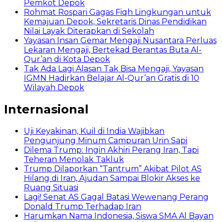
Pemkot Depok
Rohmat Rospari Gagas Fiqh Lingkungan untuk
Kemajuan Depok, Sekretaris Dinas Pendidikan
Nilai Layak Diterapkan di Sekolah
Yayasan Insan Gemar Mengaji Nusantara Perluas
Lekaran Mengaji, Bertekad Berantas Buta Al-
Qur’an di Kota Depok
Tak Ada Lagi Alasan Tak Bisa Mengaji, Yayasan
IGMN Hadirkan Belajar Al-Qur’an Gratis di 10
Wilayah Depok
Internasional
Uji Keyakinan, Kuil di India Wajibkan
Pengunjung Minum Campuran Urin Sapi
Dilema Trump: Ingin Akhiri Perang Iran, Tapi
Teheran Menolak Takluk
Trump Dilaporkan “Tantrum” Akibat Pilot AS
Hilang di Iran, Ajudan Sampai Blokir Akses ke
Ruang Situasi
Lagi! Senat AS Gagal Batasi Wewenang Perang
Donald Trump Terhadap Iran
Harumkan Nama Indonesia, Siswa SMA Al Bayan