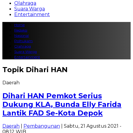
Olahraga
Suara Warga
Entertainment
Home
Redaksi
Nasional
Polhukam
Olahraga
Suara Warga
Entertainment
Topik
Dihari HAN
Daerah
Dihari HAN Pemkot Serius
Dukung KLA, Bunda Elly Farida
Lantik FAD Se-Kota Depok
Daerah
|
Pembangunan
| Sabtu, 21 Agustus 2021 -
08:12 WIB