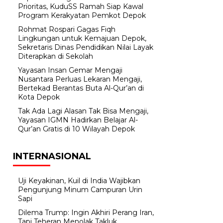
Prioritas, KuduSS Ramah Siap Kawal
Program Kerakyatan Pemkot Depok
Rohmat Rospari Gagas Fiqh
Lingkungan untuk Kemajuan Depok,
Sekretaris Dinas Pendidikan Nilai Layak
Diterapkan di Sekolah
Yayasan Insan Gemar Mengaji
Nusantara Perluas Lekaran Mengaji,
Bertekad Berantas Buta Al-Qur’an di
Kota Depok
Tak Ada Lagi Alasan Tak Bisa Mengaji,
Yayasan IGMN Hadirkan Belajar Al-
Qur’an Gratis di 10 Wilayah Depok
INTERNASIONAL
Uji Keyakinan, Kuil di India Wajibkan
Pengunjung Minum Campuran Urin
Sapi
Dilema Trump: Ingin Akhiri Perang Iran,
Tapi Teheran Menolak Takluk