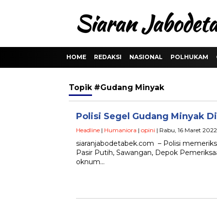
HOME
REDAKSI
NASIONAL
POLHUKAM
Topik
#Gudang Minyak
Polisi Segel Gudang Minyak 
Headline
|
Humaniora
|
opini
| Rabu, 16 Maret 2022 
siaranjabodetabek.com – Polisi memerik
Pasir Putih, Sawangan, Depok Pemeriksa
oknum…