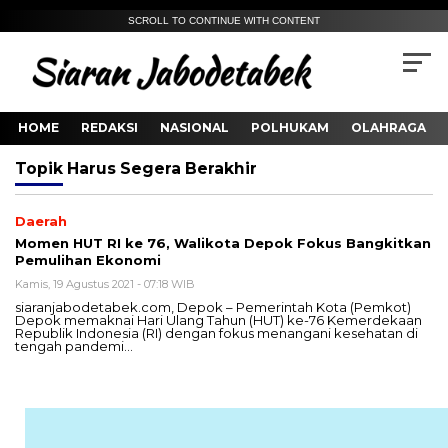
SCROLL TO CONTINUE WITH CONTENT
HOME
REDAKSI
NASIONAL
POLHUKAM
OLAHRAGA
Topik
Harus Segera Berakhir
Daerah
Momen HUT RI ke 76, Walikota Depok Fokus Bangkitkan
Pemulihan Ekonomi
Kamis, 19 Agustus 2021 - 07:18 WIB
siaranjabodetabek.com, Depok – Pemerintah Kota (Pemkot)
Depok memaknai Hari Ulang Tahun (HUT) ke-76 Kemerdekaan
Republik Indonesia (RI) dengan fokus menangani kesehatan di
tengah pandemi…