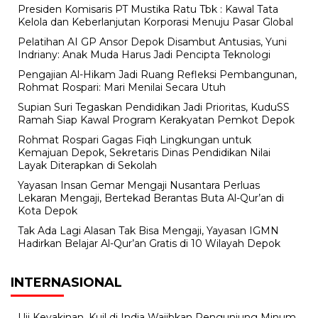
Presiden Komisaris PT Mustika Ratu Tbk : Kawal Tata
Kelola dan Keberlanjutan Korporasi Menuju Pasar Global
Pelatihan AI GP Ansor Depok Disambut Antusias, Yuni
Indriany: Anak Muda Harus Jadi Pencipta Teknologi
Pengajian Al-Hikam Jadi Ruang Refleksi Pembangunan,
Rohmat Rospari: Mari Menilai Secara Utuh
Supian Suri Tegaskan Pendidikan Jadi Prioritas, KuduSS
Ramah Siap Kawal Program Kerakyatan Pemkot Depok
Rohmat Rospari Gagas Fiqh Lingkungan untuk
Kemajuan Depok, Sekretaris Dinas Pendidikan Nilai
Layak Diterapkan di Sekolah
Yayasan Insan Gemar Mengaji Nusantara Perluas
Lekaran Mengaji, Bertekad Berantas Buta Al-Qur’an di
Kota Depok
Tak Ada Lagi Alasan Tak Bisa Mengaji, Yayasan IGMN
Hadirkan Belajar Al-Qur’an Gratis di 10 Wilayah Depok
INTERNASIONAL
Uji Keyakinan, Kuil di India Wajibkan Pengunjung Minum