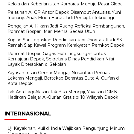
Kelola dan Keberlanjutan Korporasi Menuju Pasar Global
Pelatihan AI GP Ansor Depok Disambut Antusias, Yuni
Indriany: Anak Muda Harus Jadi Pencipta Teknologi
Pengajian Al-Hikam Jadi Ruang Refleksi Pembangunan,
Rohmat Rospari: Mari Menilai Secara Utuh
Supian Suri Tegaskan Pendidikan Jadi Prioritas, KuduSS
Ramah Siap Kawal Program Kerakyatan Pemkot Depok
Rohmat Rospari Gagas Fiqh Lingkungan untuk
Kemajuan Depok, Sekretaris Dinas Pendidikan Nilai
Layak Diterapkan di Sekolah
Yayasan Insan Gemar Mengaji Nusantara Perluas
Lekaran Mengaji, Bertekad Berantas Buta Al-Qur’an di
Kota Depok
Tak Ada Lagi Alasan Tak Bisa Mengaji, Yayasan IGMN
Hadirkan Belajar Al-Qur’an Gratis di 10 Wilayah Depok
INTERNASIONAL
Uji Keyakinan, Kuil di India Wajibkan Pengunjung Minum
Campuran Urin Sapi