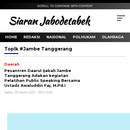
SCROLL TO CONTINUE WITH CONTENT
HOME
REDAKSI
NASIONAL
POLHUKAM
OLAHRAGA
Topik
#Jambe Tanggerang
Daerah
Pesantren Daarul Ijabah Jambe
Tanggerang Adakan kegiatan
Pelatihan Public Speaking Bersama
Ustadz Awaluddin Faj, M.Pd.I
Sabtu, 19 Maret 2022 - 09:21 WIB