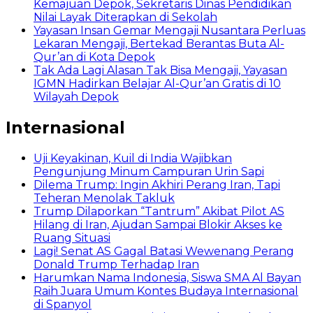
Kemajuan Depok, Sekretaris Dinas Pendidikan
Nilai Layak Diterapkan di Sekolah
Yayasan Insan Gemar Mengaji Nusantara Perluas
Lekaran Mengaji, Bertekad Berantas Buta Al-
Qur’an di Kota Depok
Tak Ada Lagi Alasan Tak Bisa Mengaji, Yayasan
IGMN Hadirkan Belajar Al-Qur’an Gratis di 10
Wilayah Depok
Internasional
Uji Keyakinan, Kuil di India Wajibkan
Pengunjung Minum Campuran Urin Sapi
Dilema Trump: Ingin Akhiri Perang Iran, Tapi
Teheran Menolak Takluk
Trump Dilaporkan “Tantrum” Akibat Pilot AS
Hilang di Iran, Ajudan Sampai Blokir Akses ke
Ruang Situasi
Lagi! Senat AS Gagal Batasi Wewenang Perang
Donald Trump Terhadap Iran
Harumkan Nama Indonesia, Siswa SMA Al Bayan
Raih Juara Umum Kontes Budaya Internasional
di Spanyol