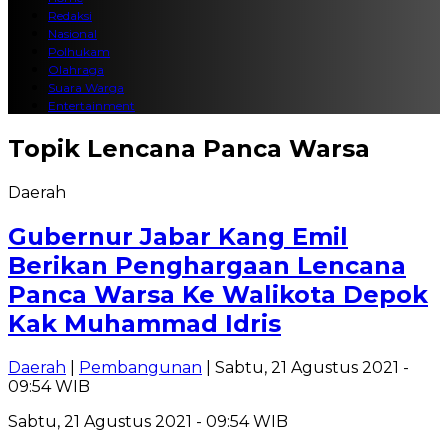
Redaksi
Nasional
Polhukam
Olahraga
Suara Warga
Entertainment
Topik
Lencana Panca Warsa
Daerah
Gubernur Jabar Kang Emil
Berikan Penghargaan Lencana
Panca Warsa Ke Walikota Depok
Kak Muhammad Idris
Daerah
|
Pembangunan
| Sabtu, 21 Agustus 2021 -
09:54 WIB
Sabtu, 21 Agustus 2021 - 09:54 WIB