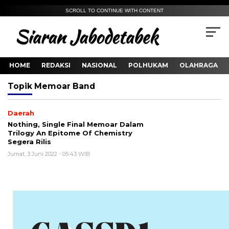
SCROLL TO CONTINUE WITH CONTENT
HOME
REDAKSI
NASIONAL
POLHUKAM
OLAHRAGA
Topik
Memoar Band
Daerah
Nothing, Single Final Memoar Dalam
Trilogy An Epitome Of Chemistry
Segera Rilis
Jumat, 3 Juni 2022 - 05:43 WIB