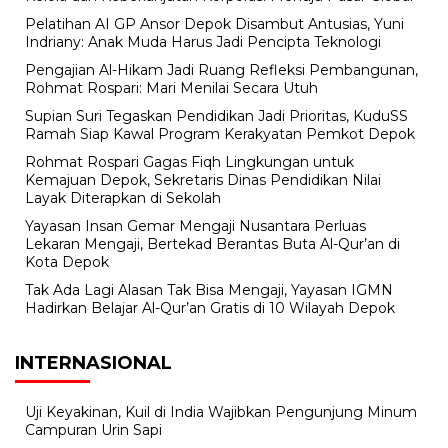
Pelatihan AI GP Ansor Depok Disambut Antusias, Yuni
Indriany: Anak Muda Harus Jadi Pencipta Teknologi
Pengajian Al-Hikam Jadi Ruang Refleksi Pembangunan,
Rohmat Rospari: Mari Menilai Secara Utuh
Supian Suri Tegaskan Pendidikan Jadi Prioritas, KuduSS
Ramah Siap Kawal Program Kerakyatan Pemkot Depok
Rohmat Rospari Gagas Fiqh Lingkungan untuk
Kemajuan Depok, Sekretaris Dinas Pendidikan Nilai
Layak Diterapkan di Sekolah
Yayasan Insan Gemar Mengaji Nusantara Perluas
Lekaran Mengaji, Bertekad Berantas Buta Al-Qur’an di
Kota Depok
Tak Ada Lagi Alasan Tak Bisa Mengaji, Yayasan IGMN
Hadirkan Belajar Al-Qur’an Gratis di 10 Wilayah Depok
INTERNASIONAL
Uji Keyakinan, Kuil di India Wajibkan Pengunjung Minum
Campuran Urin Sapi