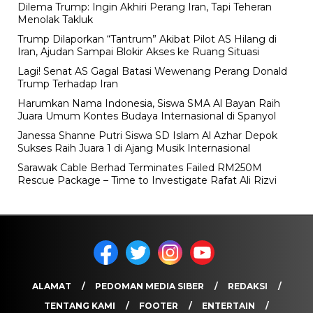
Dilema Trump: Ingin Akhiri Perang Iran, Tapi Teheran
Menolak Takluk
Trump Dilaporkan “Tantrum” Akibat Pilot AS Hilang di
Iran, Ajudan Sampai Blokir Akses ke Ruang Situasi
Lagi! Senat AS Gagal Batasi Wewenang Perang Donald
Trump Terhadap Iran
Harumkan Nama Indonesia, Siswa SMA Al Bayan Raih
Juara Umum Kontes Budaya Internasional di Spanyol
Janessa Shanne Putri Siswa SD Islam Al Azhar Depok
Sukses Raih Juara 1 di Ajang Musik Internasional
Sarawak Cable Berhad Terminates Failed RM250M
Rescue Package – Time to Investigate Rafat Ali Rizvi
ALAMAT
PEDOMAN MEDIA SIBER
REDAKSI
TENTANG KAMI
FOOTER
ENTERTAIN