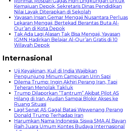
Rohmat Rospari Gagas Fiqh Lingkungan untuk
Kemajuan Depok, Sekretaris Dinas Pendidikan
Nilai Layak Diterapkan di Sekolah
Yayasan Insan Gemar Mengaji Nusantara Perluas
Lekaran Mengaji, Bertekad Berantas Buta Al-
Qur’an di Kota Depok
Tak Ada Lagi Alasan Tak Bisa Mengaji, Yayasan
IGMN Hadirkan Belajar Al-Qur’an Gratis di 10
Wilayah Depok
Internasional
Uji Keyakinan, Kuil di India Wajibkan
Pengunjung Minum Campuran Urin Sapi
Dilema Trump: Ingin Akhiri Perang Iran, Tapi
Teheran Menolak Takluk
Trump Dilaporkan “Tantrum” Akibat Pilot AS
Hilang di Iran, Ajudan Sampai Blokir Akses ke
Ruang Situasi
Lagi! Senat AS Gagal Batasi Wewenang Perang
Donald Trump Terhadap Iran
Harumkan Nama Indonesia, Siswa SMA Al Bayan
Raih Juara Umum Kontes Budaya Internasional