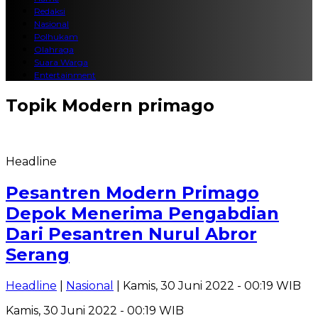
Redaksi
Nasional
Polhukam
Olahraga
Suara Warga
Entertainment
Topik
Modern primago
Headline
Pesantren Modern Primago
Depok Menerima Pengabdian
Dari Pesantren Nurul Abror
Serang
Headline
|
Nasional
| Kamis, 30 Juni 2022 - 00:19 WIB
Kamis, 30 Juni 2022 - 00:19 WIB