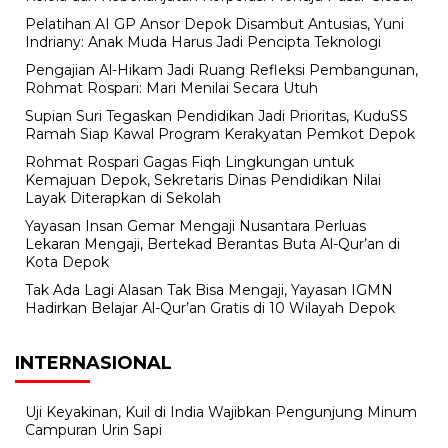
Pelatihan AI GP Ansor Depok Disambut Antusias, Yuni
Indriany: Anak Muda Harus Jadi Pencipta Teknologi
Pengajian Al-Hikam Jadi Ruang Refleksi Pembangunan,
Rohmat Rospari: Mari Menilai Secara Utuh
Supian Suri Tegaskan Pendidikan Jadi Prioritas, KuduSS
Ramah Siap Kawal Program Kerakyatan Pemkot Depok
Rohmat Rospari Gagas Fiqh Lingkungan untuk
Kemajuan Depok, Sekretaris Dinas Pendidikan Nilai
Layak Diterapkan di Sekolah
Yayasan Insan Gemar Mengaji Nusantara Perluas
Lekaran Mengaji, Bertekad Berantas Buta Al-Qur’an di
Kota Depok
Tak Ada Lagi Alasan Tak Bisa Mengaji, Yayasan IGMN
Hadirkan Belajar Al-Qur’an Gratis di 10 Wilayah Depok
INTERNASIONAL
Uji Keyakinan, Kuil di India Wajibkan Pengunjung Minum
Campuran Urin Sapi