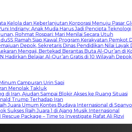
ata Kelola dan Keberlanjutan Korporasi Menuju Pasar Gl
Yuni Indriany: Anak Muda Harus Jadi Pencipta Teknologi
unan, Rohmat Rospari: Mari Menilai Secara Utuh
, KuduSS Ramah Siap Kawal Program Kerakyatan Pemkot
juan Depok, Sekretaris Dinas Pendidikan Nilai Layak 
ekaran Mengaji, Bertekad Berantas Buta Al-Qur’an di 
N Hadirkan Belajar Al-Qur’an Gratis di 10 Wilayah Depok
g Minum Campuran Urin Sapi
heran Menolak Takluk
g di Iran, Ajudan Sampai Blokir Akses ke Ruang Situasi
onald Trump Terhadap Iran
aih Juara Umum Kontes Budaya Internasional di Spanyo
k Sukses Raih Juara 1 di Ajang Musik Internasional
escue Package – Time to Investigate Rafat Ali Rizvi