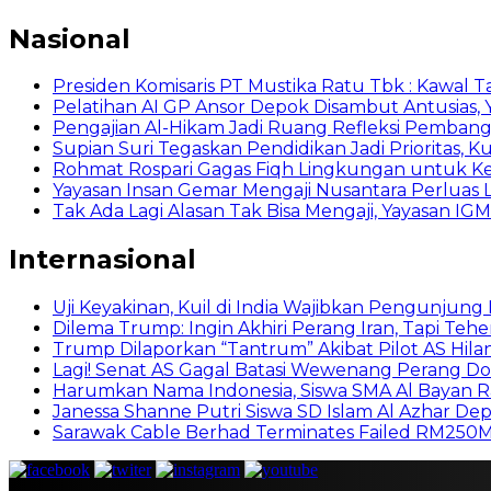
Nasional
Presiden Komisaris PT Mustika Ratu Tbk : Kawal T
Pelatihan AI GP Ansor Depok Disambut Antusias, 
Pengajian Al-Hikam Jadi Ruang Refleksi Pembang
Supian Suri Tegaskan Pendidikan Jadi Prioritas
Rohmat Rospari Gagas Fiqh Lingkungan untuk Kema
Yayasan Insan Gemar Mengaji Nusantara Perluas L
Tak Ada Lagi Alasan Tak Bisa Mengaji, Yayasan IGM
Internasional
Uji Keyakinan, Kuil di India Wajibkan Pengunjun
Dilema Trump: Ingin Akhiri Perang Iran, Tapi Te
Trump Dilaporkan “Tantrum” Akibat Pilot AS Hilan
Lagi! Senat AS Gagal Batasi Wewenang Perang D
Harumkan Nama Indonesia, Siswa SMA Al Bayan R
Janessa Shanne Putri Siswa SD Islam Al Azhar Depo
Sarawak Cable Berhad Terminates Failed RM250M R