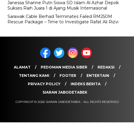
Janessa Shanne Putri Siswa SD Islam Al Azhar Depok
Sukses Raih Juara 1 di Ajang Musik Internasional
Sarawak Cable Berhad Terminates Failed RM250M
Rescue Package – Time to Investigate Rafat Ali Rizvi
ALAMAT
PEDOMAN MEDIA SIBER
REDAKSI
TENTANG KAMI
FOOTER
ENTERTAIN
PRIVACY POLICY
INDEKS BERITA
SIARAN JABODETABEK
COPYRIGHT © 2026 SIARAN JABODETABEK - ALL RIGHTS RESERVED